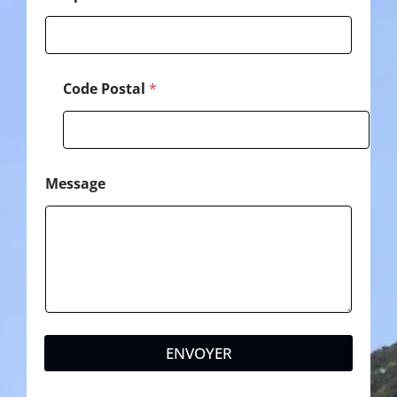
i
l
*
Code Postal
*
Message
ENVOYER