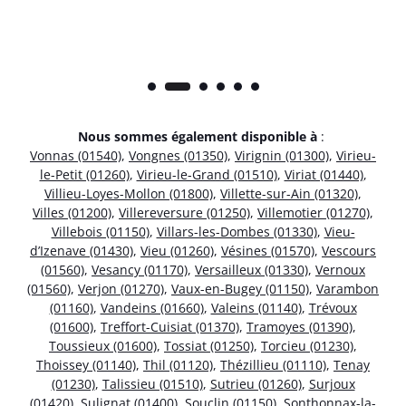
Nous sommes également disponible à
:
Vonnas (01540)
,
Vongnes (01350)
,
Virignin (01300)
,
Virieu-
le-Petit (01260)
,
Virieu-le-Grand (01510)
,
Viriat (01440)
,
Villieu-Loyes-Mollon (01800)
,
Villette-sur-Ain (01320)
,
Villes (01200)
,
Villereversure (01250)
,
Villemotier (01270)
,
Villebois (01150)
,
Villars-les-Dombes (01330)
,
Vieu-
d’Izenave (01430)
,
Vieu (01260)
,
Vésines (01570)
,
Vescours
(01560)
,
Vesancy (01170)
,
Versailleux (01330)
,
Vernoux
(01560)
,
Verjon (01270)
,
Vaux-en-Bugey (01150)
,
Varambon
(01160)
,
Vandeins (01660)
,
Valeins (01140)
,
Trévoux
(01600)
,
Treffort-Cuisiat (01370)
,
Tramoyes (01390)
,
Toussieux (01600)
,
Tossiat (01250)
,
Torcieu (01230)
,
Thoissey (01140)
,
Thil (01120)
,
Thézillieu (01110)
,
Tenay
(01230)
,
Talissieu (01510)
,
Sutrieu (01260)
,
Surjoux
(01420)
,
Sulignat (01400)
,
Souclin (01150)
,
Sonthonnax-la-