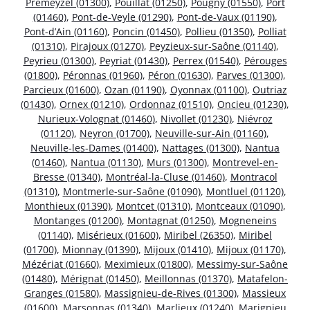
Prémeyzel (01300)
,
Pouillat (01250)
,
Pougny (01550)
,
Port
(01460)
,
Pont-de-Veyle (01290)
,
Pont-de-Vaux (01190)
,
Pont-d’Ain (01160)
,
Poncin (01450)
,
Pollieu (01350)
,
Polliat
(01310)
,
Pirajoux (01270)
,
Peyzieux-sur-Saône (01140)
,
Peyrieu (01300)
,
Peyriat (01430)
,
Perrex (01540)
,
Pérouges
(01800)
,
Péronnas (01960)
,
Péron (01630)
,
Parves (01300)
,
Parcieux (01600)
,
Ozan (01190)
,
Oyonnax (01100)
,
Outriaz
(01430)
,
Ornex (01210)
,
Ordonnaz (01510)
,
Oncieu (01230)
,
Nurieux-Volognat (01460)
,
Nivollet (01230)
,
Niévroz
(01120)
,
Neyron (01700)
,
Neuville-sur-Ain (01160)
,
Neuville-les-Dames (01400)
,
Nattages (01300)
,
Nantua
(01460)
,
Nantua (01130)
,
Murs (01300)
,
Montrevel-en-
Bresse (01340)
,
Montréal-la-Cluse (01460)
,
Montracol
(01310)
,
Montmerle-sur-Saône (01090)
,
Montluel (01120)
,
Monthieux (01390)
,
Montcet (01310)
,
Montceaux (01090)
,
Montanges (01200)
,
Montagnat (01250)
,
Mogneneins
(01140)
,
Misérieux (01600)
,
Miribel (26350)
,
Miribel
(01700)
,
Mionnay (01390)
,
Mijoux (01410)
,
Mijoux (01170)
,
Mézériat (01660)
,
Meximieux (01800)
,
Messimy-sur-Saône
(01480)
,
Mérignat (01450)
,
Meillonnas (01370)
,
Matafelon-
Granges (01580)
,
Massignieu-de-Rives (01300)
,
Massieux
(01600)
,
Marsonnas (01340)
,
Marlieux (01240)
,
Marignieu