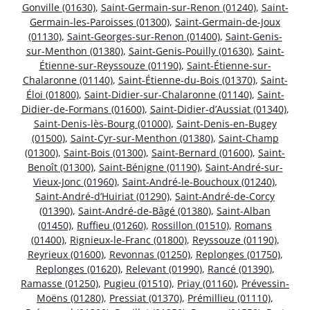
Gonville (01630)
,
Saint-Germain-sur-Renon (01240)
,
Saint-
Germain-les-Paroisses (01300)
,
Saint-Germain-de-Joux
(01130)
,
Saint-Georges-sur-Renon (01400)
,
Saint-Genis-
sur-Menthon (01380)
,
Saint-Genis-Pouilly (01630)
,
Saint-
Étienne-sur-Reyssouze (01190)
,
Saint-Étienne-sur-
Chalaronne (01140)
,
Saint-Étienne-du-Bois (01370)
,
Saint-
Éloi (01800)
,
Saint-Didier-sur-Chalaronne (01140)
,
Saint-
Didier-de-Formans (01600)
,
Saint-Didier-d’Aussiat (01340)
,
Saint-Denis-lès-Bourg (01000)
,
Saint-Denis-en-Bugey
(01500)
,
Saint-Cyr-sur-Menthon (01380)
,
Saint-Champ
(01300)
,
Saint-Bois (01300)
,
Saint-Bernard (01600)
,
Saint-
Benoît (01300)
,
Saint-Bénigne (01190)
,
Saint-André-sur-
Vieux-Jonc (01960)
,
Saint-André-le-Bouchoux (01240)
,
Saint-André-d’Huiriat (01290)
,
Saint-André-de-Corcy
(01390)
,
Saint-André-de-Bâgé (01380)
,
Saint-Alban
(01450)
,
Ruffieu (01260)
,
Rossillon (01510)
,
Romans
(01400)
,
Rignieux-le-Franc (01800)
,
Reyssouze (01190)
,
Reyrieux (01600)
,
Revonnas (01250)
,
Replonges (01750)
,
Replonges (01620)
,
Relevant (01990)
,
Rancé (01390)
,
Ramasse (01250)
,
Pugieu (01510)
,
Priay (01160)
,
Prévessin-
Moëns (01280)
,
Pressiat (01370)
,
Prémillieu (01110)
,