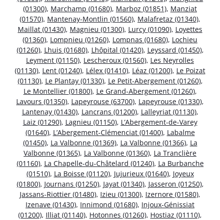
(01300)
,
Marchamp (01680)
,
Marboz (01851)
,
Manziat
(01570)
,
Mantenay-Montlin (01560)
,
Malafretaz (01340)
,
Maillat (01430)
,
Magnieu (01300)
,
Lurcy (01090)
,
Loyettes
(01360)
,
Lompnieu (01260)
,
Lompnas (01680)
,
Lochieu
(01260)
,
Lhuis (01680)
,
Lhôpital (01420)
,
Leyssard (01450)
,
Leyment (01150)
,
Lescheroux (01560)
,
Les Neyrolles
(01130)
,
Lent (01240)
,
Lélex (01410)
,
Léaz (01200)
,
Le Poizat
(01130)
,
Le Plantay (01330)
,
Le Petit-Abergement (01260)
,
Le Montellier (01800)
,
Le Grand-Abergement (01260)
,
Lavours (01350)
,
Lapeyrouse (63700)
,
Lapeyrouse (01330)
,
Lantenay (01430)
,
Lancrans (01200)
,
Lalleyriat (01130)
,
Laiz (01290)
,
Lagnieu (01150)
,
L’Abergement-de-Varey
(01640)
,
L’Abergement-Clémenciat (01400)
,
Labalme
(01450)
,
La Valbonne (01369)
,
La Valbonne (01366)
,
La
Valbonne (01365)
,
La Valbonne (01360)
,
La Tranclière
(01160)
,
La Chapelle-du-Châtelard (01240)
,
La Burbanche
(01510)
,
La Boisse (01120)
,
Jujurieux (01640)
,
Joyeux
(01800)
,
Journans (01250)
,
Jayat (01340)
,
Jasseron (01250)
,
Jassans-Riottier (01480)
,
Izieu (01300)
,
Izernore (01580)
,
Izenave (01430)
,
Innimond (01680)
,
Injoux-Génissiat
(01200)
,
Illiat (01140)
,
Hotonnes (01260)
,
Hostiaz (01110)
,