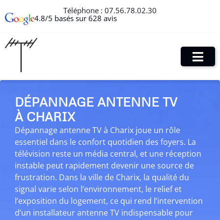
Téléphone :
07.56.78.02.30
4.8/5 basés sur 628 avis
DÉPANNAGE ANTENNE TV
À CHARIX
Dépannage antenne TV à Charix joue un rôle
essentiel dans le confort quotidien des foyers. La
télévision reste un média central, et une réception
instable peut rapidement devenir une source de
frustration. Dans la ville de Charix, la qualité du
signal varie selon l’environnement, le relief et
l’exposition du logement, ce qui rend l’intervention
d’un installateur antenne TV indispensable pour