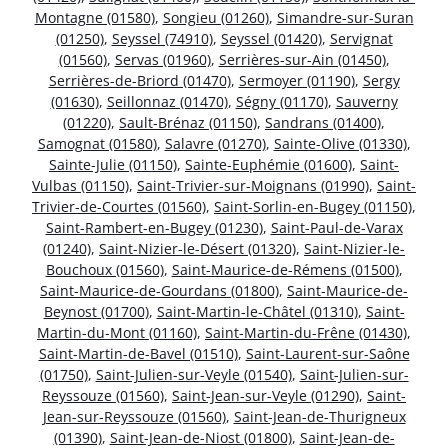
Montagne (01580)
,
Songieu (01260)
,
Simandre-sur-Suran
(01250)
,
Seyssel (74910)
,
Seyssel (01420)
,
Servignat
(01560)
,
Servas (01960)
,
Serrières-sur-Ain (01450)
,
Serrières-de-Briord (01470)
,
Sermoyer (01190)
,
Sergy
(01630)
,
Seillonnaz (01470)
,
Ségny (01170)
,
Sauverny
(01220)
,
Sault-Brénaz (01150)
,
Sandrans (01400)
,
Samognat (01580)
,
Salavre (01270)
,
Sainte-Olive (01330)
,
Sainte-Julie (01150)
,
Sainte-Euphémie (01600)
,
Saint-
Vulbas (01150)
,
Saint-Trivier-sur-Moignans (01990)
,
Saint-
Trivier-de-Courtes (01560)
,
Saint-Sorlin-en-Bugey (01150)
,
Saint-Rambert-en-Bugey (01230)
,
Saint-Paul-de-Varax
(01240)
,
Saint-Nizier-le-Désert (01320)
,
Saint-Nizier-le-
Bouchoux (01560)
,
Saint-Maurice-de-Rémens (01500)
,
Saint-Maurice-de-Gourdans (01800)
,
Saint-Maurice-de-
Beynost (01700)
,
Saint-Martin-le-Châtel (01310)
,
Saint-
Martin-du-Mont (01160)
,
Saint-Martin-du-Frêne (01430)
,
Saint-Martin-de-Bavel (01510)
,
Saint-Laurent-sur-Saône
(01750)
,
Saint-Julien-sur-Veyle (01540)
,
Saint-Julien-sur-
Reyssouze (01560)
,
Saint-Jean-sur-Veyle (01290)
,
Saint-
Jean-sur-Reyssouze (01560)
,
Saint-Jean-de-Thurigneux
(01390)
,
Saint-Jean-de-Niost (01800)
,
Saint-Jean-de-