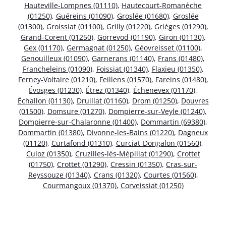
Hauteville-Lompnes (01110)
,
Hautecourt-Romanèche
(01250)
,
Guéreins (01090)
,
Groslée (01680)
,
Groslée
(01300)
,
Groissiat (01100)
,
Grilly (01220)
,
Grièges (01290)
,
Grand-Corent (01250)
,
Gorrevod (01190)
,
Giron (01130)
,
Gex (01170)
,
Germagnat (01250)
,
Géovreisset (01100)
,
Genouilleux (01090)
,
Garnerans (01140)
,
Frans (01480)
,
Francheleins (01090)
,
Foissiat (01340)
,
Flaxieu (01350)
,
Ferney-Voltaire (01210)
,
Feillens (01570)
,
Fareins (01480)
,
Évosges (01230)
,
Étrez (01340)
,
Échenevex (01170)
,
Échallon (01130)
,
Druillat (01160)
,
Drom (01250)
,
Douvres
(01500)
,
Domsure (01270)
,
Dompierre-sur-Veyle (01240)
,
Dompierre-sur-Chalaronne (01400)
,
Dommartin (69380)
,
Dommartin (01380)
,
Divonne-les-Bains (01220)
,
Dagneux
(01120)
,
Curtafond (01310)
,
Curciat-Dongalon (01560)
,
Culoz (01350)
,
Cruzilles-lès-Mépillat (01290)
,
Crottet
(01750)
,
Crottet (01290)
,
Cressin (01350)
,
Cras-sur-
Reyssouze (01340)
,
Crans (01320)
,
Courtes (01560)
,
Courmangoux (01370)
,
Corveissiat (01250)