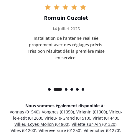
Romain Cazalet
14 juillet 2025
nt
Installation de l’antenne réalisée
Pr
 et
proprement avec des réglages précis.
se
is
Très bon résultat dès la première mise
en service.
Nous sommes également disponible à
:
Vonnas (01540)
,
Vongnes (01350)
,
Virignin (01300)
,
Virieu-
le-Petit (01260)
,
Virieu-le-Grand (01510)
,
Viriat (01440)
,
Villieu-Loyes-Mollon (01800)
,
Villette-sur-Ain (01320)
,
Villes (01200)
,
Villereversure (01250)
,
Villemotier (01270)
,