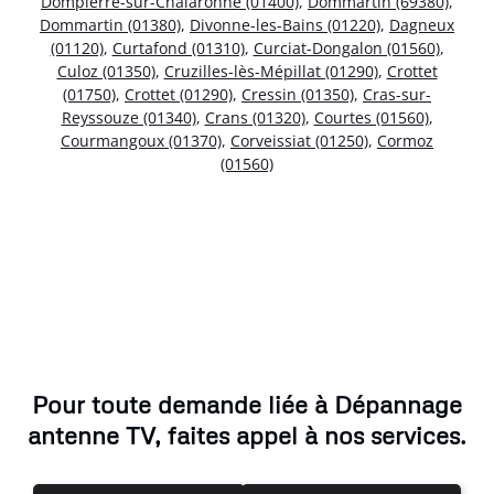
Dompierre-sur-Chalaronne (01400)
,
Dommartin (69380)
,
Dommartin (01380)
,
Divonne-les-Bains (01220)
,
Dagneux
(01120)
,
Curtafond (01310)
,
Curciat-Dongalon (01560)
,
Culoz (01350)
,
Cruzilles-lès-Mépillat (01290)
,
Crottet
(01750)
,
Crottet (01290)
,
Cressin (01350)
,
Cras-sur-
Reyssouze (01340)
,
Crans (01320)
,
Courtes (01560)
,
Courmangoux (01370)
,
Corveissiat (01250)
,
Cormoz
(01560)
Pour toute demande liée à Dépannage
antenne TV, faites appel à nos services.