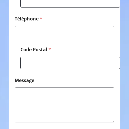
e
C
o
d
Téléphone
*
e
Code Postal
*
Message