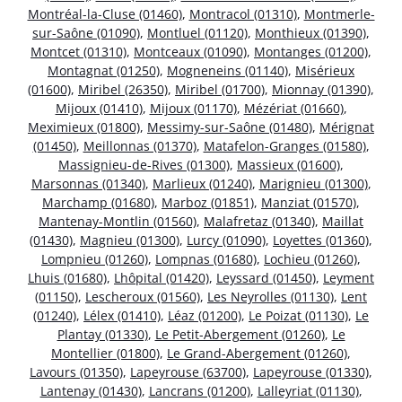
Montréal-la-Cluse (01460)
,
Montracol (01310)
,
Montmerle-
sur-Saône (01090)
,
Montluel (01120)
,
Monthieux (01390)
,
Montcet (01310)
,
Montceaux (01090)
,
Montanges (01200)
,
Montagnat (01250)
,
Mogneneins (01140)
,
Misérieux
(01600)
,
Miribel (26350)
,
Miribel (01700)
,
Mionnay (01390)
,
Mijoux (01410)
,
Mijoux (01170)
,
Mézériat (01660)
,
Meximieux (01800)
,
Messimy-sur-Saône (01480)
,
Mérignat
(01450)
,
Meillonnas (01370)
,
Matafelon-Granges (01580)
,
Massignieu-de-Rives (01300)
,
Massieux (01600)
,
Marsonnas (01340)
,
Marlieux (01240)
,
Marignieu (01300)
,
Marchamp (01680)
,
Marboz (01851)
,
Manziat (01570)
,
Mantenay-Montlin (01560)
,
Malafretaz (01340)
,
Maillat
(01430)
,
Magnieu (01300)
,
Lurcy (01090)
,
Loyettes (01360)
,
Lompnieu (01260)
,
Lompnas (01680)
,
Lochieu (01260)
,
Lhuis (01680)
,
Lhôpital (01420)
,
Leyssard (01450)
,
Leyment
(01150)
,
Lescheroux (01560)
,
Les Neyrolles (01130)
,
Lent
(01240)
,
Lélex (01410)
,
Léaz (01200)
,
Le Poizat (01130)
,
Le
Plantay (01330)
,
Le Petit-Abergement (01260)
,
Le
Montellier (01800)
,
Le Grand-Abergement (01260)
,
Lavours (01350)
,
Lapeyrouse (63700)
,
Lapeyrouse (01330)
,
Lantenay (01430)
,
Lancrans (01200)
,
Lalleyriat (01130)
,