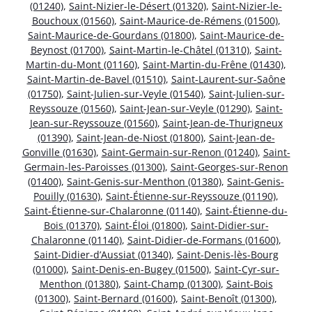
(01240)
,
Saint-Nizier-le-Désert (01320)
,
Saint-Nizier-le-
Bouchoux (01560)
,
Saint-Maurice-de-Rémens (01500)
,
Saint-Maurice-de-Gourdans (01800)
,
Saint-Maurice-de-
Beynost (01700)
,
Saint-Martin-le-Châtel (01310)
,
Saint-
Martin-du-Mont (01160)
,
Saint-Martin-du-Frêne (01430)
,
Saint-Martin-de-Bavel (01510)
,
Saint-Laurent-sur-Saône
(01750)
,
Saint-Julien-sur-Veyle (01540)
,
Saint-Julien-sur-
Reyssouze (01560)
,
Saint-Jean-sur-Veyle (01290)
,
Saint-
Jean-sur-Reyssouze (01560)
,
Saint-Jean-de-Thurigneux
(01390)
,
Saint-Jean-de-Niost (01800)
,
Saint-Jean-de-
Gonville (01630)
,
Saint-Germain-sur-Renon (01240)
,
Saint-
Germain-les-Paroisses (01300)
,
Saint-Georges-sur-Renon
(01400)
,
Saint-Genis-sur-Menthon (01380)
,
Saint-Genis-
Pouilly (01630)
,
Saint-Étienne-sur-Reyssouze (01190)
,
Saint-Étienne-sur-Chalaronne (01140)
,
Saint-Étienne-du-
Bois (01370)
,
Saint-Éloi (01800)
,
Saint-Didier-sur-
Chalaronne (01140)
,
Saint-Didier-de-Formans (01600)
,
Saint-Didier-d’Aussiat (01340)
,
Saint-Denis-lès-Bourg
(01000)
,
Saint-Denis-en-Bugey (01500)
,
Saint-Cyr-sur-
Menthon (01380)
,
Saint-Champ (01300)
,
Saint-Bois
(01300)
,
Saint-Bernard (01600)
,
Saint-Benoît (01300)
,