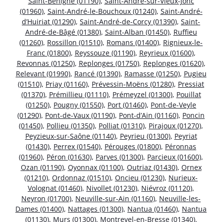
Saint-Bénigne (01190)
,
Saint-André-sur-Vieux-Jonc
(01960)
,
Saint-André-le-Bouchoux (01240)
,
Saint-André-
d’Huiriat (01290)
,
Saint-André-de-Corcy (01390)
,
Saint-
André-de-Bâgé (01380)
,
Saint-Alban (01450)
,
Ruffieu
(01260)
,
Rossillon (01510)
,
Romans (01400)
,
Rignieux-le-
Franc (01800)
,
Reyssouze (01190)
,
Reyrieux (01600)
,
Revonnas (01250)
,
Replonges (01750)
,
Replonges (01620)
,
Relevant (01990)
,
Rancé (01390)
,
Ramasse (01250)
,
Pugieu
(01510)
,
Priay (01160)
,
Prévessin-Moëns (01280)
,
Pressiat
(01370)
,
Prémillieu (01110)
,
Prémeyzel (01300)
,
Pouillat
(01250)
,
Pougny (01550)
,
Port (01460)
,
Pont-de-Veyle
(01290)
,
Pont-de-Vaux (01190)
,
Pont-d’Ain (01160)
,
Poncin
(01450)
,
Pollieu (01350)
,
Polliat (01310)
,
Pirajoux (01270)
,
Peyzieux-sur-Saône (01140)
,
Peyrieu (01300)
,
Peyriat
(01430)
,
Perrex (01540)
,
Pérouges (01800)
,
Péronnas
(01960)
,
Péron (01630)
,
Parves (01300)
,
Parcieux (01600)
,
Ozan (01190)
,
Oyonnax (01100)
,
Outriaz (01430)
,
Ornex
(01210)
,
Ordonnaz (01510)
,
Oncieu (01230)
,
Nurieux-
Volognat (01460)
,
Nivollet (01230)
,
Niévroz (01120)
,
Neyron (01700)
,
Neuville-sur-Ain (01160)
,
Neuville-les-
Dames (01400)
,
Nattages (01300)
,
Nantua (01460)
,
Nantua
(01130)
,
Murs (01300)
,
Montrevel-en-Bresse (01340)
,