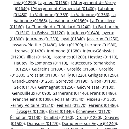
Laiz (01290)
,
Lagnieu (01150)
,
L’Abergement-de-Varey
(01640)
,
L’Abergement-Clémenciat (01400)
,
Labalme
(01450)
,
La Valbonne (01369)
,
La Valbonne (01366)
,
La
Valbonne (01365)
,
La Valbonne (01360)
,
La Tranclière
(01160)
,
La Chapelle-du-Châtelard (01240)
,
La Burbanche
(01510)
,
La Boisse (01120)
,
Jujurieux (01640)
,
Joyeux
(01800)
,
Journans (01250)
,
Jayat (01340)
,
Jasseron (01250)
,
Jassans-Riottier (01480)
,
Izieu (01300)
,
Izernore (01580)
,
Izenave (01430)
,
Innimond (01680)
,
Injoux-Génissiat
(01200)
,
Illiat (01140)
,
Hotonnes (01260)
,
Hostiaz (01110)
,
Hauteville-Lompnes (01110)
,
Hautecourt-Romanèche
(01250)
,
Guéreins (01090)
,
Groslée (01680)
,
Groslée
(01300)
,
Groissiat (01100)
,
Grilly (01220)
,
Grièges (01290)
,
Grand-Corent (01250)
,
Gorrevod (01190)
,
Giron (01130)
,
Gex (01170)
,
Germagnat (01250)
,
Géovreisset (01100)
,
Genouilleux (01090)
,
Garnerans (01140)
,
Frans (01480)
,
Francheleins (01090)
,
Foissiat (01340)
,
Flaxieu (01350)
,
Ferney-Voltaire (01210)
,
Feillens (01570)
,
Fareins (01480)
,
Évosges (01230)
,
Étrez (01340)
,
Échenevex (01170)
,
Échallon (01130)
,
Druillat (01160)
,
Drom (01250)
,
Douvres
(01500)
,
Domsure (01270)
,
Dompierre-sur-Veyle (01240)
,