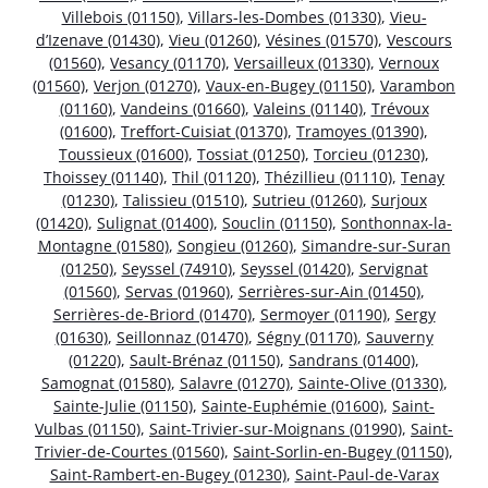
Villebois (01150)
,
Villars-les-Dombes (01330)
,
Vieu-
d’Izenave (01430)
,
Vieu (01260)
,
Vésines (01570)
,
Vescours
(01560)
,
Vesancy (01170)
,
Versailleux (01330)
,
Vernoux
(01560)
,
Verjon (01270)
,
Vaux-en-Bugey (01150)
,
Varambon
(01160)
,
Vandeins (01660)
,
Valeins (01140)
,
Trévoux
(01600)
,
Treffort-Cuisiat (01370)
,
Tramoyes (01390)
,
Toussieux (01600)
,
Tossiat (01250)
,
Torcieu (01230)
,
Thoissey (01140)
,
Thil (01120)
,
Thézillieu (01110)
,
Tenay
(01230)
,
Talissieu (01510)
,
Sutrieu (01260)
,
Surjoux
(01420)
,
Sulignat (01400)
,
Souclin (01150)
,
Sonthonnax-la-
Montagne (01580)
,
Songieu (01260)
,
Simandre-sur-Suran
(01250)
,
Seyssel (74910)
,
Seyssel (01420)
,
Servignat
(01560)
,
Servas (01960)
,
Serrières-sur-Ain (01450)
,
Serrières-de-Briord (01470)
,
Sermoyer (01190)
,
Sergy
(01630)
,
Seillonnaz (01470)
,
Ségny (01170)
,
Sauverny
(01220)
,
Sault-Brénaz (01150)
,
Sandrans (01400)
,
Samognat (01580)
,
Salavre (01270)
,
Sainte-Olive (01330)
,
Sainte-Julie (01150)
,
Sainte-Euphémie (01600)
,
Saint-
Vulbas (01150)
,
Saint-Trivier-sur-Moignans (01990)
,
Saint-
Trivier-de-Courtes (01560)
,
Saint-Sorlin-en-Bugey (01150)
,
Saint-Rambert-en-Bugey (01230)
,
Saint-Paul-de-Varax