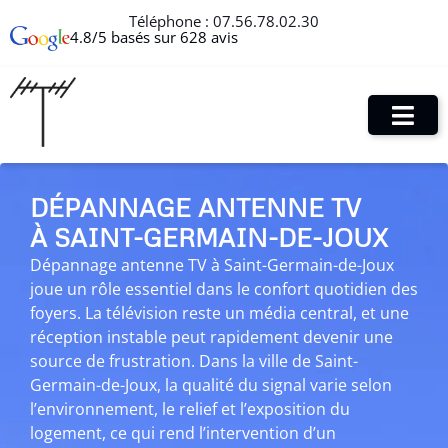
Téléphone :
07.56.78.02.30
4.8/5 basés sur 628 avis
DÉPANNAGE ANTENNE TV
À SAINT-GERMAIN-DE-JOUX
Dépannage antenne TV à Saint-Germain-de-Joux
joue un rôle essentiel dans le confort quotidien des
foyers. La télévision reste un média central, et une
réception instable peut rapidement devenir une
source de frustration. Dans la ville de Saint-
Germain-de-Joux, la qualité du signal varie selon
l’environnement, le relief et l’exposition du
logement, ce qui rend l’intervention d’un