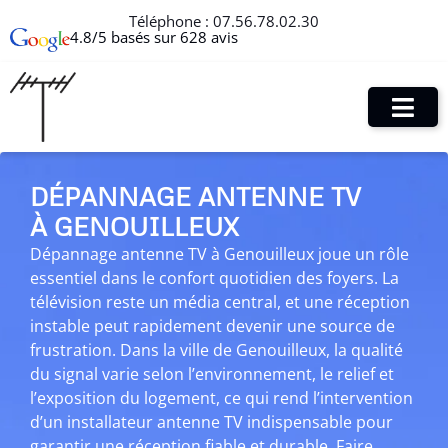
Téléphone :
07.56.78.02.30
4.8/5 basés sur 628 avis
DÉPANNAGE ANTENNE TV
À GENOUILLEUX
Dépannage antenne TV à Genouilleux joue un rôle
essentiel dans le confort quotidien des foyers. La
télévision reste un média central, et une réception
instable peut rapidement devenir une source de
frustration. Dans la ville de Genouilleux, la qualité
du signal varie selon l’environnement, le relief et
l’exposition du logement, ce qui rend l’intervention
d’un installateur antenne TV indispensable pour
garantir une réception fiable et durable. Faire