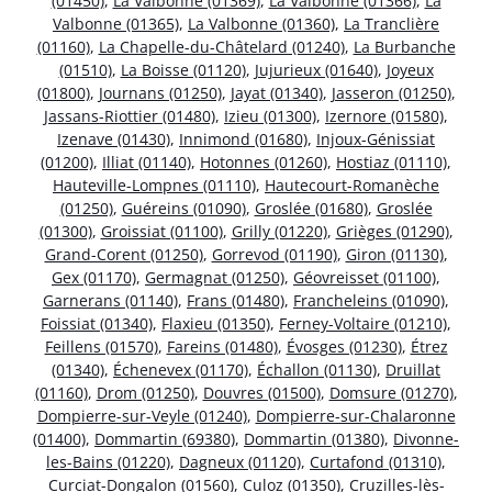
(01450)
,
La Valbonne (01369)
,
La Valbonne (01366)
,
La
Valbonne (01365)
,
La Valbonne (01360)
,
La Tranclière
(01160)
,
La Chapelle-du-Châtelard (01240)
,
La Burbanche
(01510)
,
La Boisse (01120)
,
Jujurieux (01640)
,
Joyeux
(01800)
,
Journans (01250)
,
Jayat (01340)
,
Jasseron (01250)
,
Jassans-Riottier (01480)
,
Izieu (01300)
,
Izernore (01580)
,
Izenave (01430)
,
Innimond (01680)
,
Injoux-Génissiat
(01200)
,
Illiat (01140)
,
Hotonnes (01260)
,
Hostiaz (01110)
,
Hauteville-Lompnes (01110)
,
Hautecourt-Romanèche
(01250)
,
Guéreins (01090)
,
Groslée (01680)
,
Groslée
(01300)
,
Groissiat (01100)
,
Grilly (01220)
,
Grièges (01290)
,
Grand-Corent (01250)
,
Gorrevod (01190)
,
Giron (01130)
,
Gex (01170)
,
Germagnat (01250)
,
Géovreisset (01100)
,
Garnerans (01140)
,
Frans (01480)
,
Francheleins (01090)
,
Foissiat (01340)
,
Flaxieu (01350)
,
Ferney-Voltaire (01210)
,
Feillens (01570)
,
Fareins (01480)
,
Évosges (01230)
,
Étrez
(01340)
,
Échenevex (01170)
,
Échallon (01130)
,
Druillat
(01160)
,
Drom (01250)
,
Douvres (01500)
,
Domsure (01270)
,
Dompierre-sur-Veyle (01240)
,
Dompierre-sur-Chalaronne
(01400)
,
Dommartin (69380)
,
Dommartin (01380)
,
Divonne-
les-Bains (01220)
,
Dagneux (01120)
,
Curtafond (01310)
,
Curciat-Dongalon (01560)
,
Culoz (01350)
,
Cruzilles-lès-