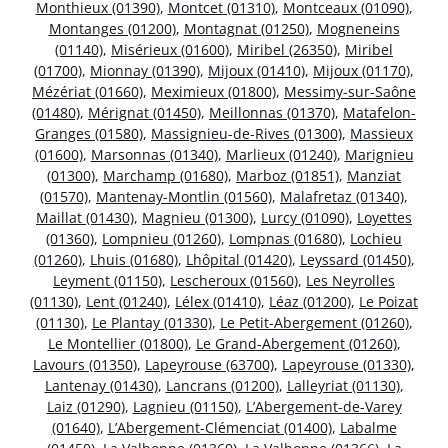
Monthieux (01390)
,
Montcet (01310)
,
Montceaux (01090)
,
Montanges (01200)
,
Montagnat (01250)
,
Mogneneins
(01140)
,
Misérieux (01600)
,
Miribel (26350)
,
Miribel
(01700)
,
Mionnay (01390)
,
Mijoux (01410)
,
Mijoux (01170)
,
Mézériat (01660)
,
Meximieux (01800)
,
Messimy-sur-Saône
(01480)
,
Mérignat (01450)
,
Meillonnas (01370)
,
Matafelon-
Granges (01580)
,
Massignieu-de-Rives (01300)
,
Massieux
(01600)
,
Marsonnas (01340)
,
Marlieux (01240)
,
Marignieu
(01300)
,
Marchamp (01680)
,
Marboz (01851)
,
Manziat
(01570)
,
Mantenay-Montlin (01560)
,
Malafretaz (01340)
,
Maillat (01430)
,
Magnieu (01300)
,
Lurcy (01090)
,
Loyettes
(01360)
,
Lompnieu (01260)
,
Lompnas (01680)
,
Lochieu
(01260)
,
Lhuis (01680)
,
Lhôpital (01420)
,
Leyssard (01450)
,
Leyment (01150)
,
Lescheroux (01560)
,
Les Neyrolles
(01130)
,
Lent (01240)
,
Lélex (01410)
,
Léaz (01200)
,
Le Poizat
(01130)
,
Le Plantay (01330)
,
Le Petit-Abergement (01260)
,
Le Montellier (01800)
,
Le Grand-Abergement (01260)
,
Lavours (01350)
,
Lapeyrouse (63700)
,
Lapeyrouse (01330)
,
Lantenay (01430)
,
Lancrans (01200)
,
Lalleyriat (01130)
,
Laiz (01290)
,
Lagnieu (01150)
,
L’Abergement-de-Varey
(01640)
,
L’Abergement-Clémenciat (01400)
,
Labalme