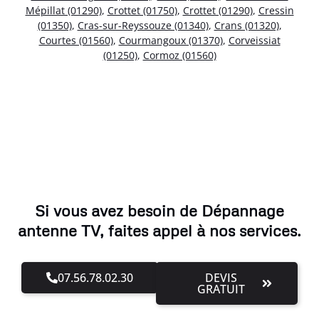
Mépillat (01290)
,
Crottet (01750)
,
Crottet (01290)
,
Cressin
(01350)
,
Cras-sur-Reyssouze (01340)
,
Crans (01320)
,
Courtes (01560)
,
Courmangoux (01370)
,
Corveissiat
(01250)
,
Cormoz (01560)
Si vous avez besoin de Dépannage
antenne TV, faites appel à nos services.
07.56.78.02.30
DEVIS
GRATUIT