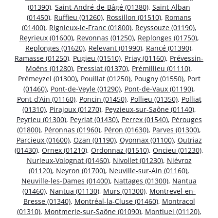
(01390)
,
Saint-André-de-Bâgé (01380)
,
Saint-Alban
(01450)
,
Ruffieu (01260)
,
Rossillon (01510)
,
Romans
(01400)
,
Rignieux-le-Franc (01800)
,
Reyssouze (01190)
,
Reyrieux (01600)
,
Revonnas (01250)
,
Replonges (01750)
,
Replonges (01620)
,
Relevant (01990)
,
Rancé (01390)
,
Ramasse (01250)
,
Pugieu (01510)
,
Priay (01160)
,
Prévessin-
Moëns (01280)
,
Pressiat (01370)
,
Prémillieu (01110)
,
Prémeyzel (01300)
,
Pouillat (01250)
,
Pougny (01550)
,
Port
(01460)
,
Pont-de-Veyle (01290)
,
Pont-de-Vaux (01190)
,
Pont-d’Ain (01160)
,
Poncin (01450)
,
Pollieu (01350)
,
Polliat
(01310)
,
Pirajoux (01270)
,
Peyzieux-sur-Saône (01140)
,
Peyrieu (01300)
,
Peyriat (01430)
,
Perrex (01540)
,
Pérouges
(01800)
,
Péronnas (01960)
,
Péron (01630)
,
Parves (01300)
,
Parcieux (01600)
,
Ozan (01190)
,
Oyonnax (01100)
,
Outriaz
(01430)
,
Ornex (01210)
,
Ordonnaz (01510)
,
Oncieu (01230)
,
Nurieux-Volognat (01460)
,
Nivollet (01230)
,
Niévroz
(01120)
,
Neyron (01700)
,
Neuville-sur-Ain (01160)
,
Neuville-les-Dames (01400)
,
Nattages (01300)
,
Nantua
(01460)
,
Nantua (01130)
,
Murs (01300)
,
Montrevel-en-
Bresse (01340)
,
Montréal-la-Cluse (01460)
,
Montracol
(01310)
,
Montmerle-sur-Saône (01090)
,
Montluel (01120)
,