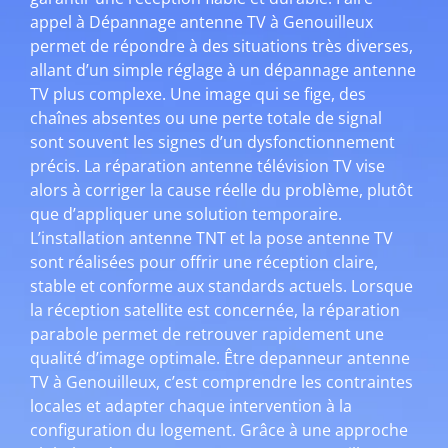
appel à Dépannage antenne TV à Genouilleux
permet de répondre à des situations très diverses,
allant d’un simple réglage à un dépannage antenne
TV plus complexe. Une image qui se fige, des
chaînes absentes ou une perte totale de signal
sont souvent les signes d’un dysfonctionnement
précis. La réparation antenne télévision TV vise
alors à corriger la cause réelle du problème, plutôt
que d’appliquer une solution temporaire.
L’installation antenne TNT et la pose antenne TV
sont réalisées pour offrir une réception claire,
stable et conforme aux standards actuels. Lorsque
la réception satellite est concernée, la réparation
parabole permet de retrouver rapidement une
qualité d’image optimale. Être depanneur antenne
TV à Genouilleux, c’est comprendre les contraintes
locales et adapter chaque intervention à la
configuration du logement. Grâce à une approche