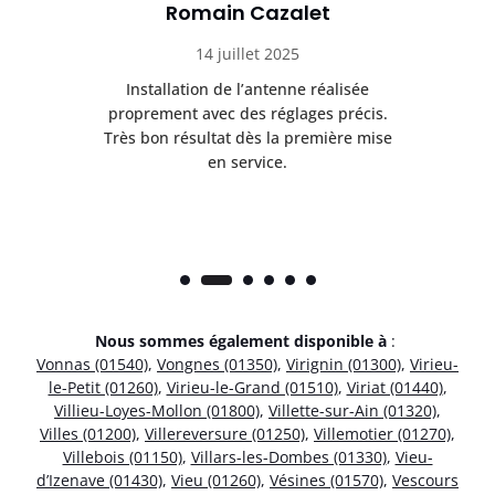
Romain Cazalet
14 juillet 2025
nt
Installation de l’antenne réalisée
Pr
 et
proprement avec des réglages précis.
se
is
Très bon résultat dès la première mise
en service.
Nous sommes également disponible à
:
Vonnas (01540)
,
Vongnes (01350)
,
Virignin (01300)
,
Virieu-
le-Petit (01260)
,
Virieu-le-Grand (01510)
,
Viriat (01440)
,
Villieu-Loyes-Mollon (01800)
,
Villette-sur-Ain (01320)
,
Villes (01200)
,
Villereversure (01250)
,
Villemotier (01270)
,
Villebois (01150)
,
Villars-les-Dombes (01330)
,
Vieu-
d’Izenave (01430)
,
Vieu (01260)
,
Vésines (01570)
,
Vescours