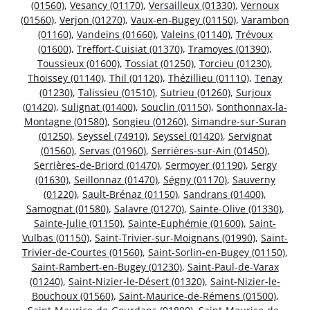
(01560)
,
Vesancy (01170)
,
Versailleux (01330)
,
Vernoux
(01560)
,
Verjon (01270)
,
Vaux-en-Bugey (01150)
,
Varambon
(01160)
,
Vandeins (01660)
,
Valeins (01140)
,
Trévoux
(01600)
,
Treffort-Cuisiat (01370)
,
Tramoyes (01390)
,
Toussieux (01600)
,
Tossiat (01250)
,
Torcieu (01230)
,
Thoissey (01140)
,
Thil (01120)
,
Thézillieu (01110)
,
Tenay
(01230)
,
Talissieu (01510)
,
Sutrieu (01260)
,
Surjoux
(01420)
,
Sulignat (01400)
,
Souclin (01150)
,
Sonthonnax-la-
Montagne (01580)
,
Songieu (01260)
,
Simandre-sur-Suran
(01250)
,
Seyssel (74910)
,
Seyssel (01420)
,
Servignat
(01560)
,
Servas (01960)
,
Serrières-sur-Ain (01450)
,
Serrières-de-Briord (01470)
,
Sermoyer (01190)
,
Sergy
(01630)
,
Seillonnaz (01470)
,
Ségny (01170)
,
Sauverny
(01220)
,
Sault-Brénaz (01150)
,
Sandrans (01400)
,
Samognat (01580)
,
Salavre (01270)
,
Sainte-Olive (01330)
,
Sainte-Julie (01150)
,
Sainte-Euphémie (01600)
,
Saint-
Vulbas (01150)
,
Saint-Trivier-sur-Moignans (01990)
,
Saint-
Trivier-de-Courtes (01560)
,
Saint-Sorlin-en-Bugey (01150)
,
Saint-Rambert-en-Bugey (01230)
,
Saint-Paul-de-Varax
(01240)
,
Saint-Nizier-le-Désert (01320)
,
Saint-Nizier-le-
Bouchoux (01560)
,
Saint-Maurice-de-Rémens (01500)
,