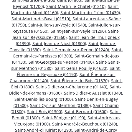
Saint-Maurice-de-Gourdans (01800)
,
Saint-Maurice-de-
Beynost (01700)
,
Saint-Martin-le-Châtel (01310)
,
Saint-
Martin-du-Mont (01160)
,
Saint-Martin-du-Frêne (01430)
,
Saint-Martin-de-Bavel (01510)
,
Saint-Laurent-sur-Saône
(01750)
,
Saint-Julien-sur-Veyle (01540)
,
Saint-Julien-sur-
Reyssouze (01560)
,
Saint-Jean-sur-Veyle (01290)
,
Saint-
Jean-sur-Reyssouze (01560)
,
Saint-Jean-de-Thurigneux
(01390)
,
Saint-Jean-de-Niost (01800)
,
Saint-Jean-de-
Gonville (01630)
,
Saint-Germain-sur-Renon (01240)
,
Saint-
Germain-les-Paroisses (01300)
,
Saint-Germain-de-Joux
(01130)
,
Saint-Georges-sur-Renon (01400)
,
Saint-Genis-
sur-Menthon (01380)
,
Saint-Genis-Pouilly (01630)
,
Saint-
Étienne-sur-Reyssouze (01190)
,
Saint-Étienne-sur-
Chalaronne (01140)
,
Saint-Étienne-du-Bois (01370)
,
Saint-
Éloi (01800)
,
Saint-Didier-sur-Chalaronne (01140)
,
Saint-
Didier-de-Formans (01600)
,
Saint-Didier-d’Aussiat (01340)
,
Saint-Denis-lès-Bourg (01000)
,
Saint-Denis-en-Bugey
(01500)
,
Saint-Cyr-sur-Menthon (01380)
,
Saint-Champ
(01300)
,
Saint-Bois (01300)
,
Saint-Bernard (01600)
,
Saint-
Benoît (01300)
,
Saint-Bénigne (01190)
,
Saint-André-sur-
Vieux-Jonc (01960)
,
Saint-André-le-Bouchoux (01240)
,
Saint-André-d’Huiriat (01290)
,
Saint-André-de-Corcy