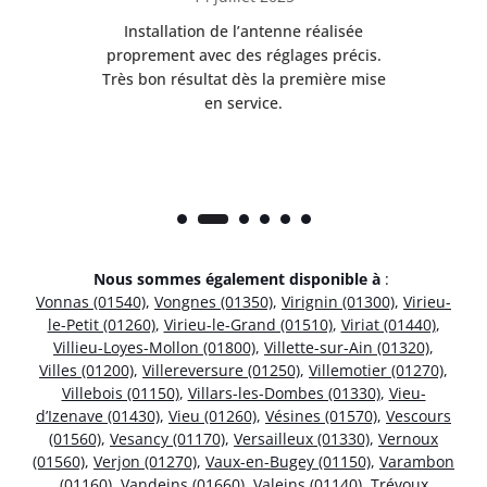
nt
Installation de l’antenne réalisée
Pr
 et
proprement avec des réglages précis.
se
is
Très bon résultat dès la première mise
en service.
Nous sommes également disponible à
:
Vonnas (01540)
,
Vongnes (01350)
,
Virignin (01300)
,
Virieu-
le-Petit (01260)
,
Virieu-le-Grand (01510)
,
Viriat (01440)
,
Villieu-Loyes-Mollon (01800)
,
Villette-sur-Ain (01320)
,
Villes (01200)
,
Villereversure (01250)
,
Villemotier (01270)
,
Villebois (01150)
,
Villars-les-Dombes (01330)
,
Vieu-
d’Izenave (01430)
,
Vieu (01260)
,
Vésines (01570)
,
Vescours
(01560)
,
Vesancy (01170)
,
Versailleux (01330)
,
Vernoux
(01560)
,
Verjon (01270)
,
Vaux-en-Bugey (01150)
,
Varambon
(01160)
,
Vandeins (01660)
,
Valeins (01140)
,
Trévoux