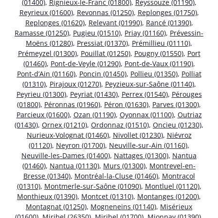
(01400)
,
Rignieux-le-Franc (01800)
,
Reyssouze (01190)
,
Reyrieux (01600)
,
Revonnas (01250)
,
Replonges (01750)
,
Replonges (01620)
,
Relevant (01990)
,
Rancé (01390)
,
Ramasse (01250)
,
Pugieu (01510)
,
Priay (01160)
,
Prévessin-
Moëns (01280)
,
Pressiat (01370)
,
Prémillieu (01110)
,
Prémeyzel (01300)
,
Pouillat (01250)
,
Pougny (01550)
,
Port
(01460)
,
Pont-de-Veyle (01290)
,
Pont-de-Vaux (01190)
,
Pont-d’Ain (01160)
,
Poncin (01450)
,
Pollieu (01350)
,
Polliat
(01310)
,
Pirajoux (01270)
,
Peyzieux-sur-Saône (01140)
,
Peyrieu (01300)
,
Peyriat (01430)
,
Perrex (01540)
,
Pérouges
(01800)
,
Péronnas (01960)
,
Péron (01630)
,
Parves (01300)
,
Parcieux (01600)
,
Ozan (01190)
,
Oyonnax (01100)
,
Outriaz
(01430)
,
Ornex (01210)
,
Ordonnaz (01510)
,
Oncieu (01230)
,
Nurieux-Volognat (01460)
,
Nivollet (01230)
,
Niévroz
(01120)
,
Neyron (01700)
,
Neuville-sur-Ain (01160)
,
Neuville-les-Dames (01400)
,
Nattages (01300)
,
Nantua
(01460)
,
Nantua (01130)
,
Murs (01300)
,
Montrevel-en-
Bresse (01340)
,
Montréal-la-Cluse (01460)
,
Montracol
(01310)
,
Montmerle-sur-Saône (01090)
,
Montluel (01120)
,
Monthieux (01390)
,
Montcet (01310)
,
Montanges (01200)
,
Montagnat (01250)
,
Mogneneins (01140)
,
Misérieux
(01600)
,
Miribel (26350)
,
Miribel (01700)
,
Mionnay (01390)
,