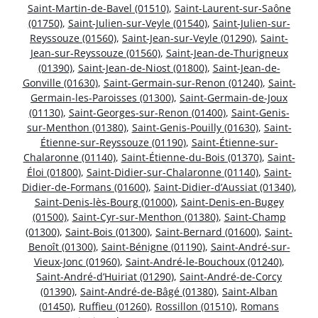
Saint-Martin-de-Bavel (01510)
,
Saint-Laurent-sur-Saône
(01750)
,
Saint-Julien-sur-Veyle (01540)
,
Saint-Julien-sur-
Reyssouze (01560)
,
Saint-Jean-sur-Veyle (01290)
,
Saint-
Jean-sur-Reyssouze (01560)
,
Saint-Jean-de-Thurigneux
(01390)
,
Saint-Jean-de-Niost (01800)
,
Saint-Jean-de-
Gonville (01630)
,
Saint-Germain-sur-Renon (01240)
,
Saint-
Germain-les-Paroisses (01300)
,
Saint-Germain-de-Joux
(01130)
,
Saint-Georges-sur-Renon (01400)
,
Saint-Genis-
sur-Menthon (01380)
,
Saint-Genis-Pouilly (01630)
,
Saint-
Étienne-sur-Reyssouze (01190)
,
Saint-Étienne-sur-
Chalaronne (01140)
,
Saint-Étienne-du-Bois (01370)
,
Saint-
Éloi (01800)
,
Saint-Didier-sur-Chalaronne (01140)
,
Saint-
Didier-de-Formans (01600)
,
Saint-Didier-d’Aussiat (01340)
,
Saint-Denis-lès-Bourg (01000)
,
Saint-Denis-en-Bugey
(01500)
,
Saint-Cyr-sur-Menthon (01380)
,
Saint-Champ
(01300)
,
Saint-Bois (01300)
,
Saint-Bernard (01600)
,
Saint-
Benoît (01300)
,
Saint-Bénigne (01190)
,
Saint-André-sur-
Vieux-Jonc (01960)
,
Saint-André-le-Bouchoux (01240)
,
Saint-André-d’Huiriat (01290)
,
Saint-André-de-Corcy
(01390)
,
Saint-André-de-Bâgé (01380)
,
Saint-Alban
(01450)
,
Ruffieu (01260)
,
Rossillon (01510)
,
Romans