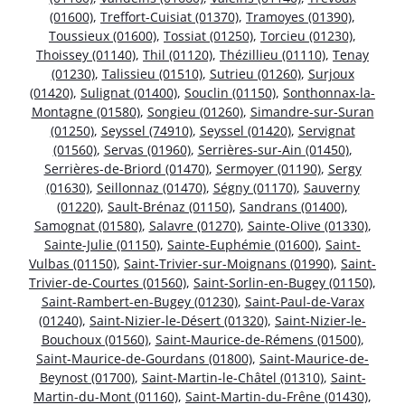
(01600)
,
Treffort-Cuisiat (01370)
,
Tramoyes (01390)
,
Toussieux (01600)
,
Tossiat (01250)
,
Torcieu (01230)
,
Thoissey (01140)
,
Thil (01120)
,
Thézillieu (01110)
,
Tenay
(01230)
,
Talissieu (01510)
,
Sutrieu (01260)
,
Surjoux
(01420)
,
Sulignat (01400)
,
Souclin (01150)
,
Sonthonnax-la-
Montagne (01580)
,
Songieu (01260)
,
Simandre-sur-Suran
(01250)
,
Seyssel (74910)
,
Seyssel (01420)
,
Servignat
(01560)
,
Servas (01960)
,
Serrières-sur-Ain (01450)
,
Serrières-de-Briord (01470)
,
Sermoyer (01190)
,
Sergy
(01630)
,
Seillonnaz (01470)
,
Ségny (01170)
,
Sauverny
(01220)
,
Sault-Brénaz (01150)
,
Sandrans (01400)
,
Samognat (01580)
,
Salavre (01270)
,
Sainte-Olive (01330)
,
Sainte-Julie (01150)
,
Sainte-Euphémie (01600)
,
Saint-
Vulbas (01150)
,
Saint-Trivier-sur-Moignans (01990)
,
Saint-
Trivier-de-Courtes (01560)
,
Saint-Sorlin-en-Bugey (01150)
,
Saint-Rambert-en-Bugey (01230)
,
Saint-Paul-de-Varax
(01240)
,
Saint-Nizier-le-Désert (01320)
,
Saint-Nizier-le-
Bouchoux (01560)
,
Saint-Maurice-de-Rémens (01500)
,
Saint-Maurice-de-Gourdans (01800)
,
Saint-Maurice-de-
Beynost (01700)
,
Saint-Martin-le-Châtel (01310)
,
Saint-
Martin-du-Mont (01160)
,
Saint-Martin-du-Frêne (01430)
,