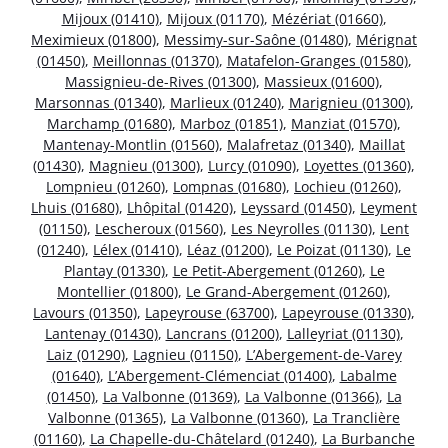
Mijoux (01410)
,
Mijoux (01170)
,
Mézériat (01660)
,
Meximieux (01800)
,
Messimy-sur-Saône (01480)
,
Mérignat
(01450)
,
Meillonnas (01370)
,
Matafelon-Granges (01580)
,
Massignieu-de-Rives (01300)
,
Massieux (01600)
,
Marsonnas (01340)
,
Marlieux (01240)
,
Marignieu (01300)
,
Marchamp (01680)
,
Marboz (01851)
,
Manziat (01570)
,
Mantenay-Montlin (01560)
,
Malafretaz (01340)
,
Maillat
(01430)
,
Magnieu (01300)
,
Lurcy (01090)
,
Loyettes (01360)
,
Lompnieu (01260)
,
Lompnas (01680)
,
Lochieu (01260)
,
Lhuis (01680)
,
Lhôpital (01420)
,
Leyssard (01450)
,
Leyment
(01150)
,
Lescheroux (01560)
,
Les Neyrolles (01130)
,
Lent
(01240)
,
Lélex (01410)
,
Léaz (01200)
,
Le Poizat (01130)
,
Le
Plantay (01330)
,
Le Petit-Abergement (01260)
,
Le
Montellier (01800)
,
Le Grand-Abergement (01260)
,
Lavours (01350)
,
Lapeyrouse (63700)
,
Lapeyrouse (01330)
,
Lantenay (01430)
,
Lancrans (01200)
,
Lalleyriat (01130)
,
Laiz (01290)
,
Lagnieu (01150)
,
L’Abergement-de-Varey
(01640)
,
L’Abergement-Clémenciat (01400)
,
Labalme
(01450)
,
La Valbonne (01369)
,
La Valbonne (01366)
,
La
Valbonne (01365)
,
La Valbonne (01360)
,
La Tranclière
(01160)
,
La Chapelle-du-Châtelard (01240)
,
La Burbanche