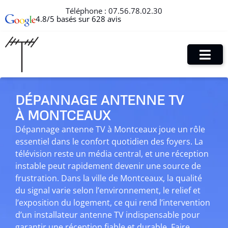
Téléphone :
07.56.78.02.30
4.8/5 basés sur 628 avis
DÉPANNAGE ANTENNE TV
À MONTCEAUX
Dépannage antenne TV à Montceaux joue un rôle
essentiel dans le confort quotidien des foyers. La
télévision reste un média central, et une réception
instable peut rapidement devenir une source de
frustration. Dans la ville de Montceaux, la qualité
du signal varie selon l’environnement, le relief et
l’exposition du logement, ce qui rend l’intervention
d’un installateur antenne TV indispensable pour
garantir une réception fiable et durable. Faire