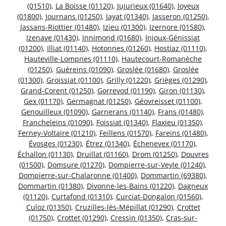
(01510)
,
La Boisse (01120)
,
Jujurieux (01640)
,
Joyeux
(01800)
,
Journans (01250)
,
Jayat (01340)
,
Jasseron (01250)
,
Jassans-Riottier (01480)
,
Izieu (01300)
,
Izernore (01580)
,
Izenave (01430)
,
Innimond (01680)
,
Injoux-Génissiat
(01200)
,
Illiat (01140)
,
Hotonnes (01260)
,
Hostiaz (01110)
,
Hauteville-Lompnes (01110)
,
Hautecourt-Romanèche
(01250)
,
Guéreins (01090)
,
Groslée (01680)
,
Groslée
(01300)
,
Groissiat (01100)
,
Grilly (01220)
,
Grièges (01290)
,
Grand-Corent (01250)
,
Gorrevod (01190)
,
Giron (01130)
,
Gex (01170)
,
Germagnat (01250)
,
Géovreisset (01100)
,
Genouilleux (01090)
,
Garnerans (01140)
,
Frans (01480)
,
Francheleins (01090)
,
Foissiat (01340)
,
Flaxieu (01350)
,
Ferney-Voltaire (01210)
,
Feillens (01570)
,
Fareins (01480)
,
Évosges (01230)
,
Étrez (01340)
,
Échenevex (01170)
,
Échallon (01130)
,
Druillat (01160)
,
Drom (01250)
,
Douvres
(01500)
,
Domsure (01270)
,
Dompierre-sur-Veyle (01240)
,
Dompierre-sur-Chalaronne (01400)
,
Dommartin (69380)
,
Dommartin (01380)
,
Divonne-les-Bains (01220)
,
Dagneux
(01120)
,
Curtafond (01310)
,
Curciat-Dongalon (01560)
,
Culoz (01350)
,
Cruzilles-lès-Mépillat (01290)
,
Crottet
(01750)
,
Crottet (01290)
,
Cressin (01350)
,
Cras-sur-