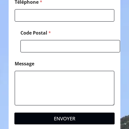
E
Téléphone
*
-
m
a
i
l
Code Postal
*
Message
ENVOYER