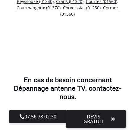
Reyssouze (01340)
,
Crans (01320)
,
Courtes (01560)
,
Courmangoux (01370)
,
Corveissiat (01250)
,
Cormoz
(01560)
En cas de besoin concernant
Dépannage antenne TV, contactez-
nous.
07.56.78.02.30
DEVIS
GRATUIT