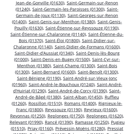
Jean-de-Gonville (01630)
,
Saint-Germain-sur-Renon
(01240)
,
Saint-Germain-les-Paroisses (01300)
,
Saint-
Germain-de-Joux (01130)
,
Saint-Georges-sur-Renon
(01400)
,
Saint-Genis-sur-Menthon (01380)
,
Saint-Genis-
Pouilly (01630)
,
Saint-Étienne-sur-Reyssouze (01190)
,
Saint-Étienne-sur-Chalaronne (01140)
,
Saint-Étienne-du-
Bois (01370)
,
Saint-Éloi (01800)
,
Saint-Didier-sur-
Chalaronne (01140)
,
Saint-Didier-de-Formans (01600)
,
Saint-Didier-d’Aussiat (01340)
,
Saint-Denis-lès-Bourg
(01000)
,
Saint-Denis-en-Bugey (01500)
,
Saint-Cyr-sur-
Menthon (01380)
,
Saint-Champ (01300)
,
Saint-Bois
(01300)
,
Saint-Bernard (01600)
,
Saint-Benoît (01300)
,
Saint-Bénigne (01190)
,
Saint-André-sur-Vieux-Jonc
(01960)
,
Saint-André-le-Bouchoux (01240)
,
Saint-André-
d’Huiriat (01290)
,
Saint-André-de-Corcy (01390)
,
Saint-
André-de-Bâgé (01380)
,
Saint-Alban (01450)
,
Ruffieu
(01260)
,
Rossillon (01510)
,
Romans (01400)
,
Rignieux-le-
Franc (01800)
,
Reyssouze (01190)
,
Reyrieux (01600)
,
Revonnas (01250)
,
Replonges (01750)
,
Replonges (01620)
,
Relevant (01990)
,
Rancé (01390)
,
Ramasse (01250)
,
Pugieu
(01510)
,
Priay (01160)
,
Prévessin-Moëns (01280)
,
Pressiat