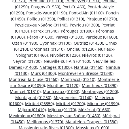
(01370)
,
Prémillieu (01110)
,
Prémeyzel (01300)
,
Pouillat
(01250)
,
Pougny (01550)
,
Port (01460)
,
Pont-de-Veyle
(01290)
,
Pont-de-Vaux (01190)
,
Pont-d’Ain (01160)
,
Poncin
(01450)
,
Pollieu (01350)
,
Polliat (01310)
,
Pirajoux (01270)
,
Peyzieux-sur-Saône (01140)
,
Peyrieu (01300)
,
Peyriat
(01430)
,
Perrex (01540)
,
Pérouges (01800)
,
Péronnas
(01960)
,
Péron (01630)
,
Parves (01300)
,
Parcieux (01600)
,
Ozan (01190)
,
Oyonnax (01100)
,
Outriaz (01430)
,
Ornex
(01210)
,
Ordonnaz (01510)
,
Oncieu (01230)
,
Nurieux-
Volognat (01460)
,
Nivollet (01230)
,
Niévroz (01120)
,
Neyron (01700)
,
Neuville-sur-Ain (01160)
,
Neuville-les-
Dames (01400)
,
Nattages (01300)
,
Nantua (01460)
,
Nantua
(01130)
,
Murs (01300)
,
Montrevel-en-Bresse (01340)
,
Montréal-la-Cluse (01460)
,
Montracol (01310)
,
Montmerle-
sur-Saône (01090)
,
Montluel (01120)
,
Monthieux (01390)
,
Montcet (01310)
,
Montceaux (01090)
,
Montanges (01200)
,
Montagnat (01250)
,
Mogneneins (01140)
,
Misérieux
(01600)
,
Miribel (26350)
,
Miribel (01700)
,
Mionnay (01390)
,
Mijoux (01410)
,
Mijoux (01170)
,
Mézériat (01660)
,
Meximieux (01800)
,
Messimy-sur-Saône (01480)
,
Mérignat
(01450)
,
Meillonnas (01370)
,
Matafelon-Granges (01580)
,
Massignieu-de-Rives (01300)
,
Massieux (01600)
,