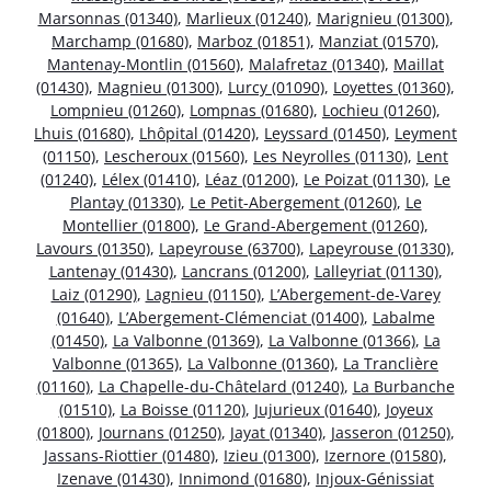
Marsonnas (01340)
,
Marlieux (01240)
,
Marignieu (01300)
,
Marchamp (01680)
,
Marboz (01851)
,
Manziat (01570)
,
Mantenay-Montlin (01560)
,
Malafretaz (01340)
,
Maillat
(01430)
,
Magnieu (01300)
,
Lurcy (01090)
,
Loyettes (01360)
,
Lompnieu (01260)
,
Lompnas (01680)
,
Lochieu (01260)
,
Lhuis (01680)
,
Lhôpital (01420)
,
Leyssard (01450)
,
Leyment
(01150)
,
Lescheroux (01560)
,
Les Neyrolles (01130)
,
Lent
(01240)
,
Lélex (01410)
,
Léaz (01200)
,
Le Poizat (01130)
,
Le
Plantay (01330)
,
Le Petit-Abergement (01260)
,
Le
Montellier (01800)
,
Le Grand-Abergement (01260)
,
Lavours (01350)
,
Lapeyrouse (63700)
,
Lapeyrouse (01330)
,
Lantenay (01430)
,
Lancrans (01200)
,
Lalleyriat (01130)
,
Laiz (01290)
,
Lagnieu (01150)
,
L’Abergement-de-Varey
(01640)
,
L’Abergement-Clémenciat (01400)
,
Labalme
(01450)
,
La Valbonne (01369)
,
La Valbonne (01366)
,
La
Valbonne (01365)
,
La Valbonne (01360)
,
La Tranclière
(01160)
,
La Chapelle-du-Châtelard (01240)
,
La Burbanche
(01510)
,
La Boisse (01120)
,
Jujurieux (01640)
,
Joyeux
(01800)
,
Journans (01250)
,
Jayat (01340)
,
Jasseron (01250)
,
Jassans-Riottier (01480)
,
Izieu (01300)
,
Izernore (01580)
,
Izenave (01430)
,
Innimond (01680)
,
Injoux-Génissiat