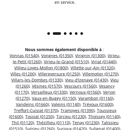
en service.
Nous sommes également disponible à
:
Vonnas (01540)
,
Vongnes (01350)
,
Virignin (01300)
,
Virieu-
le-Petit (01260)
,
Virieu-le-Grand (01510)
,
Viriat (01440)
,
Villieu-Loyes-Mollon (01800)
,
Villette-sur-Ain (01320)
,
Villes (01200)
,
Villereversure (01250)
,
Villemotier (01270)
,
Villars-les-Dombes (01330)
,
Vieu-d’Izenave (01430)
,
Vieu
(01260)
,
Vésines (01570)
,
Vescours (01560)
,
Vesancy
(01170)
,
Versailleux (01330)
,
Vernoux (01560)
,
Verjon
(01270)
,
Vaux-en-Bugey (01150)
,
Varambon (01160)
,
Vandeins (01660)
,
Valeins (01140)
,
Trévoux (01600)
,
Treffort-Cuisiat (01370)
,
Tramoyes (01390)
,
Toussieux
(01600)
,
Tossiat (01250)
,
Torcieu (01230)
,
Thoissey (01140)
,
Thil (01120)
,
Thézillieu (01110)
,
Tenay (01230)
,
Talissieu
(01510)
,
Sutrieu (01260)
,
Surjoux (01420)
,
Sulignat (01400)
,