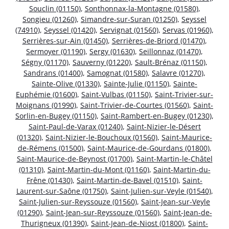
Souclin (01150)
,
Sonthonnax-la-Montagne (01580)
,
Songieu (01260)
,
Simandre-sur-Suran (01250)
,
Seyssel
(74910)
,
Seyssel (01420)
,
Servignat (01560)
,
Servas (01960)
,
Serrières-sur-Ain (01450)
,
Serrières-de-Briord (01470)
,
Sermoyer (01190)
,
Sergy (01630)
,
Seillonnaz (01470)
,
Ségny (01170)
,
Sauverny (01220)
,
Sault-Brénaz (01150)
,
Sandrans (01400)
,
Samognat (01580)
,
Salavre (01270)
,
Sainte-Olive (01330)
,
Sainte-Julie (01150)
,
Sainte-
Euphémie (01600)
,
Saint-Vulbas (01150)
,
Saint-Trivier-sur-
Moignans (01990)
,
Saint-Trivier-de-Courtes (01560)
,
Saint-
Sorlin-en-Bugey (01150)
,
Saint-Rambert-en-Bugey (01230)
,
Saint-Paul-de-Varax (01240)
,
Saint-Nizier-le-Désert
(01320)
,
Saint-Nizier-le-Bouchoux (01560)
,
Saint-Maurice-
de-Rémens (01500)
,
Saint-Maurice-de-Gourdans (01800)
,
Saint-Maurice-de-Beynost (01700)
,
Saint-Martin-le-Châtel
(01310)
,
Saint-Martin-du-Mont (01160)
,
Saint-Martin-du-
Frêne (01430)
,
Saint-Martin-de-Bavel (01510)
,
Saint-
Laurent-sur-Saône (01750)
,
Saint-Julien-sur-Veyle (01540)
,
Saint-Julien-sur-Reyssouze (01560)
,
Saint-Jean-sur-Veyle
(01290)
,
Saint-Jean-sur-Reyssouze (01560)
,
Saint-Jean-de-
Thurigneux (01390)
,
Saint-Jean-de-Niost (01800)
,
Saint-