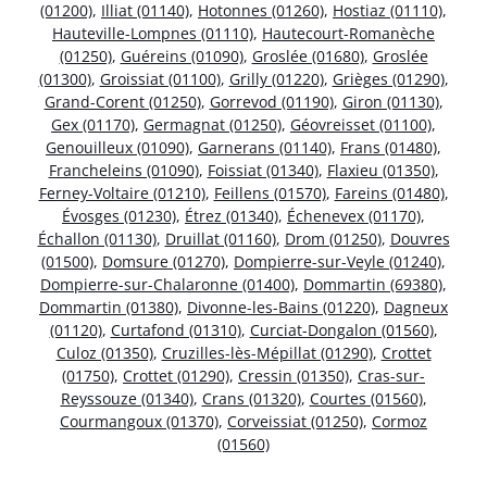
(01200)
,
Illiat (01140)
,
Hotonnes (01260)
,
Hostiaz (01110)
,
Hauteville-Lompnes (01110)
,
Hautecourt-Romanèche
(01250)
,
Guéreins (01090)
,
Groslée (01680)
,
Groslée
(01300)
,
Groissiat (01100)
,
Grilly (01220)
,
Grièges (01290)
,
Grand-Corent (01250)
,
Gorrevod (01190)
,
Giron (01130)
,
Gex (01170)
,
Germagnat (01250)
,
Géovreisset (01100)
,
Genouilleux (01090)
,
Garnerans (01140)
,
Frans (01480)
,
Francheleins (01090)
,
Foissiat (01340)
,
Flaxieu (01350)
,
Ferney-Voltaire (01210)
,
Feillens (01570)
,
Fareins (01480)
,
Évosges (01230)
,
Étrez (01340)
,
Échenevex (01170)
,
Échallon (01130)
,
Druillat (01160)
,
Drom (01250)
,
Douvres
(01500)
,
Domsure (01270)
,
Dompierre-sur-Veyle (01240)
,
Dompierre-sur-Chalaronne (01400)
,
Dommartin (69380)
,
Dommartin (01380)
,
Divonne-les-Bains (01220)
,
Dagneux
(01120)
,
Curtafond (01310)
,
Curciat-Dongalon (01560)
,
Culoz (01350)
,
Cruzilles-lès-Mépillat (01290)
,
Crottet
(01750)
,
Crottet (01290)
,
Cressin (01350)
,
Cras-sur-
Reyssouze (01340)
,
Crans (01320)
,
Courtes (01560)
,
Courmangoux (01370)
,
Corveissiat (01250)
,
Cormoz
(01560)