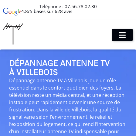
Téléphone :
07.56.78.02.30
4.8/5 basés sur 628 avis
DÉPANNAGE ANTENNE TV
À VILLEBOIS
Dépannage antenne TV à Villebois joue un rôle
essentiel dans le confort quotidien des foyers. La
télévision reste un média central, et une réception
instable peut rapidement devenir une source de
frustration. Dans la ville de Villebois, la qualité du
signal varie selon l’environnement, le relief et
l’exposition du logement, ce qui rend l’intervention
d’un installateur antenne TV indispensable pour