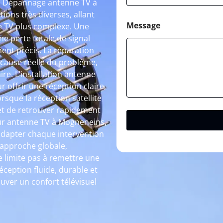
l à Dépannage antenne TV à
ons très diverses, allant
Message
e TV plus complexe. Une
ne perte totale de signal
ent précis. La réparation
a cause réelle du problème,
re. L’installation antenne
 offrir une réception claire,
rsque la réception satellite
et de retrouver rapidement
ur antenne TV à Mogneneins,
 adapter chaque intervention
 approche globale,
limite pas à remettre une
réception fluide, durable et
uver un confort télévisuel