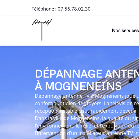
Téléphone :
07.56.78.02.30
Nos services
DÉPANNAGE ANTEN
À MOGNENEINS
Dépannage antenne TV à Mogneneins joue un 
confort quotidien des foyers. La télévision r
réception instable peut rapidement devenir 
Dans la ville de Mogneneins, la qualité du sig
l’environnement, le relief et l’exposition du 
l’intervention d’un installateur antenne TV 