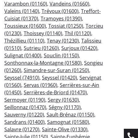
Varambon (01160)
,
Vandeins (01660)
,
Valeins (01140)
,
Trévoux (01600)
,
Treffort-
Cuisiat (01370)
,
Tramoyes (01390)
,
Toussieux (01600)
,
Tossiat (01250)
,
Torcieu
(01230)
,
Thoissey (01140)
,
Thil (01120)
,
Thézillieu (01110)
,
Tenay (01230)
,
Talissieu
(01510)
,
Sutrieu (01260)
,
Surjoux (01420)
,
Sulignat (01400)
,
Souclin (01150)
,
Sonthonnax-la-Montagne (01580)
,
Songieu
(01260)
,
Simandre-sur-Suran (01250)
,
Seyssel (74910)
,
Seyssel (01420)
,
Servignat
(01560)
,
Servas (01960)
,
Serrières-sur-Ain
(01450)
,
Serrières-de-Briord (01470)
,
Sermoyer (01190)
,
Sergy (01630)
,
Seillonnaz (01470)
,
Ségny (01170)
,
Sauverny (01220)
,
Sault-Brénaz (01150)
,
Sandrans (01400)
,
Samognat (01580)
,
Salavre (01270)
,
Sainte-Olive (01330)
,
Sainte-Julie (01150)
,
Sainte-Euphémie