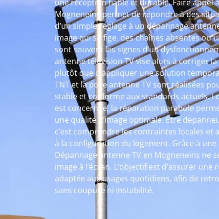
une réception fiable et durable. Faire appe
Mogneneins permet de répondre à des situati
d’un simple réglage à un dépannage antenn
image qui se fige, des chaînes absentes ou u
sont souvent les signes d’un dysfonctionnem
antenne télévision TV vise alors à corriger l
plutôt que d’appliquer une solution temporai
TNT et la pose antenne TV sont réalisées pour
stable et conforme aux standards actuels. Lo
est concernée, la réparation parabole perm
une qualité d’image optimale. Être depanne
c’est comprendre les contraintes locales et
à la configuration du logement. Grâce à une
Dépannage antenne TV en Mogneneins ne se 
image à l’écran. L’objectif est d’assurer une 
adaptée aux usages quotidiens, afin de retro
sans coupure ni instabilité.