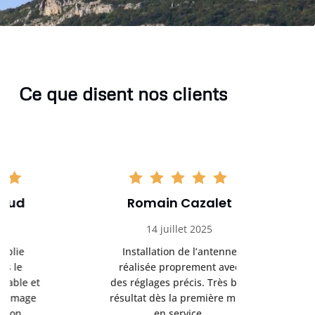
Ce que disent nos clients
Romain Cazalet
Kévi
14 juillet 2025
3 sep
Installation de l’antenne
Problèm
réalisée proprement avec
résolu en 
des réglages précis. Très bon
Intervent
résultat dès la première mise
explicatio
en service.
fonc