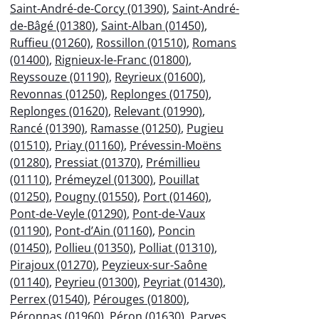
Saint-André-de-Corcy (01390)
,
Saint-André-
de-Bâgé (01380)
,
Saint-Alban (01450)
,
Ruffieu (01260)
,
Rossillon (01510)
,
Romans
(01400)
,
Rignieux-le-Franc (01800)
,
Reyssouze (01190)
,
Reyrieux (01600)
,
Revonnas (01250)
,
Replonges (01750)
,
Replonges (01620)
,
Relevant (01990)
,
Rancé (01390)
,
Ramasse (01250)
,
Pugieu
(01510)
,
Priay (01160)
,
Prévessin-Moëns
(01280)
,
Pressiat (01370)
,
Prémillieu
(01110)
,
Prémeyzel (01300)
,
Pouillat
(01250)
,
Pougny (01550)
,
Port (01460)
,
Pont-de-Veyle (01290)
,
Pont-de-Vaux
(01190)
,
Pont-d’Ain (01160)
,
Poncin
(01450)
,
Pollieu (01350)
,
Polliat (01310)
,
Pirajoux (01270)
,
Peyzieux-sur-Saône
(01140)
,
Peyrieu (01300)
,
Peyriat (01430)
,
Perrex (01540)
,
Pérouges (01800)
,
Péronnas (01960)
,
Péron (01630)
,
Parves