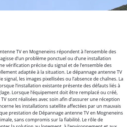
antenne TV en Mogneneins répondent à l’ensemble des
l s’agisse d’un problème ponctuel ou d’une installation
 vérification précise du signal et de l’ensemble des
ellement adaptée à la situation. Le dépannage antenne TV
signal, les images pixellisées ou l’absence de chaînes. La
hieu Chabert
Thomas Giraud
orsque l’installation existante présente des défauts liés à
glage. Lorsque l’équipement doit être remplacé ou créé,
9 janvier 2026
27 juin 2025
 TV sont réalisées avec soin afin d’assurer une réception
 bon travail sur
Réception TV rétablie
cerne les installations satellite affectées par un mauvais
lation et l’orientation
rapidement après le
aque prestation de Dépannage antenne TV en Mogneneins
antenne. Résultat
dépannage. Signal stable et
imale, sans compromis sur la fiabilité. Le rôle de
diat et durable.
excellente qualité d’image
apter la solution au logement, à l’environnement et aux
depuis l’intervention.