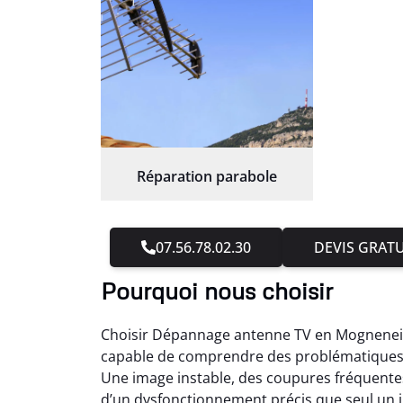
Réparation parabole
07.56.78.02.30
DEVIS GRATU
Pourquoi nous choisir
Choisir Dépannage antenne TV en Mogneneins
capable de comprendre des problématiques pa
Une image instable, des coupures fréquentes 
d’un dysfonctionnement précis que seul un in