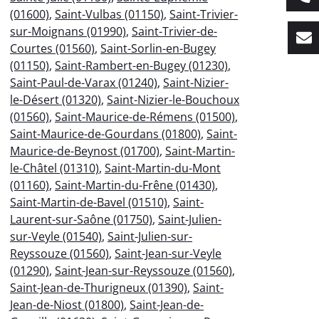
(01600)
,
Saint-Vulbas (01150)
,
Saint-Trivier-
sur-Moignans (01990)
,
Saint-Trivier-de-
Courtes (01560)
,
Saint-Sorlin-en-Bugey
(01150)
,
Saint-Rambert-en-Bugey (01230)
,
Saint-Paul-de-Varax (01240)
,
Saint-Nizier-
le-Désert (01320)
,
Saint-Nizier-le-Bouchoux
(01560)
,
Saint-Maurice-de-Rémens (01500)
,
Saint-Maurice-de-Gourdans (01800)
,
Saint-
Maurice-de-Beynost (01700)
,
Saint-Martin-
le-Châtel (01310)
,
Saint-Martin-du-Mont
(01160)
,
Saint-Martin-du-Frêne (01430)
,
Saint-Martin-de-Bavel (01510)
,
Saint-
Laurent-sur-Saône (01750)
,
Saint-Julien-
sur-Veyle (01540)
,
Saint-Julien-sur-
Reyssouze (01560)
,
Saint-Jean-sur-Veyle
(01290)
,
Saint-Jean-sur-Reyssouze (01560)
,
Saint-Jean-de-Thurigneux (01390)
,
Saint-
Jean-de-Niost (01800)
,
Saint-Jean-de-