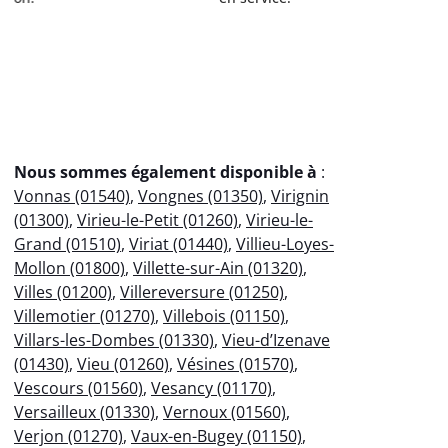
Nous sommes également disponible à
:
Vonnas (01540)
,
Vongnes (01350)
,
Virignin
(01300)
,
Virieu-le-Petit (01260)
,
Virieu-le-
Grand (01510)
,
Viriat (01440)
,
Villieu-Loyes-
Mollon (01800)
,
Villette-sur-Ain (01320)
,
Villes (01200)
,
Villereversure (01250)
,
Villemotier (01270)
,
Villebois (01150)
,
Villars-les-Dombes (01330)
,
Vieu-d’Izenave
(01430)
,
Vieu (01260)
,
Vésines (01570)
,
Vescours (01560)
,
Vesancy (01170)
,
Versailleux (01330)
,
Vernoux (01560)
,
Verjon (01270)
,
Vaux-en-Bugey (01150)
,