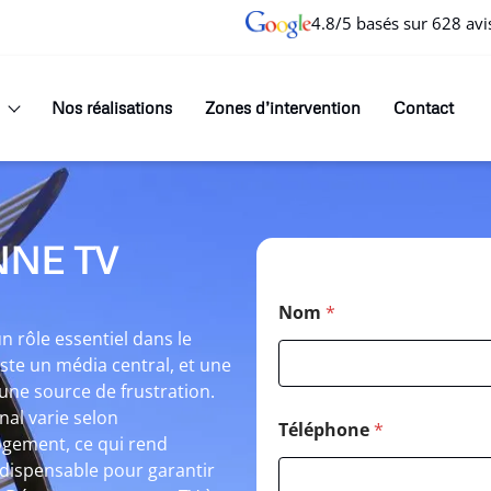
4.8/5 basés sur 628 avi
Nos réalisations
Zones d’intervention
Contact
NE TV
Nom
*
rôle essentiel dans le
este un média central, et une
une source de frustration.
nal varie selon
Téléphone
*
logement, ce qui rend
indispensable pour garantir