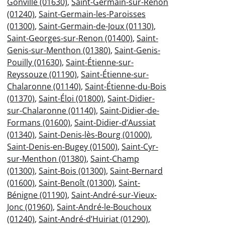
Gonville (01630)
,
Saint-Germain-sur-Renon
(01240)
,
Saint-Germain-les-Paroisses
(01300)
,
Saint-Germain-de-Joux (01130)
,
Saint-Georges-sur-Renon (01400)
,
Saint-
Genis-sur-Menthon (01380)
,
Saint-Genis-
Pouilly (01630)
,
Saint-Étienne-sur-
Reyssouze (01190)
,
Saint-Étienne-sur-
Chalaronne (01140)
,
Saint-Étienne-du-Bois
(01370)
,
Saint-Éloi (01800)
,
Saint-Didier-
sur-Chalaronne (01140)
,
Saint-Didier-de-
Formans (01600)
,
Saint-Didier-d’Aussiat
(01340)
,
Saint-Denis-lès-Bourg (01000)
,
Saint-Denis-en-Bugey (01500)
,
Saint-Cyr-
sur-Menthon (01380)
,
Saint-Champ
(01300)
,
Saint-Bois (01300)
,
Saint-Bernard
(01600)
,
Saint-Benoît (01300)
,
Saint-
Bénigne (01190)
,
Saint-André-sur-Vieux-
Jonc (01960)
,
Saint-André-le-Bouchoux
(01240)
,
Saint-André-d’Huiriat (01290)
,