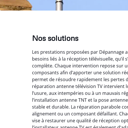
Nos solutions
Les prestations proposées par Dépannage 
besoins liés à la réception télévisuelle, qu’i
complète. Chaque intervention repose sur une
composants afin d’apporter une solution ré
permet de résoudre rapidement les pertes de 
Mat
réparation antenne télévision TV intervient l
l’usure, aux intempéries ou à un mauvais ré
2
l’installation antenne TNT et la pose antenne
Très
stable et durable. La réparation parabole con
l’instal
alignement ou un composant défaillant. Ch
de l’
vise à restaurer une qualité de réception opt
immé
l’installateur antenne TV est également d’ad