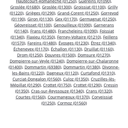
Hautecourt-Romanèche (01250)
,
Guéreins (01090)
,
Groslée (01680)
,
Groslée (01300)
,
Groissiat (01100)
,
Grilly
(01220)
,
Grièges (01290)
,
Grand-Corent (01250)
,
Gorrevod
(01190)
,
Giron (01130)
,
Gex (01170)
,
Germagnat (01250)
,
Géovreisset (01100)
,
Genouilleux (01090)
,
Garnerans
(01140)
,
Frans (01480)
,
Francheleins (01090)
,
Foissiat
(01340)
,
Flaxieu (01350)
,
Ferney-Voltaire (01210)
,
Feillens
(01570)
,
Fareins (01480)
,
Évosges (01230)
,
Étrez (01340)
,
Échenevex (01170)
,
Échallon (01130)
,
Druillat (01160)
,
Drom (01250)
,
Douvres (01500)
,
Domsure (01270)
,
Dompierre-sur-Veyle (01240)
,
Dompierre-sur-Chalaronne
(01400)
,
Dommartin (69380)
,
Dommartin (01380)
,
Divonne-
les-Bains (01220)
,
Dagneux (01120)
,
Curtafond (01310)
,
Curciat-Dongalon (01560)
,
Culoz (01350)
,
Cruzilles-lès-
Mépillat (01290)
,
Crottet (01750)
,
Crottet (01290)
,
Cressin
(01350)
,
Cras-sur-Reyssouze (01340)
,
Crans (01320)
,
Courtes (01560)
,
Courmangoux (01370)
,
Corveissiat
(01250)
,
Cormoz (01560)