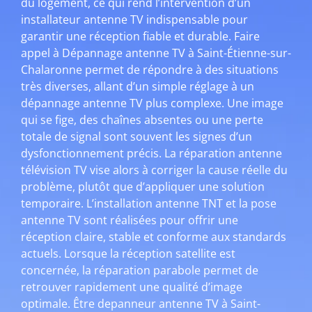
du logement, ce qui rend l’intervention d’un
installateur antenne TV indispensable pour
garantir une réception fiable et durable. Faire
appel à Dépannage antenne TV à Saint-Étienne-sur-
Chalaronne permet de répondre à des situations
très diverses, allant d’un simple réglage à un
dépannage antenne TV plus complexe. Une image
qui se fige, des chaînes absentes ou une perte
totale de signal sont souvent les signes d’un
dysfonctionnement précis. La réparation antenne
télévision TV vise alors à corriger la cause réelle du
problème, plutôt que d’appliquer une solution
temporaire. L’installation antenne TNT et la pose
antenne TV sont réalisées pour offrir une
réception claire, stable et conforme aux standards
actuels. Lorsque la réception satellite est
concernée, la réparation parabole permet de
retrouver rapidement une qualité d’image
optimale. Être depanneur antenne TV à Saint-