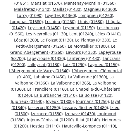
(01851)
,
Manziat (01570)
,
Mantenay-Montlin (01560)
,
Malafretaz (01340)
,
Maillat (01430)
,
Magnieu (01300)
,
Lurcy (01090)
,
Loyettes (01360)
,
Lompnieu (01260)
,
Lompnas (01680)
,
Lochieu (01260)
,
Lhuis (01680)
,
Lhôpital
(01420)
,
Leyssard (01450)
,
Leyment (01150)
,
Lescheroux
(01560)
,
Les Neyrolles (01130)
,
Lent (01240)
,
Lélex (01410)
,
Léaz (01200)
,
Le Poizat (01130)
,
Le Plantay (01330)
,
Le
Petit-Abergement (01260)
,
Le Montellier (01800)
,
Le
Grand-Abergement (01260)
,
Lavours (01350)
,
Lapeyrouse
(63700)
,
Lapeyrouse (01330)
,
Lantenay (01430)
,
Lancrans
(01200)
,
Lalleyriat (01130)
,
Laiz (01290)
,
Lagnieu (01150)
,
L’Abergement-de-Varey (01640)
,
L’Abergement-Clémenciat
(01400)
,
Labalme (01450)
,
La Valbonne (01369)
,
La
Valbonne (01366)
,
La Valbonne (01365)
,
La Valbonne
(01360)
,
La Tranclière (01160)
,
La Chapelle-du-Châtelard
(01240)
,
La Burbanche (01510)
,
La Boisse (01120)
,
Jujurieux (01640)
,
Joyeux (01800)
,
Journans (01250)
,
Jayat
(01340)
,
Jasseron (01250)
,
Jassans-Riottier (01480)
,
Izieu
(01300)
,
Izernore (01580)
,
Izenave (01430)
,
Innimond
(01680)
,
Injoux-Génissiat (01200)
,
Illiat (01140)
,
Hotonnes
(01260)
,
Hostiaz (01110)
,
Hauteville-Lompnes (01110)
,