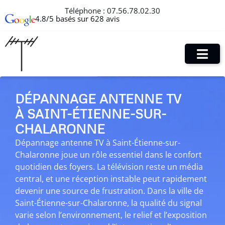
Téléphone :
07.56.78.02.30
4.8/5 basés sur 628 avis
DÉPANNAGE ANTENNE TV
À SAINT-ÉTIENNE-SUR-
CHALARONNE
Dépannage antenne TV à Saint-Étienne-sur-
Chalaronne joue un rôle essentiel dans le confort
quotidien des foyers. La télévision reste un média
central, et une réception instable peut rapidement
devenir une source de frustration. Dans la ville de
Saint-Étienne-sur-Chalaronne, la qualité du signal
varie selon l’environnement, le relief et l’exposition