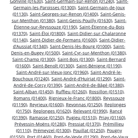
Gonville (01630)
,
Saint-Germain-sur-Renon (01240)
,
Saint-
Germain-les-Paroisses (01300)
,
Saint-Germain-de-Joux
(01130)
,
Saint-Georges-sur-Renon (01400)
,
Saint-Genis-
sur-Menthon (01380)
,
Saint-Genis-Pouilly (01630)
,
Saint-
Étienne-sur-Reyssouze (01190)
,
Saint-Étienne-du-Bois
(01370)
,
Saint-Éloi (01800)
,
Saint-Didier-sur-Chalaronne
(01140)
,
Saint-Didier-de-Formans (01600)
,
Saint-Didier-
d’Aussiat (01340)
,
Saint-Denis-lès-Bourg (01000)
,
Saint-
Denis-en-Bugey (01500)
,
Saint-Cyr-sur-Menthon (01380)
,
Saint-Champ (01300)
,
Saint-Bois (01300)
,
Saint-Bernard
(01600)
,
Saint-Benoît (01300)
,
Saint-Bénigne (01190)
,
Saint-André-sur-Vieux-Jonc (01960)
,
Saint-André-le-
Bouchoux (01240)
,
Saint-André-d’Huiriat (01290)
,
Saint-
André-de-Corcy (01390)
,
Saint-André-de-Bâgé (01380)
,
Saint-Alban (01450)
,
Ruffieu (01260)
,
Rossillon (01510)
,
Romans (01400)
,
Rignieux-le-Franc (01800)
,
Reyssouze
(01190)
,
Reyrieux (01600)
,
Revonnas (01250)
,
Replonges
(01750)
,
Replonges (01620)
,
Relevant (01990)
,
Rancé
(01390)
,
Ramasse (01250)
,
Pugieu (01510)
,
Priay (01160)
,
Prévessin-Moëns (01280)
,
Pressiat (01370)
,
Prémillieu
(01110)
,
Prémeyzel (01300)
,
Pouillat (01250)
,
Pougny
(01550)
,
Port (01460)
,
Pont-de-Veyle (01290)
,
Pont-de-Vaux