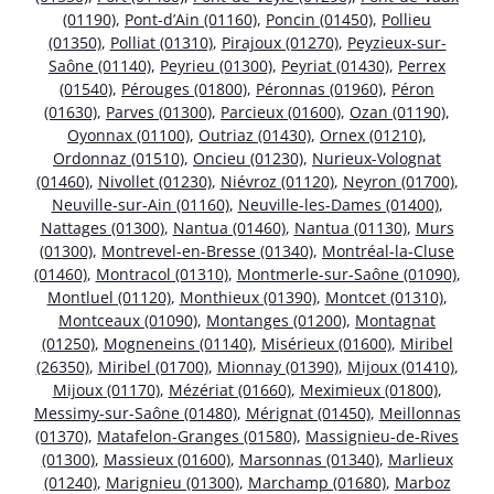
(01190)
,
Pont-d’Ain (01160)
,
Poncin (01450)
,
Pollieu
(01350)
,
Polliat (01310)
,
Pirajoux (01270)
,
Peyzieux-sur-
Saône (01140)
,
Peyrieu (01300)
,
Peyriat (01430)
,
Perrex
(01540)
,
Pérouges (01800)
,
Péronnas (01960)
,
Péron
(01630)
,
Parves (01300)
,
Parcieux (01600)
,
Ozan (01190)
,
Oyonnax (01100)
,
Outriaz (01430)
,
Ornex (01210)
,
Ordonnaz (01510)
,
Oncieu (01230)
,
Nurieux-Volognat
(01460)
,
Nivollet (01230)
,
Niévroz (01120)
,
Neyron (01700)
,
Neuville-sur-Ain (01160)
,
Neuville-les-Dames (01400)
,
Nattages (01300)
,
Nantua (01460)
,
Nantua (01130)
,
Murs
(01300)
,
Montrevel-en-Bresse (01340)
,
Montréal-la-Cluse
(01460)
,
Montracol (01310)
,
Montmerle-sur-Saône (01090)
,
Montluel (01120)
,
Monthieux (01390)
,
Montcet (01310)
,
Montceaux (01090)
,
Montanges (01200)
,
Montagnat
(01250)
,
Mogneneins (01140)
,
Misérieux (01600)
,
Miribel
(26350)
,
Miribel (01700)
,
Mionnay (01390)
,
Mijoux (01410)
,
Mijoux (01170)
,
Mézériat (01660)
,
Meximieux (01800)
,
Messimy-sur-Saône (01480)
,
Mérignat (01450)
,
Meillonnas
(01370)
,
Matafelon-Granges (01580)
,
Massignieu-de-Rives
(01300)
,
Massieux (01600)
,
Marsonnas (01340)
,
Marlieux
(01240)
,
Marignieu (01300)
,
Marchamp (01680)
,
Marboz