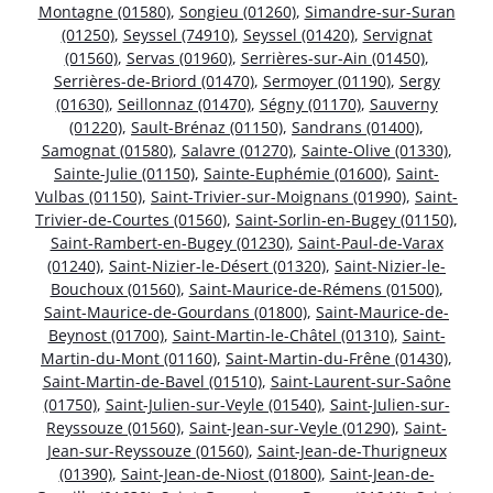
Montagne (01580)
,
Songieu (01260)
,
Simandre-sur-Suran
(01250)
,
Seyssel (74910)
,
Seyssel (01420)
,
Servignat
(01560)
,
Servas (01960)
,
Serrières-sur-Ain (01450)
,
Serrières-de-Briord (01470)
,
Sermoyer (01190)
,
Sergy
(01630)
,
Seillonnaz (01470)
,
Ségny (01170)
,
Sauverny
(01220)
,
Sault-Brénaz (01150)
,
Sandrans (01400)
,
Samognat (01580)
,
Salavre (01270)
,
Sainte-Olive (01330)
,
Sainte-Julie (01150)
,
Sainte-Euphémie (01600)
,
Saint-
Vulbas (01150)
,
Saint-Trivier-sur-Moignans (01990)
,
Saint-
Trivier-de-Courtes (01560)
,
Saint-Sorlin-en-Bugey (01150)
,
Saint-Rambert-en-Bugey (01230)
,
Saint-Paul-de-Varax
(01240)
,
Saint-Nizier-le-Désert (01320)
,
Saint-Nizier-le-
Bouchoux (01560)
,
Saint-Maurice-de-Rémens (01500)
,
Saint-Maurice-de-Gourdans (01800)
,
Saint-Maurice-de-
Beynost (01700)
,
Saint-Martin-le-Châtel (01310)
,
Saint-
Martin-du-Mont (01160)
,
Saint-Martin-du-Frêne (01430)
,
Saint-Martin-de-Bavel (01510)
,
Saint-Laurent-sur-Saône
(01750)
,
Saint-Julien-sur-Veyle (01540)
,
Saint-Julien-sur-
Reyssouze (01560)
,
Saint-Jean-sur-Veyle (01290)
,
Saint-
Jean-sur-Reyssouze (01560)
,
Saint-Jean-de-Thurigneux
(01390)
,
Saint-Jean-de-Niost (01800)
,
Saint-Jean-de-