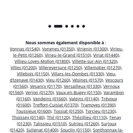
Nous sommes également disponible à
:
Vonnas (01540)
,
Vongnes (01350)
,
Virignin (01300)
,
Virieu-
le-Petit (01260)
,
Virieu-le-Grand (01510)
,
Viriat (01440)
,
Villieu-Loyes-Mollon (01800)
,
Villette-sur-Ain (01320)
,
Villes (01200)
,
Villereversure (01250)
,
Villemotier (01270)
,
Villebois (01150)
,
Villars-les-Dombes (01330)
,
Vieu-
d’Izenave (01430)
,
Vieu (01260)
,
Vésines (01570)
,
Vescours
(01560)
,
Vesancy (01170)
,
Versailleux (01330)
,
Vernoux
(01560)
,
Verjon (01270)
,
Vaux-en-Bugey (01150)
,
Varambon
(01160)
,
Vandeins (01660)
,
Valeins (01140)
,
Trévoux
(01600)
,
Treffort-Cuisiat (01370)
,
Tramoyes (01390)
,
Toussieux (01600)
,
Tossiat (01250)
,
Torcieu (01230)
,
Thoissey (01140)
,
Thil (01120)
,
Thézillieu (01110)
,
Tenay
(01230)
,
Talissieu (01510)
,
Sutrieu (01260)
,
Surjoux
(01420)
,
Sulignat (01400)
,
Souclin (01150)
,
Sonthonnax-la-