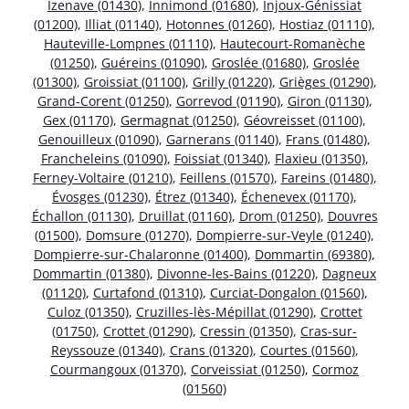
Izenave (01430)
,
Innimond (01680)
,
Injoux-Génissiat
(01200)
,
Illiat (01140)
,
Hotonnes (01260)
,
Hostiaz (01110)
,
Hauteville-Lompnes (01110)
,
Hautecourt-Romanèche
(01250)
,
Guéreins (01090)
,
Groslée (01680)
,
Groslée
(01300)
,
Groissiat (01100)
,
Grilly (01220)
,
Grièges (01290)
,
Grand-Corent (01250)
,
Gorrevod (01190)
,
Giron (01130)
,
Gex (01170)
,
Germagnat (01250)
,
Géovreisset (01100)
,
Genouilleux (01090)
,
Garnerans (01140)
,
Frans (01480)
,
Francheleins (01090)
,
Foissiat (01340)
,
Flaxieu (01350)
,
Ferney-Voltaire (01210)
,
Feillens (01570)
,
Fareins (01480)
,
Évosges (01230)
,
Étrez (01340)
,
Échenevex (01170)
,
Échallon (01130)
,
Druillat (01160)
,
Drom (01250)
,
Douvres
(01500)
,
Domsure (01270)
,
Dompierre-sur-Veyle (01240)
,
Dompierre-sur-Chalaronne (01400)
,
Dommartin (69380)
,
Dommartin (01380)
,
Divonne-les-Bains (01220)
,
Dagneux
(01120)
,
Curtafond (01310)
,
Curciat-Dongalon (01560)
,
Culoz (01350)
,
Cruzilles-lès-Mépillat (01290)
,
Crottet
(01750)
,
Crottet (01290)
,
Cressin (01350)
,
Cras-sur-
Reyssouze (01340)
,
Crans (01320)
,
Courtes (01560)
,
Courmangoux (01370)
,
Corveissiat (01250)
,
Cormoz
(01560)