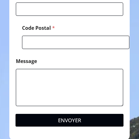
é
p
h
o
n
Code Postal
*
e
Message
ENVOYER