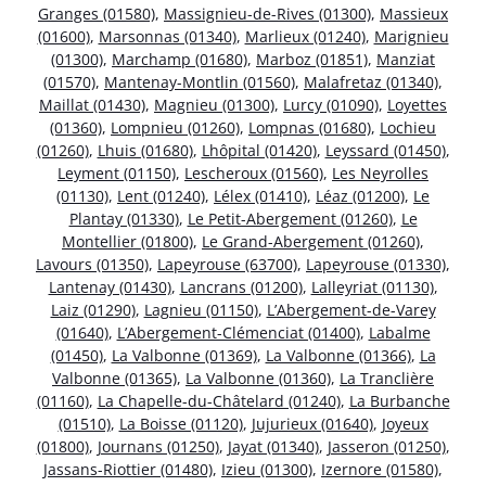
Granges (01580)
,
Massignieu-de-Rives (01300)
,
Massieux
(01600)
,
Marsonnas (01340)
,
Marlieux (01240)
,
Marignieu
(01300)
,
Marchamp (01680)
,
Marboz (01851)
,
Manziat
(01570)
,
Mantenay-Montlin (01560)
,
Malafretaz (01340)
,
Maillat (01430)
,
Magnieu (01300)
,
Lurcy (01090)
,
Loyettes
(01360)
,
Lompnieu (01260)
,
Lompnas (01680)
,
Lochieu
(01260)
,
Lhuis (01680)
,
Lhôpital (01420)
,
Leyssard (01450)
,
Leyment (01150)
,
Lescheroux (01560)
,
Les Neyrolles
(01130)
,
Lent (01240)
,
Lélex (01410)
,
Léaz (01200)
,
Le
Plantay (01330)
,
Le Petit-Abergement (01260)
,
Le
Montellier (01800)
,
Le Grand-Abergement (01260)
,
Lavours (01350)
,
Lapeyrouse (63700)
,
Lapeyrouse (01330)
,
Lantenay (01430)
,
Lancrans (01200)
,
Lalleyriat (01130)
,
Laiz (01290)
,
Lagnieu (01150)
,
L’Abergement-de-Varey
(01640)
,
L’Abergement-Clémenciat (01400)
,
Labalme
(01450)
,
La Valbonne (01369)
,
La Valbonne (01366)
,
La
Valbonne (01365)
,
La Valbonne (01360)
,
La Tranclière
(01160)
,
La Chapelle-du-Châtelard (01240)
,
La Burbanche
(01510)
,
La Boisse (01120)
,
Jujurieux (01640)
,
Joyeux
(01800)
,
Journans (01250)
,
Jayat (01340)
,
Jasseron (01250)
,
Jassans-Riottier (01480)
,
Izieu (01300)
,
Izernore (01580)
,