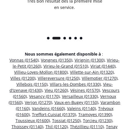
is
Très bon résultat dès la première mise
en service.
Nous sommes également disponible à
:
Vonnas (01540)
,
Vongnes (01350)
,
Virignin (01300)
,
Virieu-
le-Petit (01260)
,
Virieu-le-Grand (01510)
,
Viriat (01440)
,
Villieu-Loyes-Mollon (01800)
,
Villette-sur-Ain (01320)
,
Villes (01200)
,
Villereversure (01250)
,
Villemotier (01270)
,
Villebois (01150)
,
Villars-les-Dombes (01330)
,
Vieu-
d’Izenave (01430)
,
Vieu (01260)
,
Vésines (01570)
,
Vescours
(01560)
,
Vesancy (01170)
,
Versailleux (01330)
,
Vernoux
(01560)
,
Verjon (01270)
,
Vaux-en-Bugey (01150)
,
Varambon
(01160)
,
Vandeins (01660)
,
Valeins (01140)
,
Trévoux
(01600)
,
Treffort-Cuisiat (01370)
,
Tramoyes (01390)
,
Toussieux (01600)
,
Tossiat (01250)
,
Torcieu (01230)
,
Thoissey (01140)
,
Thil (01120)
,
Thézillieu (01110)
,
Tenay