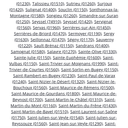
(01230)
,
Talissieu (01510)
,
Sutrieu (01260)
,
Surjoux
(01420)
,
Sulignat (01400)
,
Souclin (01150)
,
Sonthonnax-la-
Montagne (01580)
,
Songieu (01260)
,
Simandre-sur-Suran
(01250)
,
Seyssel (74910)
,
Seyssel (01420)
,
Servignat
(01560)
,
Servas (01960)
,
Serrières-sur-Ain (01450)
,
Serrières-de-Briord (01470)
,
Sermoyer (01190)
,
Sergy
(01630)
,
Seillonnaz (01470)
,
Ségny (01170)
,
Sauverny
(01220)
,
Sault-Brénaz (01150)
,
Sandrans (01400)
,
Samognat (01580)
,
Salavre (01270)
,
Sainte-Olive (01330)
,
Sainte-Julie (01150)
,
Sainte-Euphémie (01600)
,
Saint-
Vulbas (01150)
,
Saint-Trivier-sur-Moignans (01990)
,
Saint-
Trivier-de-Courtes (01560)
,
Saint-Sorlin-en-Bugey (01150)
,
Saint-Rambert-en-Bugey (01230)
,
Saint-Paul-de-Varax
(01240)
,
Saint-Nizier-le-Désert (01320)
,
Saint-Nizier-le-
Bouchoux (01560)
,
Saint-Maurice-de-Rémens (01500)
,
Saint-Maurice-de-Gourdans (01800)
,
Saint-Maurice-de-
Beynost (01700)
,
Saint-Martin-le-Châtel (01310)
,
Saint-
Martin-du-Mont (01160)
,
Saint-Martin-du-Frêne (01430)
,
Saint-Martin-de-Bavel (01510)
,
Saint-Laurent-sur-Saône
(01750)
,
Saint-Julien-sur-Veyle (01540)
,
Saint-Julien-sur-
Reyssouze (01560)
,
Saint-Jean-sur-Veyle (01290)
,
Saint-