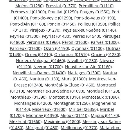
Moëns (01280)
,
Pressiat (01370)
,
Prémillieu (01110)
,
Prémeyzel (01300)
,
Pouillat (01250)
,
Pougny (01550)
,
Port
(01460)
,
Pont-de-Veyle (01290)
,
Pont-de-Vaux (01190)
,
Pont-d’Ain (01160)
,
Poncin (01450)
,
Pollieu (01350)
,
Polliat
(01310)
,
Pirajoux (01270)
,
Peyzieux-sur-Saône (01140)
,
Peyrieu (01300)
,
Peyriat (01430)
,
Perrex (01540)
,
Pérouges
(01800)
,
Péronnas (01960)
,
Péron (01630)
,
Parves (01300)
,
Parcieux (01600)
,
Ozan (01190)
,
Oyonnax (01100)
,
Outriaz
(01430)
,
Ornex (01210)
,
Ordonnaz (01510)
,
Oncieu (01230)
,
Nurieux-Volognat (01460)
,
Nivollet (01230)
,
Niévroz
(01120)
,
Neyron (01700)
,
Neuville-sur-Ain (01160)
,
Neuville-les-Dames (01400)
,
Nattages (01300)
,
Nantua
(01460)
,
Nantua (01130)
,
Murs (01300)
,
Montrevel-en-
Bresse (01340)
,
Montréal-la-Cluse (01460)
,
Montracol
(01310)
,
Montmerle-sur-Saône (01090)
,
Montluel (01120)
,
Monthieux (01390)
,
Montcet (01310)
,
Montceaux (01090)
,
Montanges (01200)
,
Montagnat (01250)
,
Mogneneins
(01140)
,
Misérieux (01600)
,
Miribel (26350)
,
Miribel
(01700)
,
Mionnay (01390)
,
Mijoux (01410)
,
Mijoux (01170)
,
Mézériat (01660)
,
Meximieux (01800)
,
Messimy-sur-Saône
(01480)
,
Mérignat (01450)
,
Meillonnas (01370)
,
Matafelon-