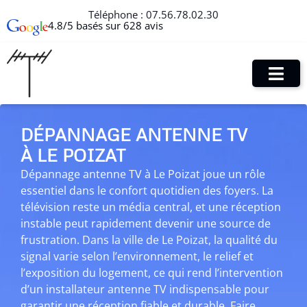
Téléphone :
07.56.78.02.30
4.8/5 basés sur 628 avis
DÉPANNAGE ANTENNE TV
À LE POIZAT
Dépannage antenne TV à Le Poizat joue un rôle
essentiel dans le confort quotidien des foyers. La
télévision reste un média central, et une réception
instable peut rapidement devenir une source de
frustration. Dans la ville de Le Poizat, la qualité du
signal varie selon l’environnement, le relief et
l’exposition du logement, ce qui rend l’intervention
d’un installateur antenne TV indispensable pour
garantir une réception fiable et durable. Faire