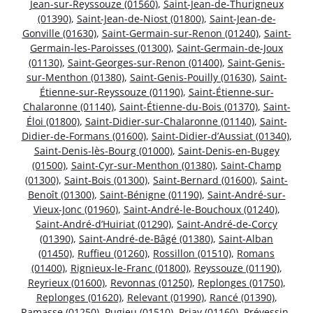
Jean-sur-Reyssouze (01560)
,
Saint-Jean-de-Thurigneux
(01390)
,
Saint-Jean-de-Niost (01800)
,
Saint-Jean-de-
Gonville (01630)
,
Saint-Germain-sur-Renon (01240)
,
Saint-
Germain-les-Paroisses (01300)
,
Saint-Germain-de-Joux
(01130)
,
Saint-Georges-sur-Renon (01400)
,
Saint-Genis-
sur-Menthon (01380)
,
Saint-Genis-Pouilly (01630)
,
Saint-
Étienne-sur-Reyssouze (01190)
,
Saint-Étienne-sur-
Chalaronne (01140)
,
Saint-Étienne-du-Bois (01370)
,
Saint-
Éloi (01800)
,
Saint-Didier-sur-Chalaronne (01140)
,
Saint-
Didier-de-Formans (01600)
,
Saint-Didier-d’Aussiat (01340)
,
Saint-Denis-lès-Bourg (01000)
,
Saint-Denis-en-Bugey
(01500)
,
Saint-Cyr-sur-Menthon (01380)
,
Saint-Champ
(01300)
,
Saint-Bois (01300)
,
Saint-Bernard (01600)
,
Saint-
Benoît (01300)
,
Saint-Bénigne (01190)
,
Saint-André-sur-
Vieux-Jonc (01960)
,
Saint-André-le-Bouchoux (01240)
,
Saint-André-d’Huiriat (01290)
,
Saint-André-de-Corcy
(01390)
,
Saint-André-de-Bâgé (01380)
,
Saint-Alban
(01450)
,
Ruffieu (01260)
,
Rossillon (01510)
,
Romans
(01400)
,
Rignieux-le-Franc (01800)
,
Reyssouze (01190)
,
Reyrieux (01600)
,
Revonnas (01250)
,
Replonges (01750)
,
Replonges (01620)
,
Relevant (01990)
,
Rancé (01390)
,
Ramasse (01250)
,
Pugieu (01510)
,
Priay (01160)
,
Prévessin-