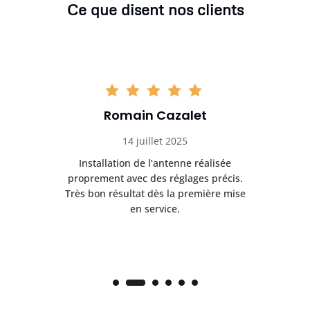
Ce que disent nos clients
Romain Cazalet
14 juillet 2025
nt
Installation de l’antenne réalisée
Pr
 et
proprement avec des réglages précis.
se
is
Très bon résultat dès la première mise
en service.