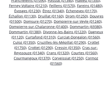
Francheleins (01090)
,
Foissiat (01340)
,
Flaxieu (01350)
,
Ferney-Voltaire (01210)
,
Feillens (01570)
,
Fareins (01480)
,
Évosges (01230)
,
Étrez (01340)
,
Échenevex (01170)
,
Échallon (01130)
,
Druillat (01160)
,
Drom (01250)
,
Douvres
(01500)
,
Domsure (01270)
,
Dompierre-sur-Veyle (01240)
,
Dompierre-sur-Chalaronne (01400)
,
Dommartin (69380)
,
Dommartin (01380)
,
Divonne-les-Bains (01220)
,
Dagneux
(01120)
,
Curtafond (01310)
,
Curciat-Dongalon (01560)
,
Culoz (01350)
,
Cruzilles-lès-Mépillat (01290)
,
Crottet
(01750)
,
Crottet (01290)
,
Cressin (01350)
,
Cras-sur-
Reyssouze (01340)
,
Crans (01320)
,
Courtes (01560)
,
Courmangoux (01370)
,
Corveissiat (01250)
,
Cormoz
(01560)