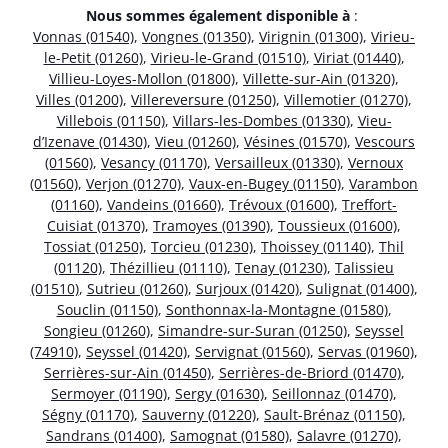
Nous sommes également disponible à
:
Vonnas (01540)
,
Vongnes (01350)
,
Virignin (01300)
,
Virieu-
le-Petit (01260)
,
Virieu-le-Grand (01510)
,
Viriat (01440)
,
Villieu-Loyes-Mollon (01800)
,
Villette-sur-Ain (01320)
,
Villes (01200)
,
Villereversure (01250)
,
Villemotier (01270)
,
Villebois (01150)
,
Villars-les-Dombes (01330)
,
Vieu-
d’Izenave (01430)
,
Vieu (01260)
,
Vésines (01570)
,
Vescours
(01560)
,
Vesancy (01170)
,
Versailleux (01330)
,
Vernoux
(01560)
,
Verjon (01270)
,
Vaux-en-Bugey (01150)
,
Varambon
(01160)
,
Vandeins (01660)
,
Trévoux (01600)
,
Treffort-
Cuisiat (01370)
,
Tramoyes (01390)
,
Toussieux (01600)
,
Tossiat (01250)
,
Torcieu (01230)
,
Thoissey (01140)
,
Thil
(01120)
,
Thézillieu (01110)
,
Tenay (01230)
,
Talissieu
(01510)
,
Sutrieu (01260)
,
Surjoux (01420)
,
Sulignat (01400)
,
Souclin (01150)
,
Sonthonnax-la-Montagne (01580)
,
Songieu (01260)
,
Simandre-sur-Suran (01250)
,
Seyssel
(74910)
,
Seyssel (01420)
,
Servignat (01560)
,
Servas (01960)
,
Serrières-sur-Ain (01450)
,
Serrières-de-Briord (01470)
,
Sermoyer (01190)
,
Sergy (01630)
,
Seillonnaz (01470)
,
Ségny (01170)
,
Sauverny (01220)
,
Sault-Brénaz (01150)
,
Sandrans (01400)
,
Samognat (01580)
,
Salavre (01270)
,