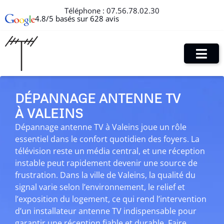
Téléphone :
07.56.78.02.30
4.8/5 basés sur 628 avis
DÉPANNAGE ANTENNE TV
À VALEINS
Dépannage antenne TV à Valeins joue un rôle
essentiel dans le confort quotidien des foyers. La
télévision reste un média central, et une réception
instable peut rapidement devenir une source de
frustration. Dans la ville de Valeins, la qualité du
signal varie selon l’environnement, le relief et
l’exposition du logement, ce qui rend l’intervention
d’un installateur antenne TV indispensable pour
garantir une réception fiable et durable. Faire