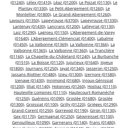
(01240)
,
Lélex (01410)
,
Léaz (01200)
,
Le Poizat (01130)
,
Le
Plantay (01330)
,
Le Petit-Abergement (01260)
,
Le
Montellier (01800)
,
Le Grand-Abergement (01260)
,
Lavours (01350)
,
Lapeyrouse (63700)
,
Lapeyrouse (01330)
,
Lantenay (01430)
,
Lancrans (01200)
,
Lalleyriat (01130)
,
Laiz (01290)
,
Lagnieu (01150)
,
L’Abergement-de-Varey
(01640)
,
L’Abergement-Clémenciat (01400)
,
Labalme
(01450)
,
La Valbonne (01369)
,
La Valbonne (01366)
,
La
Valbonne (01365)
,
La Valbonne (01360)
,
La Tranclière
(01160)
,
La Chapelle-du-Châtelard (01240)
,
La Burbanche
(01510)
,
La Boisse (01120)
,
Jujurieux (01640)
,
Joyeux
(01800)
,
Journans (01250)
,
Jayat (01340)
,
Jasseron (01250)
,
Jassans-Riottier (01480)
,
Izieu (01300)
,
Izernore (01580)
,
Izenave (01430)
,
Innimond (01680)
,
Injoux-Génissiat
(01200)
,
Illiat (01140)
,
Hotonnes (01260)
,
Hostiaz (01110)
,
Hauteville-Lompnes (01110)
,
Hautecourt-Romanèche
(01250)
,
Guéreins (01090)
,
Groslée (01680)
,
Groslée
(01300)
,
Groissiat (01100)
,
Grilly (01220)
,
Grièges (01290)
,
Grand-Corent (01250)
,
Gorrevod (01190)
,
Giron (01130)
,
Gex (01170)
,
Germagnat (01250)
,
Géovreisset (01100)
,
Genouilleux (01090)
,
Garnerans (01140)
,
Frans (01480)
,