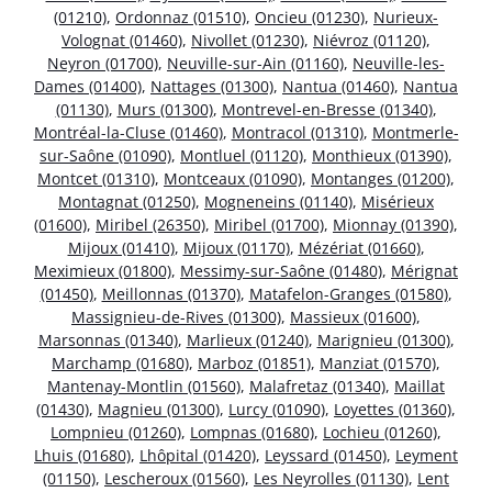
(01210)
,
Ordonnaz (01510)
,
Oncieu (01230)
,
Nurieux-
Volognat (01460)
,
Nivollet (01230)
,
Niévroz (01120)
,
Neyron (01700)
,
Neuville-sur-Ain (01160)
,
Neuville-les-
Dames (01400)
,
Nattages (01300)
,
Nantua (01460)
,
Nantua
(01130)
,
Murs (01300)
,
Montrevel-en-Bresse (01340)
,
Montréal-la-Cluse (01460)
,
Montracol (01310)
,
Montmerle-
sur-Saône (01090)
,
Montluel (01120)
,
Monthieux (01390)
,
Montcet (01310)
,
Montceaux (01090)
,
Montanges (01200)
,
Montagnat (01250)
,
Mogneneins (01140)
,
Misérieux
(01600)
,
Miribel (26350)
,
Miribel (01700)
,
Mionnay (01390)
,
Mijoux (01410)
,
Mijoux (01170)
,
Mézériat (01660)
,
Meximieux (01800)
,
Messimy-sur-Saône (01480)
,
Mérignat
(01450)
,
Meillonnas (01370)
,
Matafelon-Granges (01580)
,
Massignieu-de-Rives (01300)
,
Massieux (01600)
,
Marsonnas (01340)
,
Marlieux (01240)
,
Marignieu (01300)
,
Marchamp (01680)
,
Marboz (01851)
,
Manziat (01570)
,
Mantenay-Montlin (01560)
,
Malafretaz (01340)
,
Maillat
(01430)
,
Magnieu (01300)
,
Lurcy (01090)
,
Loyettes (01360)
,
Lompnieu (01260)
,
Lompnas (01680)
,
Lochieu (01260)
,
Lhuis (01680)
,
Lhôpital (01420)
,
Leyssard (01450)
,
Leyment
(01150)
,
Lescheroux (01560)
,
Les Neyrolles (01130)
,
Lent