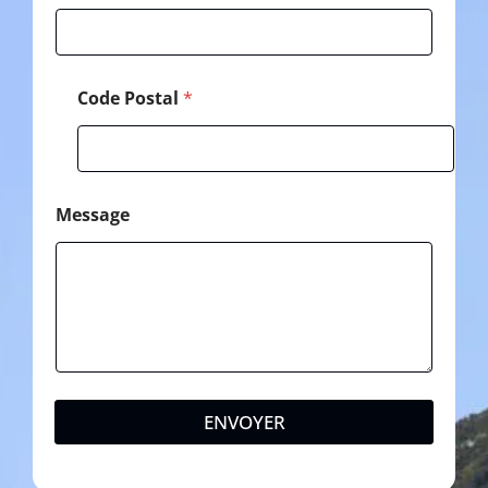
l
é
p
h
o
Code Postal
*
n
e
Message
ENVOYER