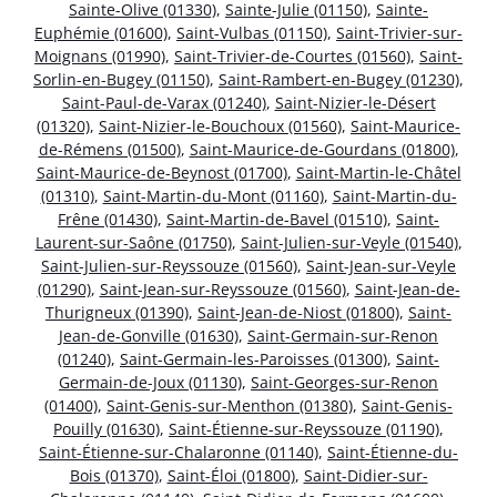
Sainte-Olive (01330)
,
Sainte-Julie (01150)
,
Sainte-
Euphémie (01600)
,
Saint-Vulbas (01150)
,
Saint-Trivier-sur-
Moignans (01990)
,
Saint-Trivier-de-Courtes (01560)
,
Saint-
Sorlin-en-Bugey (01150)
,
Saint-Rambert-en-Bugey (01230)
,
Saint-Paul-de-Varax (01240)
,
Saint-Nizier-le-Désert
(01320)
,
Saint-Nizier-le-Bouchoux (01560)
,
Saint-Maurice-
de-Rémens (01500)
,
Saint-Maurice-de-Gourdans (01800)
,
Saint-Maurice-de-Beynost (01700)
,
Saint-Martin-le-Châtel
(01310)
,
Saint-Martin-du-Mont (01160)
,
Saint-Martin-du-
Frêne (01430)
,
Saint-Martin-de-Bavel (01510)
,
Saint-
Laurent-sur-Saône (01750)
,
Saint-Julien-sur-Veyle (01540)
,
Saint-Julien-sur-Reyssouze (01560)
,
Saint-Jean-sur-Veyle
(01290)
,
Saint-Jean-sur-Reyssouze (01560)
,
Saint-Jean-de-
Thurigneux (01390)
,
Saint-Jean-de-Niost (01800)
,
Saint-
Jean-de-Gonville (01630)
,
Saint-Germain-sur-Renon
(01240)
,
Saint-Germain-les-Paroisses (01300)
,
Saint-
Germain-de-Joux (01130)
,
Saint-Georges-sur-Renon
(01400)
,
Saint-Genis-sur-Menthon (01380)
,
Saint-Genis-
Pouilly (01630)
,
Saint-Étienne-sur-Reyssouze (01190)
,
Saint-Étienne-sur-Chalaronne (01140)
,
Saint-Étienne-du-
Bois (01370)
,
Saint-Éloi (01800)
,
Saint-Didier-sur-