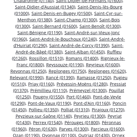
Chalaronne (01140)
,
Saint-Didier-de-Formans (01600)
,
Saint-Didier-d’Aussiat (01340)
,
Saint-Denis-lès-Bourg
(01000)
,
Saint-Denis-en-Bugey (01500)
,
Saint-Cyr-sur-
Menthon (01380)
,
Saint-Champ (01300)
,
Saint-Bois
(01300)
,
Saint-Bernard (01600)
,
Saint-Benoît (01300)
,
Saint-Bénigne (01190)
,
Saint-André-sur-Vieux-Jonc
(01960)
,
Saint-André-le-Bouchoux (01240)
,
Saint-André-
d’Huiriat (01290)
,
Saint-André-de-Corcy (01390)
,
Saint-
André-de-Bâgé (01380)
,
Saint-Alban (01450)
,
Ruffieu
(01260)
,
Rossillon (01510)
,
Romans (01400)
,
Rignieux-le-
Franc (01800)
,
Reyssouze (01190)
,
Reyrieux (01600)
,
Revonnas (01250)
,
Replonges (01750)
,
Replonges (01620)
,
Relevant (01990)
,
Rancé (01390)
,
Ramasse (01250)
,
Pugieu
(01510)
,
Priay (01160)
,
Prévessin-Moëns (01280)
,
Pressiat
(01370)
,
Prémillieu (01110)
,
Prémeyzel (01300)
,
Pouillat
(01250)
,
Pougny (01550)
,
Port (01460)
,
Pont-de-Veyle
(01290)
,
Pont-de-Vaux (01190)
,
Pont-d’Ain (01160)
,
Poncin
(01450)
,
Pollieu (01350)
,
Polliat (01310)
,
Pirajoux (01270)
,
Peyzieux-sur-Saône (01140)
,
Peyrieu (01300)
,
Peyriat
(01430)
,
Perrex (01540)
,
Pérouges (01800)
,
Péronnas
(01960)
,
Péron (01630)
,
Parves (01300)
,
Parcieux (01600)
,
Ozan (01190)
,
Oyonnax (01100)
,
Outriaz (01430)
,
Ornex