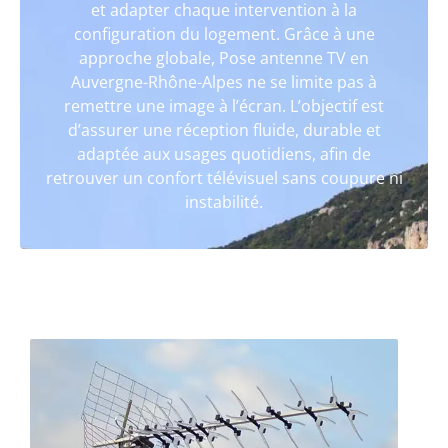
et adapter chaque intervention à la
configuration du logement. Grâce à une
approche globale, Pose antenne TV en
Auvergne-Rhône-Alpes ne se limite pas à
remettre une image à l’écran. L’objectif est
d’assurer une réception fluide, durable et
adaptée aux usages quotidiens, afin de
retrouver un confort télévisuel sans coupure ni
instabilité.