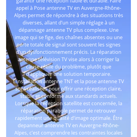
garantir une réception fiable et durable. Faire
appel à Pose antenne TV en Auvergne-Rhône-
Alpes permet de répondre à des situations très
diverses, allant d’un simple réglage à un
dépannage antenne TV plus complexe. Une
image qui se fige, des chaînes absentes ou une
perte totale de signal sont souvent les signes
d’un dysfonctionnement précis. La réparation
antenne télévision TV vise alors à corriger la
cause réelle du problème, plutôt que
d’appliquer une solution temporaire.
L’installation antenne TNT et la pose antenne TV
sont réalisées pour offrir une réception claire,
stable et conforme aux standards actuels.
Lorsque la réception satellite est concernée, la
réparation parabole permet de retrouver
rapidement une qualité d’image optimale. Être
depanneur antenne TV en Auvergne-Rhône-
Alpes, c’est comprendre les contraintes locales