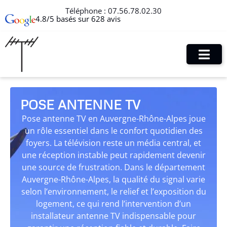
Téléphone :
07.56.78.02.30
4.8/5 basés sur 628 avis
POSE ANTENNE TV
Pose antenne TV en Auvergne-Rhône-Alpes joue
un rôle essentiel dans le confort quotidien des
foyers. La télévision reste un média central, et
une réception instable peut rapidement devenir
une source de frustration. Dans le département
Auvergne-Rhône-Alpes, la qualité du signal varie
selon l’environnement, le relief et l’exposition du
logement, ce qui rend l’intervention d’un
installateur antenne TV indispensable pour