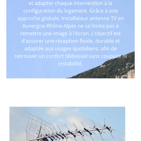
et adapter chaque intervention à la
configuration du logement. Grâce à une
approche globale, Installateur antenne TV en
Auvergne-Rhône-Alpes ne se limite pas à
remettre une image à l’écran. L’objectif est
d’assurer une réception fluide, durable et
adaptée aux usages quotidiens, afin de
retrouver un confort télévisuel sans coupure ni
instabilité.