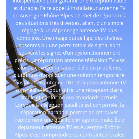
indispensable pour garantir une réception fiable
et durable. Faire appel à Installateur antenne TV
en Auvergne-Rhône-Alpes permet de répondre à
des situations très diverses, allant d’un simple
réglage à un dépannage antenne TV plus
complexe. Une image qui se fige, des chaînes
absentes ou une perte totale de signal sont
souvent les signes d’un dysfonctionnement
précis. La réparation antenne télévision TV vise
alors à corriger la cause réelle du problème,
plutôt que d’appliquer une solution temporaire.
L’installation antenne TNT et la pose antenne TV
sont réalisées pour offrir une réception claire,
stable et conforme aux standards actuels.
Lorsque la réception satellite est concernée, la
réparation parabole permet de retrouver
rapidement une qualité d’image optimale. Être
depanneur antenne TV en Auvergne-Rhône-
Alpes, c’est comprendre les contraintes locales