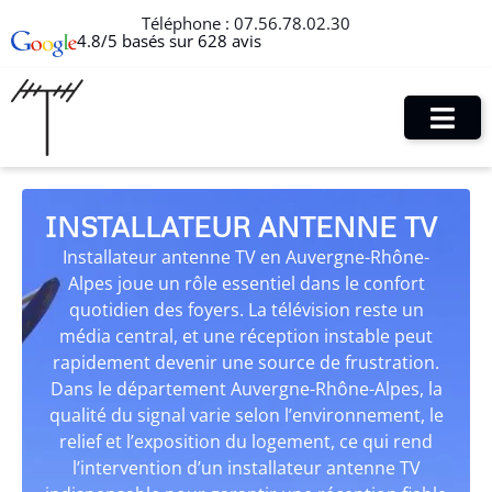
Téléphone :
07.56.78.02.30
4.8/5 basés sur 628 avis
INSTALLATEUR ANTENNE TV
Installateur antenne TV en Auvergne-Rhône-
Alpes joue un rôle essentiel dans le confort
quotidien des foyers. La télévision reste un
média central, et une réception instable peut
rapidement devenir une source de frustration.
Dans le département Auvergne-Rhône-Alpes, la
qualité du signal varie selon l’environnement, le
relief et l’exposition du logement, ce qui rend
l’intervention d’un installateur antenne TV