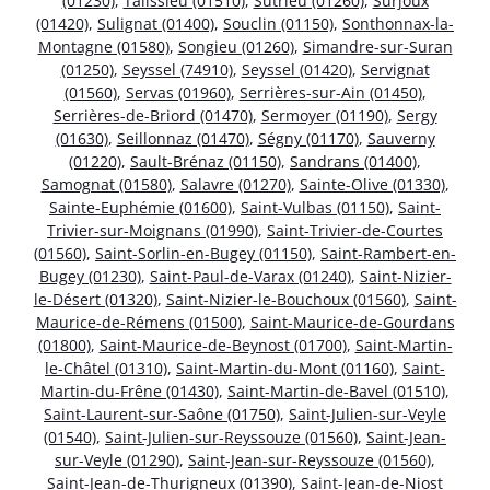
(01230)
,
Talissieu (01510)
,
Sutrieu (01260)
,
Surjoux
(01420)
,
Sulignat (01400)
,
Souclin (01150)
,
Sonthonnax-la-
Montagne (01580)
,
Songieu (01260)
,
Simandre-sur-Suran
(01250)
,
Seyssel (74910)
,
Seyssel (01420)
,
Servignat
(01560)
,
Servas (01960)
,
Serrières-sur-Ain (01450)
,
Serrières-de-Briord (01470)
,
Sermoyer (01190)
,
Sergy
(01630)
,
Seillonnaz (01470)
,
Ségny (01170)
,
Sauverny
(01220)
,
Sault-Brénaz (01150)
,
Sandrans (01400)
,
Samognat (01580)
,
Salavre (01270)
,
Sainte-Olive (01330)
,
Sainte-Euphémie (01600)
,
Saint-Vulbas (01150)
,
Saint-
Trivier-sur-Moignans (01990)
,
Saint-Trivier-de-Courtes
(01560)
,
Saint-Sorlin-en-Bugey (01150)
,
Saint-Rambert-en-
Bugey (01230)
,
Saint-Paul-de-Varax (01240)
,
Saint-Nizier-
le-Désert (01320)
,
Saint-Nizier-le-Bouchoux (01560)
,
Saint-
Maurice-de-Rémens (01500)
,
Saint-Maurice-de-Gourdans
(01800)
,
Saint-Maurice-de-Beynost (01700)
,
Saint-Martin-
le-Châtel (01310)
,
Saint-Martin-du-Mont (01160)
,
Saint-
Martin-du-Frêne (01430)
,
Saint-Martin-de-Bavel (01510)
,
Saint-Laurent-sur-Saône (01750)
,
Saint-Julien-sur-Veyle
(01540)
,
Saint-Julien-sur-Reyssouze (01560)
,
Saint-Jean-
sur-Veyle (01290)
,
Saint-Jean-sur-Reyssouze (01560)
,
Saint-Jean-de-Thurigneux (01390)
,
Saint-Jean-de-Niost