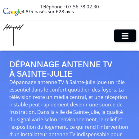
Téléphone :
07.56.78.02.30
4.8/5 basés sur 628 avis
DÉPANNAGE ANTENNE TV
À SAINTE-JULIE
Dépannage antenne TV à Sainte-Julie joue un rôle
essentiel dans le confort quotidien des foyers. La
télévision reste un média central, et une réception
instable peut rapidement devenir une source de
frustration. Dans la ville de Sainte-Julie, la qualité
du signal varie selon l’environnement, le relief et
l’exposition du logement, ce qui rend l’intervention
d’un installateur antenne TV indispensable pour