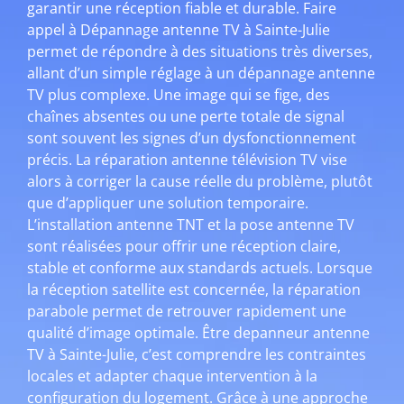
garantir une réception fiable et durable. Faire
appel à Dépannage antenne TV à Sainte-Julie
permet de répondre à des situations très diverses,
allant d’un simple réglage à un dépannage antenne
TV plus complexe. Une image qui se fige, des
chaînes absentes ou une perte totale de signal
sont souvent les signes d’un dysfonctionnement
précis. La réparation antenne télévision TV vise
alors à corriger la cause réelle du problème, plutôt
que d’appliquer une solution temporaire.
L’installation antenne TNT et la pose antenne TV
sont réalisées pour offrir une réception claire,
stable et conforme aux standards actuels. Lorsque
la réception satellite est concernée, la réparation
parabole permet de retrouver rapidement une
qualité d’image optimale. Être depanneur antenne
TV à Sainte-Julie, c’est comprendre les contraintes
locales et adapter chaque intervention à la
configuration du logement. Grâce à une approche