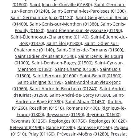
(01800)
,
Saint-Jean-de-Gonville (01630)
,
Saint-Germain-
sur-Renon (01240)
,
Saint-Germain-les-Paroisses (01300)
,
Saint-Germain-de-Joux (01130)
,
Saint-Georges-sur-Renon
(01400)
,
Saint-Genis-sur-Menthon (01380)
,
Saint-Genis-
Pouilly (01630)
,
Saint-Étienne-sur-Reyssouze (01190)
,
Saint-Étienne-sur-Chalaronne (01140)
,
Saint-Étienne-du-
Bois (01370)
,
Saint-Éloi (01800)
,
Saint-Didier-sur-
Chalaronne (01140)
,
Saint-Didier-de-Formans (01600)
,
Saint-Didier-d’Aussiat (01340)
,
Saint-Denis-lès-Bourg
(01000)
,
Saint-Denis-en-Bugey (01500)
,
Saint-Cyr-sur-
Menthon (01380)
,
Saint-Champ (01300)
,
Saint-Bois
(01300)
,
Saint-Bernard (01600)
,
Saint-Benoît (01300)
,
Saint-Bénigne (01190)
,
Saint-André-sur-Vieux-Jonc
(01960)
,
Saint-André-le-Bouchoux (01240)
,
Saint-André-
d’Huiriat (01290)
,
Saint-André-de-Corcy (01390)
,
Saint-
André-de-Bâgé (01380)
,
Saint-Alban (01450)
,
Ruffieu
(01260)
,
Rossillon (01510)
,
Romans (01400)
,
Rignieux-le-
Franc (01800)
,
Reyssouze (01190)
,
Reyrieux (01600)
,
Revonnas (01250)
,
Replonges (01750)
,
Replonges (01620)
,
Relevant (01990)
,
Rancé (01390)
,
Ramasse (01250)
,
Pugieu
(01510)
,
Priay (01160)
,
Prévessin-Moëns (01280)
,
Pressiat