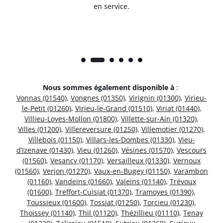
en service.
Nous sommes également disponible à
:
Vonnas (01540)
,
Vongnes (01350)
,
Virignin (01300)
,
Virieu-
le-Petit (01260)
,
Virieu-le-Grand (01510)
,
Viriat (01440)
,
Villieu-Loyes-Mollon (01800)
,
Villette-sur-Ain (01320)
,
Villes (01200)
,
Villereversure (01250)
,
Villemotier (01270)
,
Villebois (01150)
,
Villars-les-Dombes (01330)
,
Vieu-
d’Izenave (01430)
,
Vieu (01260)
,
Vésines (01570)
,
Vescours
(01560)
,
Vesancy (01170)
,
Versailleux (01330)
,
Vernoux
(01560)
,
Verjon (01270)
,
Vaux-en-Bugey (01150)
,
Varambon
(01160)
,
Vandeins (01660)
,
Valeins (01140)
,
Trévoux
(01600)
,
Treffort-Cuisiat (01370)
,
Tramoyes (01390)
,
Toussieux (01600)
,
Tossiat (01250)
,
Torcieu (01230)
,
Thoissey (01140)
,
Thil (01120)
,
Thézillieu (01110)
,
Tenay