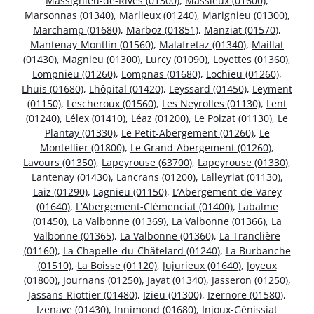
Massignieu-de-Rives (01300)
,
Massieux (01600)
,
Marsonnas (01340)
,
Marlieux (01240)
,
Marignieu (01300)
,
Marchamp (01680)
,
Marboz (01851)
,
Manziat (01570)
,
Mantenay-Montlin (01560)
,
Malafretaz (01340)
,
Maillat
(01430)
,
Magnieu (01300)
,
Lurcy (01090)
,
Loyettes (01360)
,
Lompnieu (01260)
,
Lompnas (01680)
,
Lochieu (01260)
,
Lhuis (01680)
,
Lhôpital (01420)
,
Leyssard (01450)
,
Leyment
(01150)
,
Lescheroux (01560)
,
Les Neyrolles (01130)
,
Lent
(01240)
,
Lélex (01410)
,
Léaz (01200)
,
Le Poizat (01130)
,
Le
Plantay (01330)
,
Le Petit-Abergement (01260)
,
Le
Montellier (01800)
,
Le Grand-Abergement (01260)
,
Lavours (01350)
,
Lapeyrouse (63700)
,
Lapeyrouse (01330)
,
Lantenay (01430)
,
Lancrans (01200)
,
Lalleyriat (01130)
,
Laiz (01290)
,
Lagnieu (01150)
,
L’Abergement-de-Varey
(01640)
,
L’Abergement-Clémenciat (01400)
,
Labalme
(01450)
,
La Valbonne (01369)
,
La Valbonne (01366)
,
La
Valbonne (01365)
,
La Valbonne (01360)
,
La Tranclière
(01160)
,
La Chapelle-du-Châtelard (01240)
,
La Burbanche
(01510)
,
La Boisse (01120)
,
Jujurieux (01640)
,
Joyeux
(01800)
,
Journans (01250)
,
Jayat (01340)
,
Jasseron (01250)
,
Jassans-Riottier (01480)
,
Izieu (01300)
,
Izernore (01580)
,
Izenave (01430)
,
Innimond (01680)
,
Injoux-Génissiat