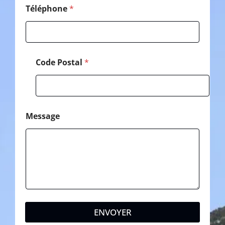
t
Téléphone
*
a
l
N
o
m
Code Postal
*
Message
ENVOYER