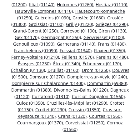
(01200)
,
Illiat (01140)
,
Hotonnes (01260)
,
Hostiaz (01110)
,
Hauteville-Lompnes (01110)
,
Hautecourt-Romanèche
(01250)
,
Guéreins (01090)
,
Groslée (01680)
,
Groslée
(01300)
,
Groissiat (01100)
,
Grilly (01220)
,
Grièges (01290)
,
Grand-Corent (01250)
,
Gorrevod (01190)
,
Giron (01130)
,
Gex (01170)
,
Germagnat (01250)
,
Géovreisset (01100)
,
Genouilleux (01090)
,
Garnerans (01140)
,
Frans (01480)
,
Francheleins (01090)
,
Foissiat (01340)
,
Flaxieu (01350)
,
Ferney-Voltaire (01210)
,
Feillens (01570)
,
Fareins (01480)
,
Évosges (01230)
,
Étrez (01340)
,
Échenevex (01170)
,
Échallon (01130)
,
Druillat (01160)
,
Drom (01250)
,
Douvres
(01500)
,
Domsure (01270)
,
Dompierre-sur-Veyle (01240)
,
Dompierre-sur-Chalaronne (01400)
,
Dommartin (69380)
,
Dommartin (01380)
,
Divonne-les-Bains (01220)
,
Dagneux
(01120)
,
Curtafond (01310)
,
Curciat-Dongalon (01560)
,
Culoz (01350)
,
Cruzilles-lès-Mépillat (01290)
,
Crottet
(01750)
,
Crottet (01290)
,
Cressin (01350)
,
Cras-sur-
Reyssouze (01340)
,
Crans (01320)
,
Courtes (01560)
,
Courmangoux (01370)
,
Corveissiat (01250)
,
Cormoz
(01560)