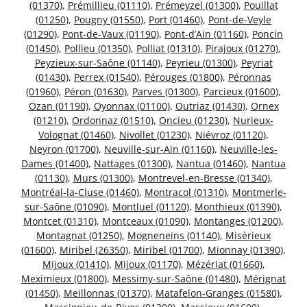
(01370)
,
Prémillieu (01110)
,
Prémeyzel (01300)
,
Pouillat
(01250)
,
Pougny (01550)
,
Port (01460)
,
Pont-de-Veyle
(01290)
,
Pont-de-Vaux (01190)
,
Pont-d’Ain (01160)
,
Poncin
(01450)
,
Pollieu (01350)
,
Polliat (01310)
,
Pirajoux (01270)
,
Peyzieux-sur-Saône (01140)
,
Peyrieu (01300)
,
Peyriat
(01430)
,
Perrex (01540)
,
Pérouges (01800)
,
Péronnas
(01960)
,
Péron (01630)
,
Parves (01300)
,
Parcieux (01600)
,
Ozan (01190)
,
Oyonnax (01100)
,
Outriaz (01430)
,
Ornex
(01210)
,
Ordonnaz (01510)
,
Oncieu (01230)
,
Nurieux-
Volognat (01460)
,
Nivollet (01230)
,
Niévroz (01120)
,
Neyron (01700)
,
Neuville-sur-Ain (01160)
,
Neuville-les-
Dames (01400)
,
Nattages (01300)
,
Nantua (01460)
,
Nantua
(01130)
,
Murs (01300)
,
Montrevel-en-Bresse (01340)
,
Montréal-la-Cluse (01460)
,
Montracol (01310)
,
Montmerle-
sur-Saône (01090)
,
Montluel (01120)
,
Monthieux (01390)
,
Montcet (01310)
,
Montceaux (01090)
,
Montanges (01200)
,
Montagnat (01250)
,
Mogneneins (01140)
,
Misérieux
(01600)
,
Miribel (26350)
,
Miribel (01700)
,
Mionnay (01390)
,
Mijoux (01410)
,
Mijoux (01170)
,
Mézériat (01660)
,
Meximieux (01800)
,
Messimy-sur-Saône (01480)
,
Mérignat
(01450)
,
Meillonnas (01370)
,
Matafelon-Granges (01580)
,