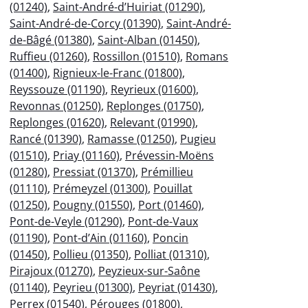
(01240)
,
Saint-André-d’Huiriat (01290)
,
Saint-André-de-Corcy (01390)
,
Saint-André-
de-Bâgé (01380)
,
Saint-Alban (01450)
,
Ruffieu (01260)
,
Rossillon (01510)
,
Romans
(01400)
,
Rignieux-le-Franc (01800)
,
Reyssouze (01190)
,
Reyrieux (01600)
,
Revonnas (01250)
,
Replonges (01750)
,
Replonges (01620)
,
Relevant (01990)
,
Rancé (01390)
,
Ramasse (01250)
,
Pugieu
(01510)
,
Priay (01160)
,
Prévessin-Moëns
(01280)
,
Pressiat (01370)
,
Prémillieu
(01110)
,
Prémeyzel (01300)
,
Pouillat
(01250)
,
Pougny (01550)
,
Port (01460)
,
Pont-de-Veyle (01290)
,
Pont-de-Vaux
(01190)
,
Pont-d’Ain (01160)
,
Poncin
(01450)
,
Pollieu (01350)
,
Polliat (01310)
,
Pirajoux (01270)
,
Peyzieux-sur-Saône
(01140)
,
Peyrieu (01300)
,
Peyriat (01430)
,
Perrex (01540)
,
Pérouges (01800)
,