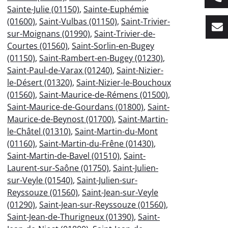
Sainte-Julie (01150)
,
Sainte-Euphémie
(01600)
,
Saint-Vulbas (01150)
,
Saint-Trivier-
sur-Moignans (01990)
,
Saint-Trivier-de-
Courtes (01560)
,
Saint-Sorlin-en-Bugey
(01150)
,
Saint-Rambert-en-Bugey (01230)
,
Saint-Paul-de-Varax (01240)
,
Saint-Nizier-
le-Désert (01320)
,
Saint-Nizier-le-Bouchoux
(01560)
,
Saint-Maurice-de-Rémens (01500)
,
Saint-Maurice-de-Gourdans (01800)
,
Saint-
Maurice-de-Beynost (01700)
,
Saint-Martin-
le-Châtel (01310)
,
Saint-Martin-du-Mont
(01160)
,
Saint-Martin-du-Frêne (01430)
,
Saint-Martin-de-Bavel (01510)
,
Saint-
Laurent-sur-Saône (01750)
,
Saint-Julien-
sur-Veyle (01540)
,
Saint-Julien-sur-
Reyssouze (01560)
,
Saint-Jean-sur-Veyle
(01290)
,
Saint-Jean-sur-Reyssouze (01560)
,
Saint-Jean-de-Thurigneux (01390)
,
Saint-