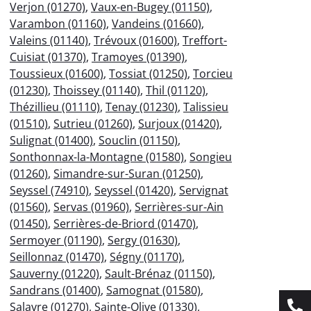
Verjon (01270)
,
Vaux-en-Bugey (01150)
,
Varambon (01160)
,
Vandeins (01660)
,
Valeins (01140)
,
Trévoux (01600)
,
Treffort-
Cuisiat (01370)
,
Tramoyes (01390)
,
Toussieux (01600)
,
Tossiat (01250)
,
Torcieu
(01230)
,
Thoissey (01140)
,
Thil (01120)
,
Thézillieu (01110)
,
Tenay (01230)
,
Talissieu
(01510)
,
Sutrieu (01260)
,
Surjoux (01420)
,
Sulignat (01400)
,
Souclin (01150)
,
Sonthonnax-la-Montagne (01580)
,
Songieu
(01260)
,
Simandre-sur-Suran (01250)
,
Seyssel (74910)
,
Seyssel (01420)
,
Servignat
(01560)
,
Servas (01960)
,
Serrières-sur-Ain
(01450)
,
Serrières-de-Briord (01470)
,
Sermoyer (01190)
,
Sergy (01630)
,
Seillonnaz (01470)
,
Ségny (01170)
,
Sauverny (01220)
,
Sault-Brénaz (01150)
,
Sandrans (01400)
,
Samognat (01580)
,
Salavre (01270)
,
Sainte-Olive (01330)
,