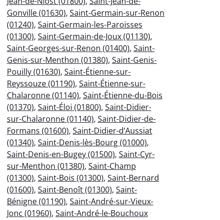
Jean-de-Niost (01800)
,
Saint-Jean-de-
Gonville (01630)
,
Saint-Germain-sur-Renon
(01240)
,
Saint-Germain-les-Paroisses
(01300)
,
Saint-Germain-de-Joux (01130)
,
Saint-Georges-sur-Renon (01400)
,
Saint-
Genis-sur-Menthon (01380)
,
Saint-Genis-
Pouilly (01630)
,
Saint-Étienne-sur-
Reyssouze (01190)
,
Saint-Étienne-sur-
Chalaronne (01140)
,
Saint-Étienne-du-Bois
(01370)
,
Saint-Éloi (01800)
,
Saint-Didier-
sur-Chalaronne (01140)
,
Saint-Didier-de-
Formans (01600)
,
Saint-Didier-d’Aussiat
(01340)
,
Saint-Denis-lès-Bourg (01000)
,
Saint-Denis-en-Bugey (01500)
,
Saint-Cyr-
sur-Menthon (01380)
,
Saint-Champ
(01300)
,
Saint-Bois (01300)
,
Saint-Bernard
(01600)
,
Saint-Benoît (01300)
,
Saint-
Bénigne (01190)
,
Saint-André-sur-Vieux-
Jonc (01960)
,
Saint-André-le-Bouchoux