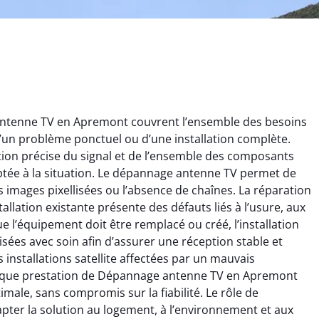
ntenne TV en Apremont couvrent l’ensemble des besoins
se d’un problème ponctuel ou d’une installation complète.
tion précise du signal et de l’ensemble des composants
ptée à la situation. Le dépannage antenne TV permet de
s images pixellisées ou l’absence de chaînes. La réparation
tallation existante présente des défauts liés à l’usure, aux
hieu Chabert
Thomas Giraud
 l’équipement doit être remplacé ou créé, l’installation
sées avec soin afin d’assurer une réception stable et
9 janvier 2026
27 juin 2025
installations satellite affectées par un mauvais
 bon travail sur
Réception TV rétablie
haque prestation de Dépannage antenne TV en Apremont
lation et l’orientation
rapidement après le
imale, sans compromis sur la fiabilité. Le rôle de
antenne. Résultat
dépannage. Signal stable et
apter la solution au logement, à l’environnement et aux
diat et durable.
excellente qualité d’image