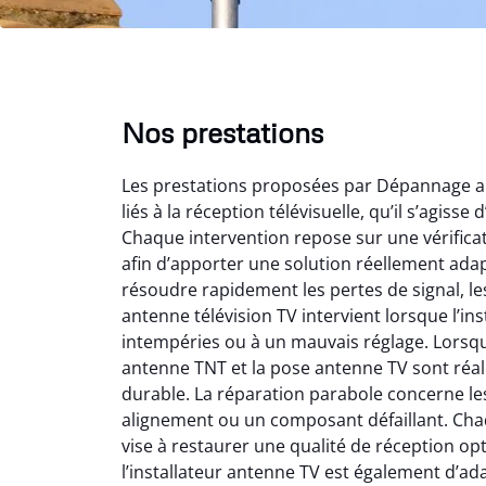
Nos prestations
Les prestations proposées par Dépannage a
liés à la réception télévisuelle, qu’il s’agis
Chaque intervention repose sur une vérifica
afin d’apporter une solution réellement ada
résoudre rapidement les pertes de signal, le
antenne télévision TV intervient lorsque l’ins
Mat
intempéries ou à un mauvais réglage. Lorsque
antenne TNT et la pose antenne TV sont réali
2
durable. La réparation parabole concerne les 
Très
alignement ou un composant défaillant. C
l’instal
vise à restaurer une qualité de réception opt
de l’
l’installateur antenne TV est également d’ad
immé