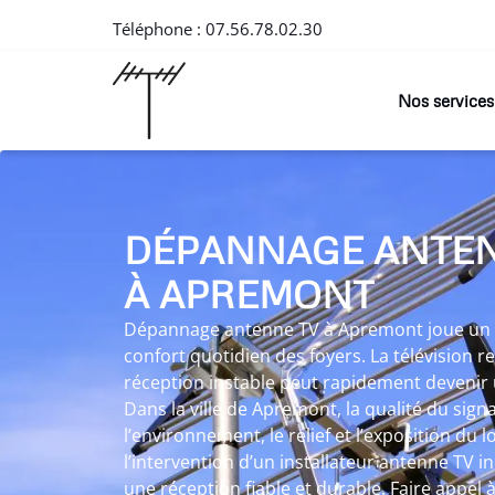
Téléphone :
07.56.78.02.30
Nos services
DÉPANNAGE ANTEN
À APREMONT
Dépannage antenne TV à Apremont joue un rô
confort quotidien des foyers. La télévision r
réception instable peut rapidement devenir 
Dans la ville de Apremont, la qualité du signa
l’environnement, le relief et l’exposition du 
l’intervention d’un installateur antenne TV 
une réception fiable et durable. Faire appe