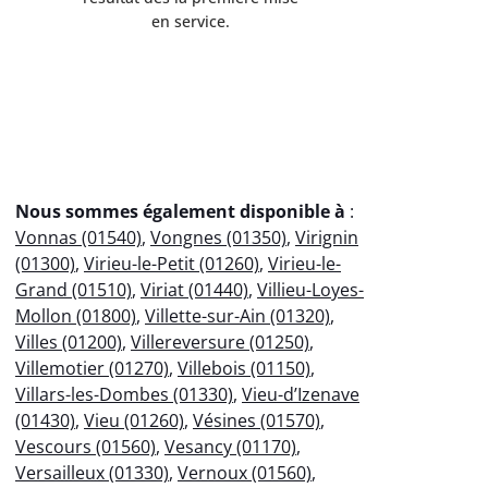
en service.
fonc
Nous sommes également disponible à
:
Vonnas (01540)
,
Vongnes (01350)
,
Virignin
(01300)
,
Virieu-le-Petit (01260)
,
Virieu-le-
Grand (01510)
,
Viriat (01440)
,
Villieu-Loyes-
Mollon (01800)
,
Villette-sur-Ain (01320)
,
Villes (01200)
,
Villereversure (01250)
,
Villemotier (01270)
,
Villebois (01150)
,
Villars-les-Dombes (01330)
,
Vieu-d’Izenave
(01430)
,
Vieu (01260)
,
Vésines (01570)
,
Vescours (01560)
,
Vesancy (01170)
,
Versailleux (01330)
,
Vernoux (01560)
,