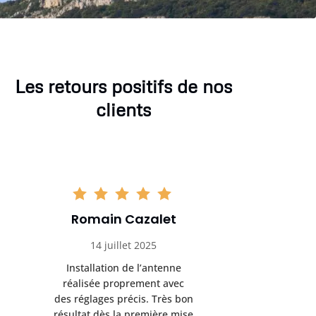
Les retours positifs de nos
clients
Romain Cazalet
Kévi
14 juillet 2025
3 sep
Installation de l’antenne
Problèm
réalisée proprement avec
résolu en 
des réglages précis. Très bon
Intervent
résultat dès la première mise
explicatio