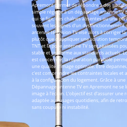
Apremont permet de répondre à des situation
simple réglage à un dépannage antenne TV 
qui se fige, des chaînes absentes ou une pert
souvent les signes d’un dysfonctionnement p
antenne télévision TV vise alors à corriger l
plutôt que d’appliquer une solution temporai
TNT et la pose antenne TV sont réalisées pour
stable et conforme aux standards actuels. Lo
est concernée, la réparation parabole perm
une qualité d’image optimale. Être depanne
c’est comprendre les contraintes locales et
à la configuration du logement. Grâce à une
Dépannage antenne TV en Apremont ne se li
image à l’écran. L’objectif est d’assurer une 
adaptée aux usages quotidiens, afin de retro
sans coupure ni instabilité.