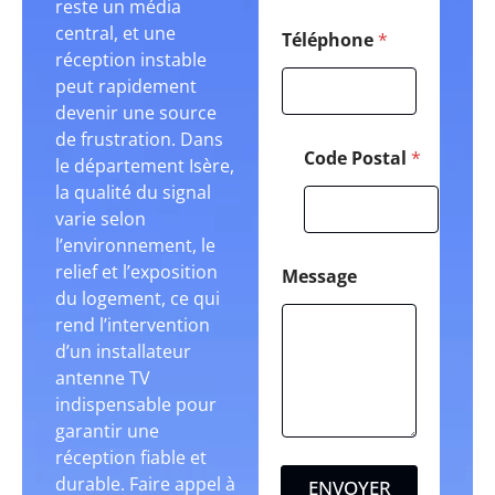
reste un média
central, et une
Téléphone
*
réception instable
peut rapidement
devenir une source
de frustration. Dans
Code Postal
*
le département Isère,
la qualité du signal
varie selon
l’environnement, le
relief et l’exposition
Message
du logement, ce qui
rend l’intervention
d’un installateur
antenne TV
indispensable pour
garantir une
réception fiable et
durable. Faire appel à
ENVOYER