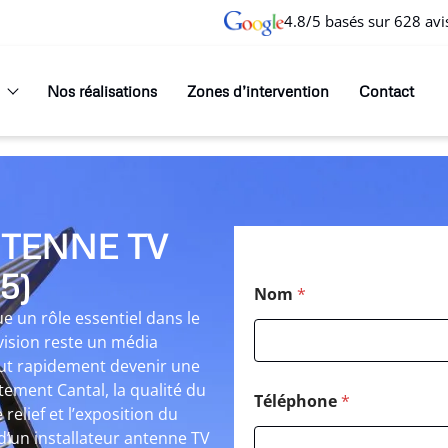
4.8/5 basés sur 628 avi
Nos réalisations
Zones d’intervention
Contact
TENNE TV
5)
Nom
*
 un rôle essentiel dans le
évision reste un média
peut rapidement devenir une
tement Cantal, la qualité du
Téléphone
*
 relief et l’exposition du
 d’un installateur antenne TV