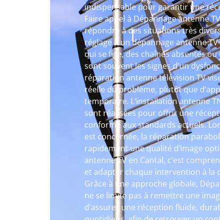
indispensable pour garantir une réce
Faire appel à Dépannage antenne TV
répondre à des situations très divers
réglage à un dépannage antenne TV
qui se fige, des chaînes absentes ou 
sont souvent les signes d’un dysfon
réparation antenne télévision TV vise
réelle du problème, plutôt que d’app
temporaire. L’installation antenne T
sont réalisées pour offrir une récepti
conforme aux standards actuels. Lors
est concernée, la réparation parabo
rapidement une qualité d’image opt
antenne TV en Cantal, c’est comprend
et adapter chaque intervention à la
Grâce à une approche globale, Dépa
ne se limite pas à remettre une image 
d’assurer une réception fluide, dura
quotidiens, afin de retrouver un con