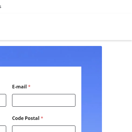
s
N
E-mail
*
o
m
*
P
o
s
Code Postal
*
t
a