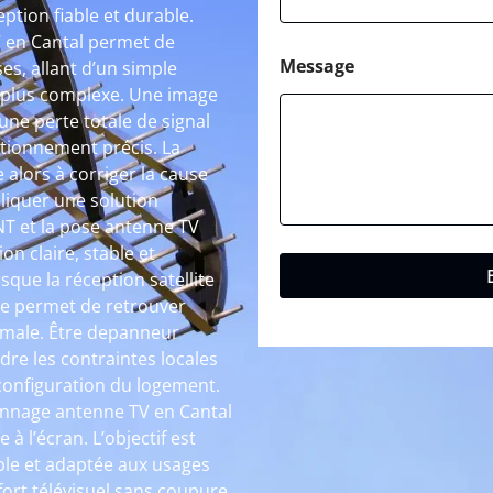
ption fiable et durable.
 en Cantal permet de
Message
es, allant d’un simple
 plus complexe. Une image
une perte totale de signal
ctionnement précis. La
 alors à corriger la cause
liquer une solution
NT et la pose antenne TV
on claire, stable et
que la réception satellite
le permet de retrouver
imale. Être depanneur
re les contraintes locales
 configuration du logement.
nnage antenne TV en Cantal
à l’écran. L’objectif est
ble et adaptée aux usages
fort télévisuel sans coupure