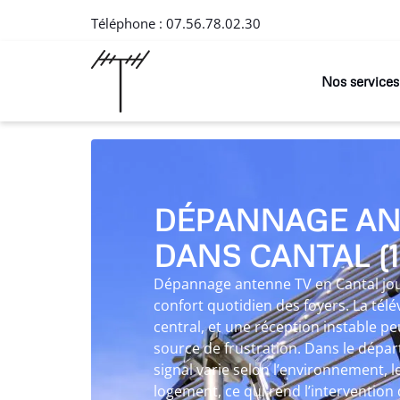
Téléphone :
07.56.78.02.30
Nos services
DÉPANNAGE AN
DANS CANTAL (1
Dépannage antenne TV en Cantal joue
confort quotidien des foyers. La tél
central, et une réception instable 
source de frustration. Dans le dépar
signal varie selon l’environnement, le
logement, ce qui rend l’intervention