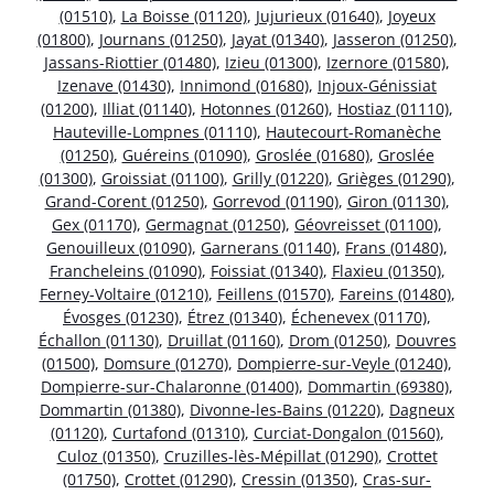
(01510)
,
La Boisse (01120)
,
Jujurieux (01640)
,
Joyeux
(01800)
,
Journans (01250)
,
Jayat (01340)
,
Jasseron (01250)
,
Jassans-Riottier (01480)
,
Izieu (01300)
,
Izernore (01580)
,
Izenave (01430)
,
Innimond (01680)
,
Injoux-Génissiat
(01200)
,
Illiat (01140)
,
Hotonnes (01260)
,
Hostiaz (01110)
,
Hauteville-Lompnes (01110)
,
Hautecourt-Romanèche
(01250)
,
Guéreins (01090)
,
Groslée (01680)
,
Groslée
(01300)
,
Groissiat (01100)
,
Grilly (01220)
,
Grièges (01290)
,
Grand-Corent (01250)
,
Gorrevod (01190)
,
Giron (01130)
,
Gex (01170)
,
Germagnat (01250)
,
Géovreisset (01100)
,
Genouilleux (01090)
,
Garnerans (01140)
,
Frans (01480)
,
Francheleins (01090)
,
Foissiat (01340)
,
Flaxieu (01350)
,
Ferney-Voltaire (01210)
,
Feillens (01570)
,
Fareins (01480)
,
Évosges (01230)
,
Étrez (01340)
,
Échenevex (01170)
,
Échallon (01130)
,
Druillat (01160)
,
Drom (01250)
,
Douvres
(01500)
,
Domsure (01270)
,
Dompierre-sur-Veyle (01240)
,
Dompierre-sur-Chalaronne (01400)
,
Dommartin (69380)
,
Dommartin (01380)
,
Divonne-les-Bains (01220)
,
Dagneux
(01120)
,
Curtafond (01310)
,
Curciat-Dongalon (01560)
,
Culoz (01350)
,
Cruzilles-lès-Mépillat (01290)
,
Crottet
(01750)
,
Crottet (01290)
,
Cressin (01350)
,
Cras-sur-