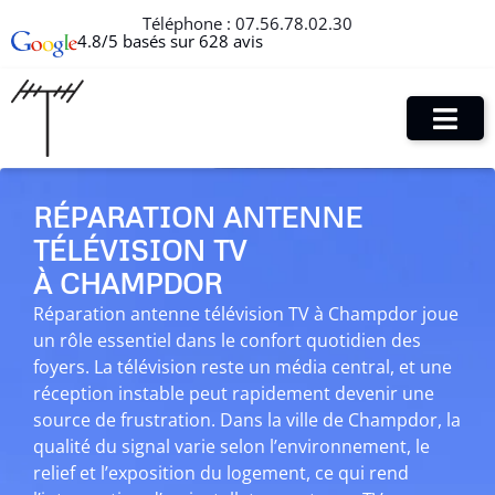
Téléphone :
07.56.78.02.30
4.8/5 basés sur 628 avis
RÉPARATION ANTENNE
TÉLÉVISION TV
À CHAMPDOR
Réparation antenne télévision TV à Champdor joue
un rôle essentiel dans le confort quotidien des
foyers. La télévision reste un média central, et une
réception instable peut rapidement devenir une
source de frustration. Dans la ville de Champdor, la
qualité du signal varie selon l’environnement, le
relief et l’exposition du logement, ce qui rend