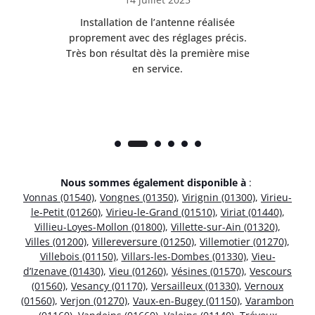
nt
Installation de l’antenne réalisée
Pr
 et
proprement avec des réglages précis.
se
is
Très bon résultat dès la première mise
en service.
Nous sommes également disponible à
:
Vonnas (01540)
,
Vongnes (01350)
,
Virignin (01300)
,
Virieu-
le-Petit (01260)
,
Virieu-le-Grand (01510)
,
Viriat (01440)
,
Villieu-Loyes-Mollon (01800)
,
Villette-sur-Ain (01320)
,
Villes (01200)
,
Villereversure (01250)
,
Villemotier (01270)
,
Villebois (01150)
,
Villars-les-Dombes (01330)
,
Vieu-
d’Izenave (01430)
,
Vieu (01260)
,
Vésines (01570)
,
Vescours
(01560)
,
Vesancy (01170)
,
Versailleux (01330)
,
Vernoux
(01560)
,
Verjon (01270)
,
Vaux-en-Bugey (01150)
,
Varambon