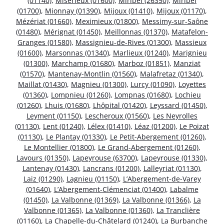
(01140)
,
Misérieux (01600)
,
Miribel (26350)
,
Miribel
(01700)
,
Mionnay (01390)
,
Mijoux (01410)
,
Mijoux (01170)
,
Mézériat (01660)
,
Meximieux (01800)
,
Messimy-sur-Saône
(01480)
,
Mérignat (01450)
,
Meillonnas (01370)
,
Matafelon-
Granges (01580)
,
Massignieu-de-Rives (01300)
,
Massieux
(01600)
,
Marsonnas (01340)
,
Marlieux (01240)
,
Marignieu
(01300)
,
Marchamp (01680)
,
Marboz (01851)
,
Manziat
(01570)
,
Mantenay-Montlin (01560)
,
Malafretaz (01340)
,
Maillat (01430)
,
Magnieu (01300)
,
Lurcy (01090)
,
Loyettes
(01360)
,
Lompnieu (01260)
,
Lompnas (01680)
,
Lochieu
(01260)
,
Lhuis (01680)
,
Lhôpital (01420)
,
Leyssard (01450)
,
Leyment (01150)
,
Lescheroux (01560)
,
Les Neyrolles
(01130)
,
Lent (01240)
,
Lélex (01410)
,
Léaz (01200)
,
Le Poizat
(01130)
,
Le Plantay (01330)
,
Le Petit-Abergement (01260)
,
Le Montellier (01800)
,
Le Grand-Abergement (01260)
,
Lavours (01350)
,
Lapeyrouse (63700)
,
Lapeyrouse (01330)
,
Lantenay (01430)
,
Lancrans (01200)
,
Lalleyriat (01130)
,
Laiz (01290)
,
Lagnieu (01150)
,
L’Abergement-de-Varey
(01640)
,
L’Abergement-Clémenciat (01400)
,
Labalme
(01450)
,
La Valbonne (01369)
,
La Valbonne (01366)
,
La
Valbonne (01365)
,
La Valbonne (01360)
,
La Tranclière
(01160)
,
La Chapelle-du-Châtelard (01240)
,
La Burbanche