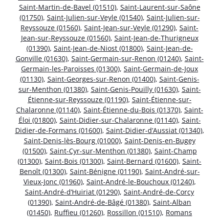
Saint-Martin-de-Bavel (01510)
,
Saint-Laurent-sur-Saône
(01750)
,
Saint-Julien-sur-Veyle (01540)
,
Saint-Julien-sur-
Reyssouze (01560)
,
Saint-Jean-sur-Veyle (01290)
,
Saint-
Jean-sur-Reyssouze (01560)
,
Saint-Jean-de-Thurigneux
(01390)
,
Saint-Jean-de-Niost (01800)
,
Saint-Jean-de-
Gonville (01630)
,
Saint-Germain-sur-Renon (01240)
,
Saint-
Germain-les-Paroisses (01300)
,
Saint-Germain-de-Joux
(01130)
,
Saint-Georges-sur-Renon (01400)
,
Saint-Genis-
sur-Menthon (01380)
,
Saint-Genis-Pouilly (01630)
,
Saint-
Étienne-sur-Reyssouze (01190)
,
Saint-Étienne-sur-
Chalaronne (01140)
,
Saint-Étienne-du-Bois (01370)
,
Saint-
Éloi (01800)
,
Saint-Didier-sur-Chalaronne (01140)
,
Saint-
Didier-de-Formans (01600)
,
Saint-Didier-d’Aussiat (01340)
,
Saint-Denis-lès-Bourg (01000)
,
Saint-Denis-en-Bugey
(01500)
,
Saint-Cyr-sur-Menthon (01380)
,
Saint-Champ
(01300)
,
Saint-Bois (01300)
,
Saint-Bernard (01600)
,
Saint-
Benoît (01300)
,
Saint-Bénigne (01190)
,
Saint-André-sur-
Vieux-Jonc (01960)
,
Saint-André-le-Bouchoux (01240)
,
Saint-André-d’Huiriat (01290)
,
Saint-André-de-Corcy
(01390)
,
Saint-André-de-Bâgé (01380)
,
Saint-Alban
(01450)
,
Ruffieu (01260)
,
Rossillon (01510)
,
Romans