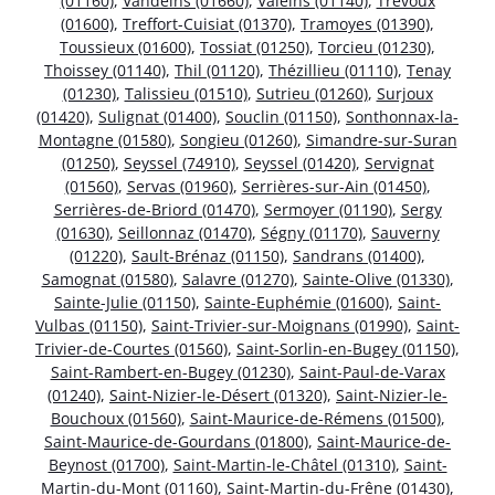
(01160)
,
Vandeins (01660)
,
Valeins (01140)
,
Trévoux
(01600)
,
Treffort-Cuisiat (01370)
,
Tramoyes (01390)
,
Toussieux (01600)
,
Tossiat (01250)
,
Torcieu (01230)
,
Thoissey (01140)
,
Thil (01120)
,
Thézillieu (01110)
,
Tenay
(01230)
,
Talissieu (01510)
,
Sutrieu (01260)
,
Surjoux
(01420)
,
Sulignat (01400)
,
Souclin (01150)
,
Sonthonnax-la-
Montagne (01580)
,
Songieu (01260)
,
Simandre-sur-Suran
(01250)
,
Seyssel (74910)
,
Seyssel (01420)
,
Servignat
(01560)
,
Servas (01960)
,
Serrières-sur-Ain (01450)
,
Serrières-de-Briord (01470)
,
Sermoyer (01190)
,
Sergy
(01630)
,
Seillonnaz (01470)
,
Ségny (01170)
,
Sauverny
(01220)
,
Sault-Brénaz (01150)
,
Sandrans (01400)
,
Samognat (01580)
,
Salavre (01270)
,
Sainte-Olive (01330)
,
Sainte-Julie (01150)
,
Sainte-Euphémie (01600)
,
Saint-
Vulbas (01150)
,
Saint-Trivier-sur-Moignans (01990)
,
Saint-
Trivier-de-Courtes (01560)
,
Saint-Sorlin-en-Bugey (01150)
,
Saint-Rambert-en-Bugey (01230)
,
Saint-Paul-de-Varax
(01240)
,
Saint-Nizier-le-Désert (01320)
,
Saint-Nizier-le-
Bouchoux (01560)
,
Saint-Maurice-de-Rémens (01500)
,
Saint-Maurice-de-Gourdans (01800)
,
Saint-Maurice-de-
Beynost (01700)
,
Saint-Martin-le-Châtel (01310)
,
Saint-
Martin-du-Mont (01160)
,
Saint-Martin-du-Frêne (01430)
,