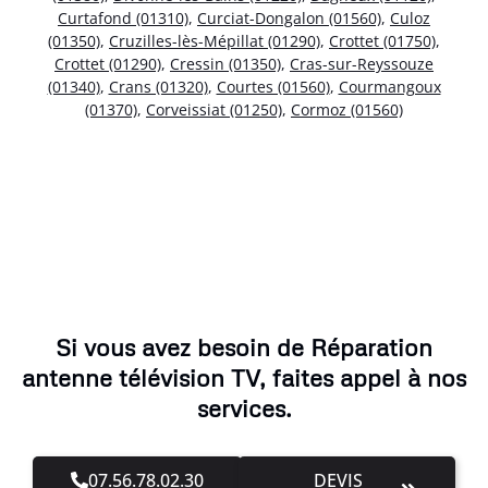
Curtafond (01310)
,
Curciat-Dongalon (01560)
,
Culoz
(01350)
,
Cruzilles-lès-Mépillat (01290)
,
Crottet (01750)
,
Crottet (01290)
,
Cressin (01350)
,
Cras-sur-Reyssouze
(01340)
,
Crans (01320)
,
Courtes (01560)
,
Courmangoux
(01370)
,
Corveissiat (01250)
,
Cormoz (01560)
Si vous avez besoin de Réparation
antenne télévision TV, faites appel à nos
services.
07.56.78.02.30
DEVIS