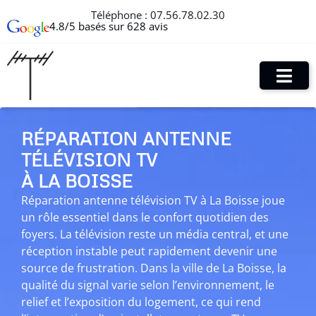
Téléphone :
07.56.78.02.30
4.8/5 basés sur 628 avis
RÉPARATION ANTENNE
TÉLÉVISION TV
À LA BOISSE
Réparation antenne télévision TV à La Boisse joue
un rôle essentiel dans le confort quotidien des
foyers. La télévision reste un média central, et une
réception instable peut rapidement devenir une
source de frustration. Dans la ville de La Boisse, la
qualité du signal varie selon l’environnement, le
relief et l’exposition du logement, ce qui rend