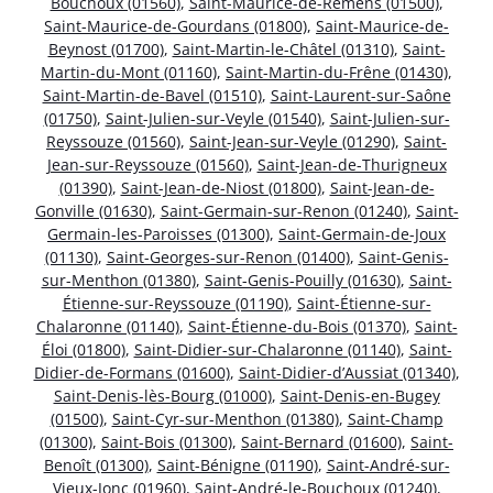
Bouchoux (01560)
,
Saint-Maurice-de-Rémens (01500)
,
Saint-Maurice-de-Gourdans (01800)
,
Saint-Maurice-de-
Beynost (01700)
,
Saint-Martin-le-Châtel (01310)
,
Saint-
Martin-du-Mont (01160)
,
Saint-Martin-du-Frêne (01430)
,
Saint-Martin-de-Bavel (01510)
,
Saint-Laurent-sur-Saône
(01750)
,
Saint-Julien-sur-Veyle (01540)
,
Saint-Julien-sur-
Reyssouze (01560)
,
Saint-Jean-sur-Veyle (01290)
,
Saint-
Jean-sur-Reyssouze (01560)
,
Saint-Jean-de-Thurigneux
(01390)
,
Saint-Jean-de-Niost (01800)
,
Saint-Jean-de-
Gonville (01630)
,
Saint-Germain-sur-Renon (01240)
,
Saint-
Germain-les-Paroisses (01300)
,
Saint-Germain-de-Joux
(01130)
,
Saint-Georges-sur-Renon (01400)
,
Saint-Genis-
sur-Menthon (01380)
,
Saint-Genis-Pouilly (01630)
,
Saint-
Étienne-sur-Reyssouze (01190)
,
Saint-Étienne-sur-
Chalaronne (01140)
,
Saint-Étienne-du-Bois (01370)
,
Saint-
Éloi (01800)
,
Saint-Didier-sur-Chalaronne (01140)
,
Saint-
Didier-de-Formans (01600)
,
Saint-Didier-d’Aussiat (01340)
,
Saint-Denis-lès-Bourg (01000)
,
Saint-Denis-en-Bugey
(01500)
,
Saint-Cyr-sur-Menthon (01380)
,
Saint-Champ
(01300)
,
Saint-Bois (01300)
,
Saint-Bernard (01600)
,
Saint-
Benoît (01300)
,
Saint-Bénigne (01190)
,
Saint-André-sur-
Vieux-Jonc (01960)
,
Saint-André-le-Bouchoux (01240)
,