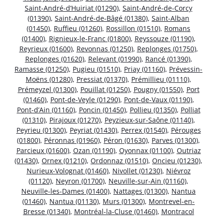
Saint-André-d’Huiriat (01290)
,
Saint-André-de-Corcy
(01390)
,
Saint-André-de-Bâgé (01380)
,
Saint-Alban
(01450)
,
Ruffieu (01260)
,
Rossillon (01510)
,
Romans
(01400)
,
Rignieux-le-Franc (01800)
,
Reyssouze (01190)
,
Reyrieux (01600)
,
Revonnas (01250)
,
Replonges (01750)
,
Replonges (01620)
,
Relevant (01990)
,
Rancé (01390)
,
Ramasse (01250)
,
Pugieu (01510)
,
Priay (01160)
,
Prévessin-
Moëns (01280)
,
Pressiat (01370)
,
Prémillieu (01110)
,
Prémeyzel (01300)
,
Pouillat (01250)
,
Pougny (01550)
,
Port
(01460)
,
Pont-de-Veyle (01290)
,
Pont-de-Vaux (01190)
,
Pont-d’Ain (01160)
,
Poncin (01450)
,
Pollieu (01350)
,
Polliat
(01310)
,
Pirajoux (01270)
,
Peyzieux-sur-Saône (01140)
,
Peyrieu (01300)
,
Peyriat (01430)
,
Perrex (01540)
,
Pérouges
(01800)
,
Péronnas (01960)
,
Péron (01630)
,
Parves (01300)
,
Parcieux (01600)
,
Ozan (01190)
,
Oyonnax (01100)
,
Outriaz
(01430)
,
Ornex (01210)
,
Ordonnaz (01510)
,
Oncieu (01230)
,
Nurieux-Volognat (01460)
,
Nivollet (01230)
,
Niévroz
(01120)
,
Neyron (01700)
,
Neuville-sur-Ain (01160)
,
Neuville-les-Dames (01400)
,
Nattages (01300)
,
Nantua
(01460)
,
Nantua (01130)
,
Murs (01300)
,
Montrevel-en-
Bresse (01340)
,
Montréal-la-Cluse (01460)
,
Montracol