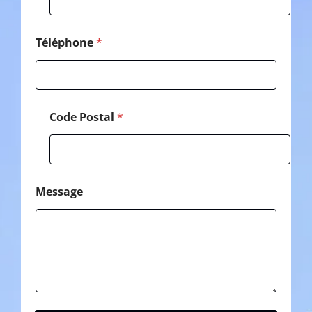
e
C
o
d
Téléphone
*
e
Code Postal
*
Message