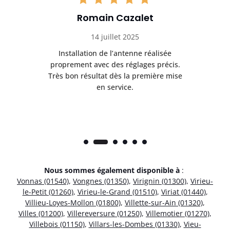
Romain Cazalet
14 juillet 2025
nt
Installation de l’antenne réalisée
Pr
 et
proprement avec des réglages précis.
se
is
Très bon résultat dès la première mise
en service.
Nous sommes également disponible à
:
Vonnas (01540)
,
Vongnes (01350)
,
Virignin (01300)
,
Virieu-
le-Petit (01260)
,
Virieu-le-Grand (01510)
,
Viriat (01440)
,
Villieu-Loyes-Mollon (01800)
,
Villette-sur-Ain (01320)
,
Villes (01200)
,
Villereversure (01250)
,
Villemotier (01270)
,
Villebois (01150)
,
Villars-les-Dombes (01330)
,
Vieu-