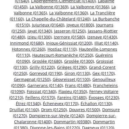
(01640)
,
L’Abergement-Clémenciat (01400)
,
Labalme
(01450)
,
La Valbonne (01369)
,
La Valbonne (01366)
,
La
Valbonne (01365)
,
La Valbonne (01360)
,
La Tranclière
(01160)
,
La Chapelle-du-Châtelard (01240)
,
La Burbanche
(01510)
,
Jujurieux (01640)
,
Joyeux (01800)
,
Journans
(01250)
,
Jayat (01340)
,
Jasseron (01250)
,
Jassans-Riottier
(01480)
,
Izieu (01300)
,
Izernore (01580)
,
Izenave (01430)
,
Innimond (01680)
,
Injoux-Génissiat (01200)
,
Illiat (01140)
,
Hotonnes (01260)
,
Hostiaz (01110)
,
Hauteville-Lompnes
(01110)
,
Hautecourt-Romanèche (01250)
,
Guéreins
(01090)
,
Groslée (01680)
,
Groslée (01300)
,
Groissiat
(01100)
,
Grilly (01220)
,
Grièges (01290)
,
Grand-Corent
(01250)
,
Gorrevod (01190)
,
Giron (01130)
,
Gex (01170)
,
Germagnat (01250)
,
Géovreisset (01100)
,
Genouilleux
(01090)
,
Garnerans (01140)
,
Frans (01480)
,
Francheleins
(01090)
,
Foissiat (01340)
,
Flaxieu (01350)
,
Ferney-Voltaire
(01210)
,
Feillens (01570)
,
Fareins (01480)
,
Évosges (01230)
,
Étrez (01340)
,
Échenevex (01170)
,
Échallon (01130)
,
Druillat (01160)
,
Drom (01250)
,
Douvres (01500)
,
Domsure
(01270)
,
Dompierre-sur-Veyle (01240)
,
Dompierre-sur-
Chalaronne (01400)
,
Dommartin (69380)
,
Dommartin
(01380)
,
Divonne-les-Bains (01220)
,
Dagneux (01120)
,