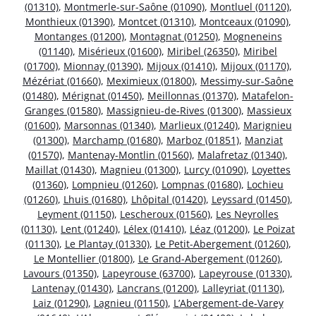
(01310)
,
Montmerle-sur-Saône (01090)
,
Montluel (01120)
,
Monthieux (01390)
,
Montcet (01310)
,
Montceaux (01090)
,
Montanges (01200)
,
Montagnat (01250)
,
Mogneneins
(01140)
,
Misérieux (01600)
,
Miribel (26350)
,
Miribel
(01700)
,
Mionnay (01390)
,
Mijoux (01410)
,
Mijoux (01170)
,
Mézériat (01660)
,
Meximieux (01800)
,
Messimy-sur-Saône
(01480)
,
Mérignat (01450)
,
Meillonnas (01370)
,
Matafelon-
Granges (01580)
,
Massignieu-de-Rives (01300)
,
Massieux
(01600)
,
Marsonnas (01340)
,
Marlieux (01240)
,
Marignieu
(01300)
,
Marchamp (01680)
,
Marboz (01851)
,
Manziat
(01570)
,
Mantenay-Montlin (01560)
,
Malafretaz (01340)
,
Maillat (01430)
,
Magnieu (01300)
,
Lurcy (01090)
,
Loyettes
(01360)
,
Lompnieu (01260)
,
Lompnas (01680)
,
Lochieu
(01260)
,
Lhuis (01680)
,
Lhôpital (01420)
,
Leyssard (01450)
,
Leyment (01150)
,
Lescheroux (01560)
,
Les Neyrolles
(01130)
,
Lent (01240)
,
Lélex (01410)
,
Léaz (01200)
,
Le Poizat
(01130)
,
Le Plantay (01330)
,
Le Petit-Abergement (01260)
,
Le Montellier (01800)
,
Le Grand-Abergement (01260)
,
Lavours (01350)
,
Lapeyrouse (63700)
,
Lapeyrouse (01330)
,
Lantenay (01430)
,
Lancrans (01200)
,
Lalleyriat (01130)
,
Laiz (01290)
,
Lagnieu (01150)
,
L’Abergement-de-Varey