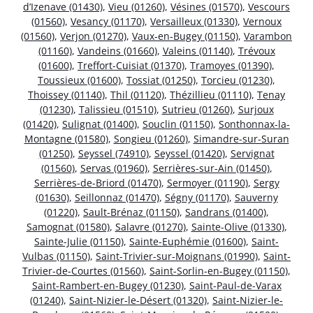
d’Izenave (01430)
,
Vieu (01260)
,
Vésines (01570)
,
Vescours
(01560)
,
Vesancy (01170)
,
Versailleux (01330)
,
Vernoux
(01560)
,
Verjon (01270)
,
Vaux-en-Bugey (01150)
,
Varambon
(01160)
,
Vandeins (01660)
,
Valeins (01140)
,
Trévoux
(01600)
,
Treffort-Cuisiat (01370)
,
Tramoyes (01390)
,
Toussieux (01600)
,
Tossiat (01250)
,
Torcieu (01230)
,
Thoissey (01140)
,
Thil (01120)
,
Thézillieu (01110)
,
Tenay
(01230)
,
Talissieu (01510)
,
Sutrieu (01260)
,
Surjoux
(01420)
,
Sulignat (01400)
,
Souclin (01150)
,
Sonthonnax-la-
Montagne (01580)
,
Songieu (01260)
,
Simandre-sur-Suran
(01250)
,
Seyssel (74910)
,
Seyssel (01420)
,
Servignat
(01560)
,
Servas (01960)
,
Serrières-sur-Ain (01450)
,
Serrières-de-Briord (01470)
,
Sermoyer (01190)
,
Sergy
(01630)
,
Seillonnaz (01470)
,
Ségny (01170)
,
Sauverny
(01220)
,
Sault-Brénaz (01150)
,
Sandrans (01400)
,
Samognat (01580)
,
Salavre (01270)
,
Sainte-Olive (01330)
,
Sainte-Julie (01150)
,
Sainte-Euphémie (01600)
,
Saint-
Vulbas (01150)
,
Saint-Trivier-sur-Moignans (01990)
,
Saint-
Trivier-de-Courtes (01560)
,
Saint-Sorlin-en-Bugey (01150)
,
Saint-Rambert-en-Bugey (01230)
,
Saint-Paul-de-Varax
(01240)
,
Saint-Nizier-le-Désert (01320)
,
Saint-Nizier-le-