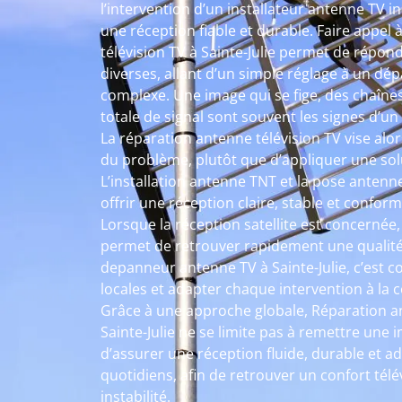
l’intervention d’un installateur antenne TV 
une réception fiable et durable. Faire appel
télévision TV à Sainte-Julie permet de répond
diverses, allant d’un simple réglage à un d
complexe. Une image qui se fige, des chaîne
totale de signal sont souvent les signes d’u
La réparation antenne télévision TV vise alors
du problème, plutôt que d’appliquer une sol
L’installation antenne TNT et la pose antenn
offrir une réception claire, stable et confor
Lorsque la réception satellite est concernée
permet de retrouver rapidement une qualité
depanneur antenne TV à Sainte-Julie, c’est 
locales et adapter chaque intervention à la 
Grâce à une approche globale, Réparation a
Sainte-Julie ne se limite pas à remettre une im
d’assurer une réception fluide, durable et 
quotidiens, afin de retrouver un confort tél
instabilité.