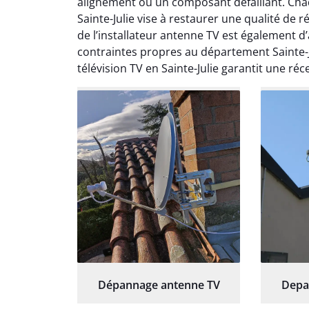
alignement ou un composant défaillant. Cha
l’instal
Sainte-Julie vise à restaurer une qualité de r
de l’
de l’installateur antenne TV est également d
immé
contraintes propres au département Sainte-J
télévision TV en Sainte-Julie garantit une r
Dépannage antenne TV
Depa