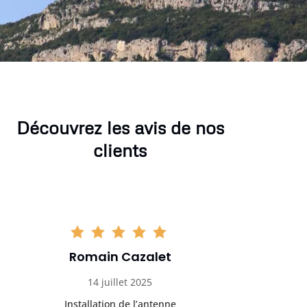
Découvrez les avis de nos
clients
Romain Cazalet
Kévi
14 juillet 2025
3 sep
Installation de l’antenne
Problèm