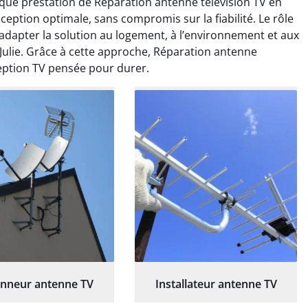
que prestation de Réparation antenne télévision TV en
lation et l’orientation
rapidement après le
éception optimale, sans compromis sur la fiabilité. Le rôle
antenne. Résultat
dépannage. Signal stable et
’adapter la solution au logement, à l’environnement et aux
diat et durable.
excellente qualité d’image
ulie. Grâce à cette approche, Réparation antenne
depuis l’intervention.
éception TV pensée pour durer.
nneur antenne TV
Installateur antenne TV