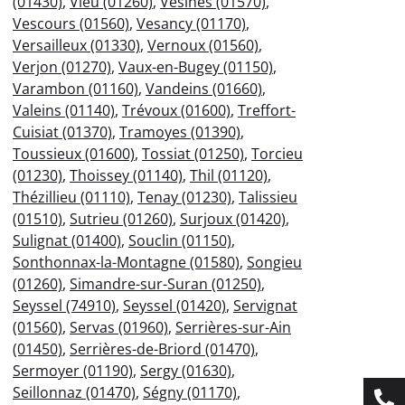
(01430)
,
Vieu (01260)
,
Vésines (01570)
,
Vescours (01560)
,
Vesancy (01170)
,
Versailleux (01330)
,
Vernoux (01560)
,
Verjon (01270)
,
Vaux-en-Bugey (01150)
,
Varambon (01160)
,
Vandeins (01660)
,
Valeins (01140)
,
Trévoux (01600)
,
Treffort-
Cuisiat (01370)
,
Tramoyes (01390)
,
Toussieux (01600)
,
Tossiat (01250)
,
Torcieu
(01230)
,
Thoissey (01140)
,
Thil (01120)
,
Thézillieu (01110)
,
Tenay (01230)
,
Talissieu
(01510)
,
Sutrieu (01260)
,
Surjoux (01420)
,
Sulignat (01400)
,
Souclin (01150)
,
Sonthonnax-la-Montagne (01580)
,
Songieu
(01260)
,
Simandre-sur-Suran (01250)
,
Seyssel (74910)
,
Seyssel (01420)
,
Servignat
(01560)
,
Servas (01960)
,
Serrières-sur-Ain
(01450)
,
Serrières-de-Briord (01470)
,
Sermoyer (01190)
,
Sergy (01630)
,
Seillonnaz (01470)
,
Ségny (01170)
,