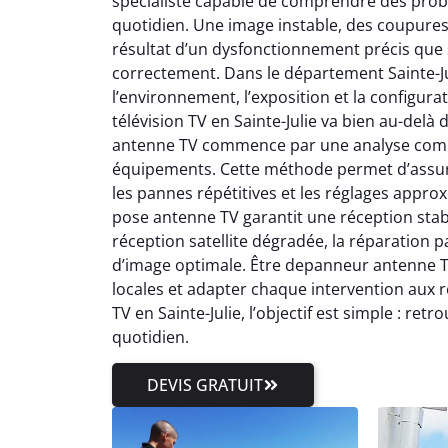
spécialiste capable de comprendre des probl
quotidien. Une image instable, des coupures
résultat d’un dysfonctionnement précis que s
correctement. Dans le département Sainte-Jul
l’environnement, l’exposition et la configu
télévision TV en Sainte-Julie va bien au-de
antenne TV commence par une analyse complèt
équipements. Cette méthode permet d’assure
les pannes répétitives et les réglages approxi
pose antenne TV garantit une réception stabl
réception satellite dégradée, la réparation
d’image optimale. Être depanneur antenne TV e
locales et adapter chaque intervention aux r
TV en Sainte-Julie, l’objectif est simple : ret
quotidien.
DEVIS GRATUIT