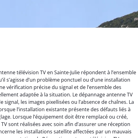
tenne télévision TV en Sainte-Julie répondent à l’ensemble
qu’il s’agisse d’un problème ponctuel ou d’une installation
 vérification précise du signal et de l’ensemble des
ellement adaptée à la situation. Le dépannage antenne TV
signal, les images pixellisées ou l’absence de chaînes. La
orsque l’installation existante présente des défauts liés à
hieu Chabert
Thomas Giraud
glage. Lorsque l’équipement doit être remplacé ou créé,
 TV sont réalisées avec soin afin d’assurer une réception
9 janvier 2026
27 juin 2025
cerne les installations satellite affectées par un mauvais
 bon travail sur
Réception TV rétablie