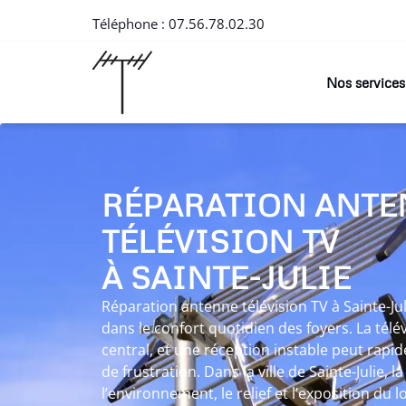
Téléphone :
07.56.78.02.30
Nos services
RÉPARATION ANTE
TÉLÉVISION TV
À SAINTE-JULIE
Réparation antenne télévision TV à Sainte-Jul
dans le confort quotidien des foyers. La télé
central, et une réception instable peut rap
de frustration. Dans la ville de Sainte-Julie, l
l’environnement, le relief et l’exposition du 