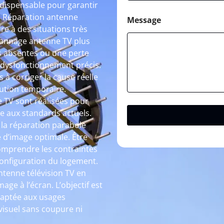
indispensable pour garantir
 à Réparation antenne
Message
re à des situations très
épannage antenne TV plus
s absentes ou une perte
n dysfonctionnement précis.
 à corriger la cause réelle
ution temporaire.
e TV sont réalisées pour
me aux standards actuels.
, la réparation parabole
 d’image optimale. Être
comprendre les contraintes
configuration du logement.
ntenne télévision TV en
age à l’écran. L’objectif est
adaptée aux usages
évisuel sans coupure ni