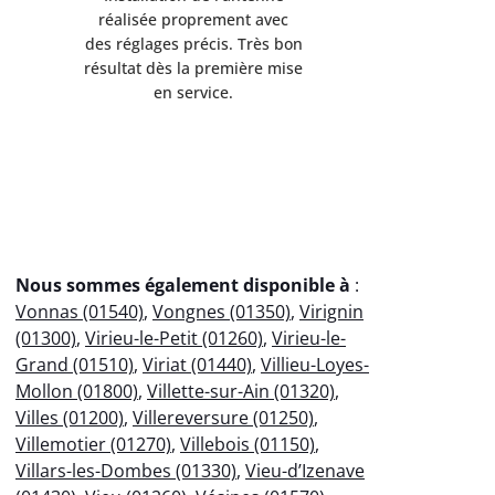
réalisée proprement avec
résolu en 
des réglages précis. Très bon
Intervent
résultat dès la première mise
explicatio
en service.
fonc
Nous sommes également disponible à
:
Vonnas (01540)
,
Vongnes (01350)
,
Virignin
(01300)
,
Virieu-le-Petit (01260)
,
Virieu-le-
Grand (01510)
,
Viriat (01440)
,
Villieu-Loyes-
Mollon (01800)
,
Villette-sur-Ain (01320)
,
Villes (01200)
,
Villereversure (01250)
,
Villemotier (01270)
,
Villebois (01150)
,
Villars-les-Dombes (01330)
,
Vieu-d’Izenave