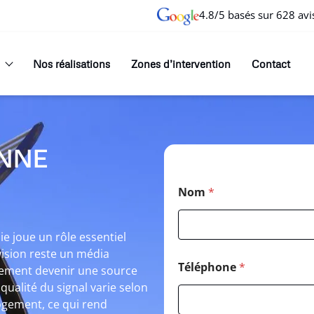
4.8/5 basés sur 628 avi
Nos réalisations
Zones d’intervention
Contact
NNE
Nom
*
ie joue un rôle essentiel
vision reste un média
Téléphone
*
idement devenir une source
a qualité du signal varie selon
logement, ce qui rend