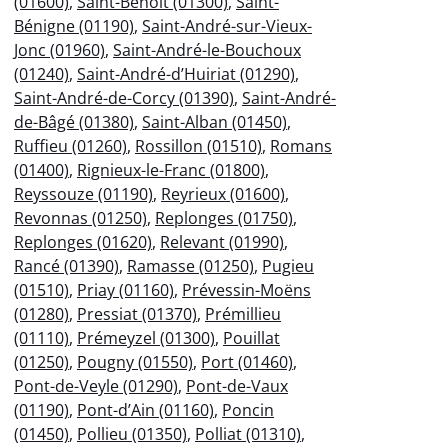
(01600)
,
Saint-Benoît (01300)
,
Saint-
Bénigne (01190)
,
Saint-André-sur-Vieux-
Jonc (01960)
,
Saint-André-le-Bouchoux
(01240)
,
Saint-André-d’Huiriat (01290)
,
Saint-André-de-Corcy (01390)
,
Saint-André-
de-Bâgé (01380)
,
Saint-Alban (01450)
,
Ruffieu (01260)
,
Rossillon (01510)
,
Romans
(01400)
,
Rignieux-le-Franc (01800)
,
Reyssouze (01190)
,
Reyrieux (01600)
,
Revonnas (01250)
,
Replonges (01750)
,
Replonges (01620)
,
Relevant (01990)
,
Rancé (01390)
,
Ramasse (01250)
,
Pugieu
(01510)
,
Priay (01160)
,
Prévessin-Moëns
(01280)
,
Pressiat (01370)
,
Prémillieu
(01110)
,
Prémeyzel (01300)
,
Pouillat
(01250)
,
Pougny (01550)
,
Port (01460)
,
Pont-de-Veyle (01290)
,
Pont-de-Vaux
(01190)
,
Pont-d’Ain (01160)
,
Poncin
(01450)
,
Pollieu (01350)
,
Polliat (01310)
,