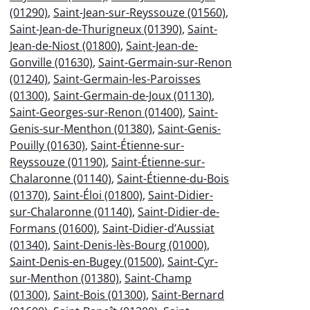
(01290)
,
Saint-Jean-sur-Reyssouze (01560)
,
Saint-Jean-de-Thurigneux (01390)
,
Saint-
Jean-de-Niost (01800)
,
Saint-Jean-de-
Gonville (01630)
,
Saint-Germain-sur-Renon
(01240)
,
Saint-Germain-les-Paroisses
(01300)
,
Saint-Germain-de-Joux (01130)
,
Saint-Georges-sur-Renon (01400)
,
Saint-
Genis-sur-Menthon (01380)
,
Saint-Genis-
Pouilly (01630)
,
Saint-Étienne-sur-
Reyssouze (01190)
,
Saint-Étienne-sur-
Chalaronne (01140)
,
Saint-Étienne-du-Bois
(01370)
,
Saint-Éloi (01800)
,
Saint-Didier-
sur-Chalaronne (01140)
,
Saint-Didier-de-
Formans (01600)
,
Saint-Didier-d’Aussiat
(01340)
,
Saint-Denis-lès-Bourg (01000)
,
Saint-Denis-en-Bugey (01500)
,
Saint-Cyr-
sur-Menthon (01380)
,
Saint-Champ
(01300)
,
Saint-Bois (01300)
,
Saint-Bernard