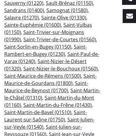
Sauverny (01220)
,
Sault-Brénaz (01150)
,
Sandrans (01400)
,
Samognat (01580)
,
Salavre (01270)
,
Sainte-Olive (01330)
,
Sainte-Euphémie (01600)
,
Saint-Vulbas
(01150)
,
Saint-Trivier-sur-Moignans
(01990)
,
Saint-Trivier-de-Courtes (01560)
,
Saint-Sorlin-en-Bugey (01150)
,
Saint-
Rambert-en-Bugey (01230)
,
Saint-Paul-de-
Varax (01240)
,
Saint-Nizier-le-Désert
(01320)
,
Saint-Nizier-le-Bouchoux (01560)
,
Saint-Maurice-de-Rémens (01500)
,
Saint-
Maurice-de-Gourdans (01800)
,
Saint-
Maurice-de-Beynost (01700)
,
Saint-Martin-
le-Châtel (01310)
,
Saint-Martin-du-Mont
(01160)
,
Saint-Martin-du-Frêne (01430)
,
Saint-Martin-de-Bavel (01510)
,
Saint-
Laurent-sur-Saône (01750)
,
Saint-Julien-
sur-Veyle (01540)
,
Saint-Julien-sur-
Reyssouze (01560)
,
Saint-Jean-sur-Veyle