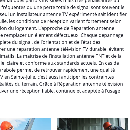
ématiques parfois invisibles mais très pénalisantes au
 fréquentes ou une perte totale de signal sont souvent le
eul un installateur antenne TV expérimenté sait identifier
ie, les conditions de réception varient fortement selon
ration du logement. L’approche de Réparation antenne
là de remplacer un élément défectueux. Chaque dépannage
e du signal, de l’orientation et de l’état des
r une réparation antenne télévision TV durable, évitant
matifs. La maîtrise de l’installation antenne TNT et de la
e, claire et conforme aux standards actuels. En cas de
 parabole permet de retrouver rapidement une qualité
n Sainte-Julie, c’est aussi anticiper les contraintes
éalités du terrain. Grâce à Réparation antenne télévision
rouver une réception fiable, continue et adaptée à l’usage