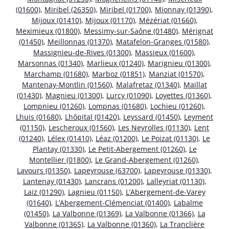
(01600)
,
Miribel (26350)
,
Miribel (01700)
,
Mionnay (01390)
,
Mijoux (01410)
,
Mijoux (01170)
,
Mézériat (01660)
,
Meximieux (01800)
,
Messimy-sur-Saône (01480)
,
Mérignat
(01450)
,
Meillonnas (01370)
,
Matafelon-Granges (01580)
,
Massignieu-de-Rives (01300)
,
Massieux (01600)
,
Marsonnas (01340)
,
Marlieux (01240)
,
Marignieu (01300)
,
Marchamp (01680)
,
Marboz (01851)
,
Manziat (01570)
,
Mantenay-Montlin (01560)
,
Malafretaz (01340)
,
Maillat
(01430)
,
Magnieu (01300)
,
Lurcy (01090)
,
Loyettes (01360)
,
Lompnieu (01260)
,
Lompnas (01680)
,
Lochieu (01260)
,
Lhuis (01680)
,
Lhôpital (01420)
,
Leyssard (01450)
,
Leyment
(01150)
,
Lescheroux (01560)
,
Les Neyrolles (01130)
,
Lent
(01240)
,
Lélex (01410)
,
Léaz (01200)
,
Le Poizat (01130)
,
Le
Plantay (01330)
,
Le Petit-Abergement (01260)
,
Le
Montellier (01800)
,
Le Grand-Abergement (01260)
,
Lavours (01350)
,
Lapeyrouse (63700)
,
Lapeyrouse (01330)
,
Lantenay (01430)
,
Lancrans (01200)
,
Lalleyriat (01130)
,
Laiz (01290)
,
Lagnieu (01150)
,
L’Abergement-de-Varey
(01640)
,
L’Abergement-Clémenciat (01400)
,
Labalme
(01450)
,
La Valbonne (01369)
,
La Valbonne (01366)
,
La
Valbonne (01365)
,
La Valbonne (01360)
,
La Tranclière