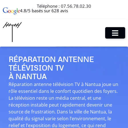
Téléphone :
07.56.78.02.30
4.8/5 basés sur 628 avis
RÉPARATION ANTENNE
TÉLÉVISION TV
À NANTUA
Réparation antenne télévision TV à Nantua joue un
rôle essentiel dans le confort quotidien des foyers.
La télévision reste un média central, et une
réception instable peut rapidement devenir une
source de frustration. Dans la ville de Nantua, la
qualité du signal varie selon l’environnement, le
relief et l’exposition du logement, ce qui rend