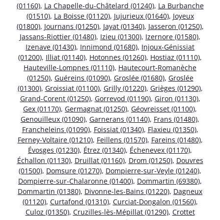
(01160)
,
La Chapelle-du-Châtelard (01240)
,
La Burbanche
(01510)
,
La Boisse (01120)
,
Jujurieux (01640)
,
Joyeux
(01800)
,
Journans (01250)
,
Jayat (01340)
,
Jasseron (01250)
,
Jassans-Riottier (01480)
,
Izieu (01300)
,
Izernore (01580)
,
Izenave (01430)
,
Innimond (01680)
,
Injoux-Génissiat
(01200)
,
Illiat (01140)
,
Hotonnes (01260)
,
Hostiaz (01110)
,
Hauteville-Lompnes (01110)
,
Hautecourt-Romanèche
(01250)
,
Guéreins (01090)
,
Groslée (01680)
,
Groslée
(01300)
,
Groissiat (01100)
,
Grilly (01220)
,
Grièges (01290)
,
Grand-Corent (01250)
,
Gorrevod (01190)
,
Giron (01130)
,
Gex (01170)
,
Germagnat (01250)
,
Géovreisset (01100)
,
Genouilleux (01090)
,
Garnerans (01140)
,
Frans (01480)
,
Francheleins (01090)
,
Foissiat (01340)
,
Flaxieu (01350)
,
Ferney-Voltaire (01210)
,
Feillens (01570)
,
Fareins (01480)
,
Évosges (01230)
,
Étrez (01340)
,
Échenevex (01170)
,
Échallon (01130)
,
Druillat (01160)
,
Drom (01250)
,
Douvres
(01500)
,
Domsure (01270)
,
Dompierre-sur-Veyle (01240)
,
Dompierre-sur-Chalaronne (01400)
,
Dommartin (69380)
,
Dommartin (01380)
,
Divonne-les-Bains (01220)
,
Dagneux
(01120)
,
Curtafond (01310)
,
Curciat-Dongalon (01560)
,
Culoz (01350)
,
Cruzilles-lès-Mépillat (01290)
,
Crottet