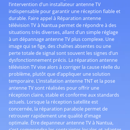
l’intervention d’un installateur antenne TV
indispensable pour garantir une réception fiable et
durable. Faire appel à Réparation antenne
télévision TV à Nantua permet de répondre à des
situations très diverses, allant d’un simple réglage
à un dépannage antenne TV plus complexe. Une
image qui se fige, des chaînes absentes ou une
perte totale de signal sont souvent les signes d’un
dysfonctionnement précis. La réparation antenne
télévision TV vise alors à corriger la cause réelle du
problème, plutôt que d’appliquer une solution
temporaire. L’installation antenne TNT et la pose
antenne TV sont réalisées pour offrir une
réception claire, stable et conforme aux standards
actuels. Lorsque la réception satellite est
concernée, la réparation parabole permet de
retrouver rapidement une qualité d’image
optimale. Être depanneur antenne TV à Nantua,
c’est comprendre les contraintes locales et adapter