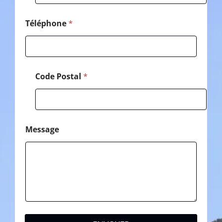
s
s
a
Téléphone
*
g
e
Code Postal
*
Message