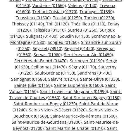
(01160)
,
Vandeins (01660)
,
Valeins (01140)
,
Trévoux
(01600)
,
Treffort-Cuisiat (01370)
,
Tramoyes (01390)
,
Toussieux (01600)
,
Tossiat (01250)
,
Torcieu (01230)
,
Thoissey (01140)
,
Thil (01120)
,
Thézillieu (01110)
,
Tenay
(01230)
,
Talissieu (01510)
,
Sutrieu (01260)
,
Surjoux
(01420)
,
Sulignat (01400)
,
Souclin (01150)
,
Sonthonnax-la-
Montagne (01580)
,
Songieu (01260)
,
Simandre-sur-Suran
(01250)
,
Seyssel (74910)
,
Seyssel (01420)
,
Servignat
(01560)
,
Servas (01960)
,
Serrières-sur-Ain (01450)
,
Serrières-de-Briord (01470)
,
Sermoyer (01190)
,
Sergy
(01630)
,
Seillonnaz (01470)
,
Ségny (01170)
,
Sauverny
(01220)
,
Sault-Brénaz (01150)
,
Sandrans (01400)
,
Samognat (01580)
,
Salavre (01270)
,
Sainte-Olive (01330)
,
Sainte-Julie (01150)
,
Sainte-Euphémie (01600)
,
Saint-
Vulbas (01150)
,
Saint-Trivier-sur-Moignans (01990)
,
Saint-
Trivier-de-Courtes (01560)
,
Saint-Sorlin-en-Bugey (01150)
,
Saint-Rambert-en-Bugey (01230)
,
Saint-Paul-de-Varax
(01240)
,
Saint-Nizier-le-Désert (01320)
,
Saint-Nizier-le-
Bouchoux (01560)
,
Saint-Maurice-de-Rémens (01500)
,
Saint-Maurice-de-Gourdans (01800)
,
Saint-Maurice-de-
Beynost (01700)
,
Saint-Martin-le-Châtel (01310)
,
Saint-