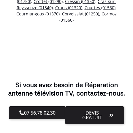
(01750)
,
Crottet (01290)
,
Cressin (01350)
,
Cras-sur-
Reyssouze (01340)
,
Crans (01320)
,
Courtes (01560)
,
Courmangoux (01370)
,
Corveissiat (01250)
,
Cormoz
(01560)
Si vous avez besoin de Réparation
antenne télévision TV, contactez-nous.
07.56.78.02.30
DEVIS
GRATUIT