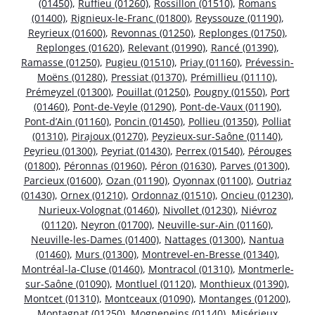
(01450)
,
Ruffieu (01260)
,
Rossillon (01510)
,
Romans
(01400)
,
Rignieux-le-Franc (01800)
,
Reyssouze (01190)
,
Reyrieux (01600)
,
Revonnas (01250)
,
Replonges (01750)
,
Replonges (01620)
,
Relevant (01990)
,
Rancé (01390)
,
Ramasse (01250)
,
Pugieu (01510)
,
Priay (01160)
,
Prévessin-
Moëns (01280)
,
Pressiat (01370)
,
Prémillieu (01110)
,
Prémeyzel (01300)
,
Pouillat (01250)
,
Pougny (01550)
,
Port
(01460)
,
Pont-de-Veyle (01290)
,
Pont-de-Vaux (01190)
,
Pont-d’Ain (01160)
,
Poncin (01450)
,
Pollieu (01350)
,
Polliat
(01310)
,
Pirajoux (01270)
,
Peyzieux-sur-Saône (01140)
,
Peyrieu (01300)
,
Peyriat (01430)
,
Perrex (01540)
,
Pérouges
(01800)
,
Péronnas (01960)
,
Péron (01630)
,
Parves (01300)
,
Parcieux (01600)
,
Ozan (01190)
,
Oyonnax (01100)
,
Outriaz
(01430)
,
Ornex (01210)
,
Ordonnaz (01510)
,
Oncieu (01230)
,
Nurieux-Volognat (01460)
,
Nivollet (01230)
,
Niévroz
(01120)
,
Neyron (01700)
,
Neuville-sur-Ain (01160)
,
Neuville-les-Dames (01400)
,
Nattages (01300)
,
Nantua
(01460)
,
Murs (01300)
,
Montrevel-en-Bresse (01340)
,
Montréal-la-Cluse (01460)
,
Montracol (01310)
,
Montmerle-
sur-Saône (01090)
,
Montluel (01120)
,
Monthieux (01390)
,
Montcet (01310)
,
Montceaux (01090)
,
Montanges (01200)
,
Montagnat (01250)
,
Mogneneins (01140)
,
Misérieux