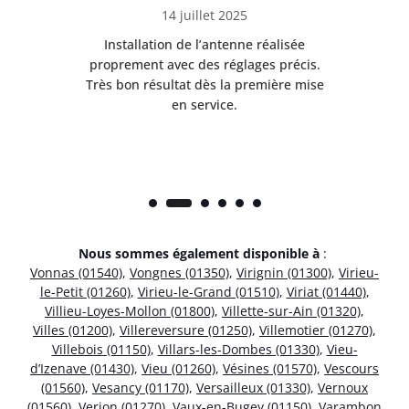
14 juillet 2025
nt
Installation de l’antenne réalisée
Pr
 et
proprement avec des réglages précis.
se
is
Très bon résultat dès la première mise
en service.
Nous sommes également disponible à
:
Vonnas (01540)
,
Vongnes (01350)
,
Virignin (01300)
,
Virieu-
le-Petit (01260)
,
Virieu-le-Grand (01510)
,
Viriat (01440)
,
Villieu-Loyes-Mollon (01800)
,
Villette-sur-Ain (01320)
,
Villes (01200)
,
Villereversure (01250)
,
Villemotier (01270)
,
Villebois (01150)
,
Villars-les-Dombes (01330)
,
Vieu-
d’Izenave (01430)
,
Vieu (01260)
,
Vésines (01570)
,
Vescours
(01560)
,
Vesancy (01170)
,
Versailleux (01330)
,
Vernoux
(01560)
,
Verjon (01270)
,
Vaux-en-Bugey (01150)
,
Varambon