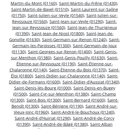
Martin-du-Mont (01160)
,
Saint-Martin-du-Frêne (01430)
,
Saint-Martin-de-Bavel (01510)
,
Saint-Laurent-sur-Saône
(01750)
,
Saint-Julien-sur-Veyle (01540)
,
Saint-Julien-sur-
Reyssouze (01560)
,
Saint-Jean-sur-Veyle (01290)
,
Saint-
Jean-sur-Reyssouze (01560)
,
Saint-Jean-de-Thurigneux
(01390)
,
Saint-Jean-de-Niost (01800)
,
Saint-Jean-de-
Gonville (01630)
,
Saint-Germain-sur-Renon (01240)
,
Saint-
Germain-les-Paroisses (01300)
,
Saint-Germain-de-Joux
(01130)
,
Saint-Georges-sur-Renon (01400)
,
Saint-Genis-
sur-Menthon (01380)
,
Saint-Genis-Pouilly (01630)
,
Saint-
Étienne-sur-Reyssouze (01190)
,
Saint-Étienne-sur-
Chalaronne (01140)
,
Saint-Étienne-du-Bois (01370)
,
Saint-
Éloi (01800)
,
Saint-Didier-sur-Chalaronne (01140)
,
Saint-
Didier-de-Formans (01600)
,
Saint-Didier-d’Aussiat (01340)
,
Saint-Denis-lès-Bourg (01000)
,
Saint-Denis-en-Bugey
(01500)
,
Saint-Cyr-sur-Menthon (01380)
,
Saint-Champ
(01300)
,
Saint-Bois (01300)
,
Saint-Bernard (01600)
,
Saint-
Benoît (01300)
,
Saint-Bénigne (01190)
,
Saint-André-sur-
Vieux-Jonc (01960)
,
Saint-André-le-Bouchoux (01240)
,
Saint-André-d’Huiriat (01290)
,
Saint-André-de-Corcy
(01390)
,
Saint-André-de-Bâgé (01380)
,
Saint-Alban