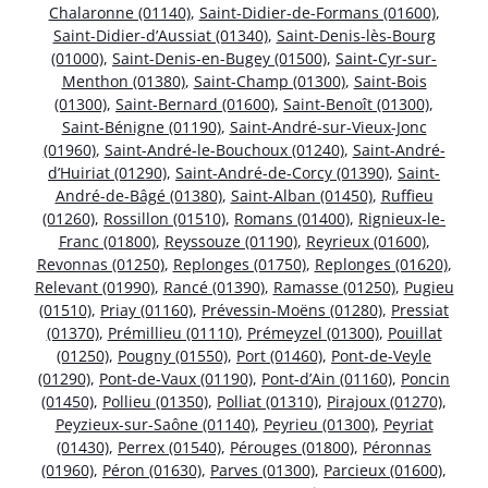
Chalaronne (01140)
,
Saint-Didier-de-Formans (01600)
,
Saint-Didier-d’Aussiat (01340)
,
Saint-Denis-lès-Bourg
(01000)
,
Saint-Denis-en-Bugey (01500)
,
Saint-Cyr-sur-
Menthon (01380)
,
Saint-Champ (01300)
,
Saint-Bois
(01300)
,
Saint-Bernard (01600)
,
Saint-Benoît (01300)
,
Saint-Bénigne (01190)
,
Saint-André-sur-Vieux-Jonc
(01960)
,
Saint-André-le-Bouchoux (01240)
,
Saint-André-
d’Huiriat (01290)
,
Saint-André-de-Corcy (01390)
,
Saint-
André-de-Bâgé (01380)
,
Saint-Alban (01450)
,
Ruffieu
(01260)
,
Rossillon (01510)
,
Romans (01400)
,
Rignieux-le-
Franc (01800)
,
Reyssouze (01190)
,
Reyrieux (01600)
,
Revonnas (01250)
,
Replonges (01750)
,
Replonges (01620)
,
Relevant (01990)
,
Rancé (01390)
,
Ramasse (01250)
,
Pugieu
(01510)
,
Priay (01160)
,
Prévessin-Moëns (01280)
,
Pressiat
(01370)
,
Prémillieu (01110)
,
Prémeyzel (01300)
,
Pouillat
(01250)
,
Pougny (01550)
,
Port (01460)
,
Pont-de-Veyle
(01290)
,
Pont-de-Vaux (01190)
,
Pont-d’Ain (01160)
,
Poncin
(01450)
,
Pollieu (01350)
,
Polliat (01310)
,
Pirajoux (01270)
,
Peyzieux-sur-Saône (01140)
,
Peyrieu (01300)
,
Peyriat
(01430)
,
Perrex (01540)
,
Pérouges (01800)
,
Péronnas
(01960)
,
Péron (01630)
,
Parves (01300)
,
Parcieux (01600)
,