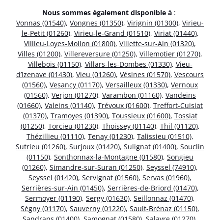
Nous sommes également disponible à
:
Vonnas (01540)
,
Vongnes (01350)
,
Virignin (01300)
,
Virieu-
le-Petit (01260)
,
Virieu-le-Grand (01510)
,
Viriat (01440)
,
Villieu-Loyes-Mollon (01800)
,
Villette-sur-Ain (01320)
,
Villes (01200)
,
Villereversure (01250)
,
Villemotier (01270)
,
Villebois (01150)
,
Villars-les-Dombes (01330)
,
Vieu-
d’Izenave (01430)
,
Vieu (01260)
,
Vésines (01570)
,
Vescours
(01560)
,
Vesancy (01170)
,
Versailleux (01330)
,
Vernoux
(01560)
,
Verjon (01270)
,
Varambon (01160)
,
Vandeins
(01660)
,
Valeins (01140)
,
Trévoux (01600)
,
Treffort-Cuisiat
(01370)
,
Tramoyes (01390)
,
Toussieux (01600)
,
Tossiat
(01250)
,
Torcieu (01230)
,
Thoissey (01140)
,
Thil (01120)
,
Thézillieu (01110)
,
Tenay (01230)
,
Talissieu (01510)
,
Sutrieu (01260)
,
Surjoux (01420)
,
Sulignat (01400)
,
Souclin
(01150)
,
Sonthonnax-la-Montagne (01580)
,
Songieu
(01260)
,
Simandre-sur-Suran (01250)
,
Seyssel (74910)
,
Seyssel (01420)
,
Servignat (01560)
,
Servas (01960)
,
Serrières-sur-Ain (01450)
,
Serrières-de-Briord (01470)
,
Sermoyer (01190)
,
Sergy (01630)
,
Seillonnaz (01470)
,
Ségny (01170)
,
Sauverny (01220)
,
Sault-Brénaz (01150)
,
Sandrans (01400)
,
Samognat (01580)
,
Salavre (01270)
,