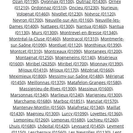
Ozan (01190)
,
Oyonnax (01100)
,
Outriaz (01430)
,
Ornex
(01210)
,
Ordonnaz (01510)
,
Oncieu (01230)
,
Nurieux-
Volognat (01460)
,
Nivollet (01230)
,
Niévroz (01120)
,
Neyron (01700)
,
Neuville-sur-Ain (01160)
,
Neuville-les-
Dames (01400)
,
Nattages (01300)
,
Nantua (01460)
,
Nantua
(01130)
,
Murs (01300)
,
Montrevel-en-Bresse (01340)
,
Montréal-la-Cluse (01460)
,
Montracol (01310)
,
Montmerle-
sur-Saône (01090)
,
Montluel (01120)
,
Monthieux (01390)
,
Montcet (01310)
,
Montceaux (01090)
,
Montanges (01200)
,
Montagnat (01250)
,
Mogneneins (01140)
,
Misérieux
(01600)
,
Miribel (26350)
,
Miribel (01700)
,
Mionnay (01390)
,
Mijoux (01410)
,
Mijoux (01170)
,
Mézériat (01660)
,
Meximieux (01800)
,
Messimy-sur-Saône (01480)
,
Mérignat
(01450)
,
Meillonnas (01370)
,
Matafelon-Granges (01580)
,
Massignieu-de-Rives (01300)
,
Massieux (01600)
,
Marsonnas (01340)
,
Marlieux (01240)
,
Marignieu (01300)
,
Marchamp (01680)
,
Marboz (01851)
,
Manziat (01570)
,
Mantenay-Montlin (01560)
,
Malafretaz (01340)
,
Maillat
(01430)
,
Magnieu (01300)
,
Lurcy (01090)
,
Loyettes (01360)
,
Lompnieu (01260)
,
Lompnas (01680)
,
Lochieu (01260)
,
Lhuis (01680)
,
Lhôpital (01420)
,
Leyssard (01450)
,
Leyment
(01150)
,
Lescheroux (01560)
,
Les Neyrolles (01130)
,
Lent