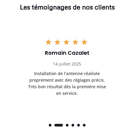
Les témoignages de nos clients
Romain Cazalet
14 juillet 2025
nt
Installation de l’antenne réalisée
Pr
 et
proprement avec des réglages précis.
se
is
Très bon résultat dès la première mise
en service.