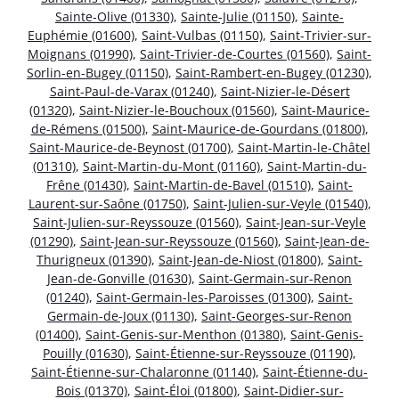
Sainte-Olive (01330)
,
Sainte-Julie (01150)
,
Sainte-
Euphémie (01600)
,
Saint-Vulbas (01150)
,
Saint-Trivier-sur-
Moignans (01990)
,
Saint-Trivier-de-Courtes (01560)
,
Saint-
Sorlin-en-Bugey (01150)
,
Saint-Rambert-en-Bugey (01230)
,
Saint-Paul-de-Varax (01240)
,
Saint-Nizier-le-Désert
(01320)
,
Saint-Nizier-le-Bouchoux (01560)
,
Saint-Maurice-
de-Rémens (01500)
,
Saint-Maurice-de-Gourdans (01800)
,
Saint-Maurice-de-Beynost (01700)
,
Saint-Martin-le-Châtel
(01310)
,
Saint-Martin-du-Mont (01160)
,
Saint-Martin-du-
Frêne (01430)
,
Saint-Martin-de-Bavel (01510)
,
Saint-
Laurent-sur-Saône (01750)
,
Saint-Julien-sur-Veyle (01540)
,
Saint-Julien-sur-Reyssouze (01560)
,
Saint-Jean-sur-Veyle
(01290)
,
Saint-Jean-sur-Reyssouze (01560)
,
Saint-Jean-de-
Thurigneux (01390)
,
Saint-Jean-de-Niost (01800)
,
Saint-
Jean-de-Gonville (01630)
,
Saint-Germain-sur-Renon
(01240)
,
Saint-Germain-les-Paroisses (01300)
,
Saint-
Germain-de-Joux (01130)
,
Saint-Georges-sur-Renon
(01400)
,
Saint-Genis-sur-Menthon (01380)
,
Saint-Genis-
Pouilly (01630)
,
Saint-Étienne-sur-Reyssouze (01190)
,
Saint-Étienne-sur-Chalaronne (01140)
,
Saint-Étienne-du-
Bois (01370)
,
Saint-Éloi (01800)
,
Saint-Didier-sur-