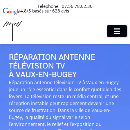
Téléphone :
07.56.78.02.30
4.8/5 basés sur 628 avis
RÉPARATION ANTENNE
TÉLÉVISION TV
À VAUX-EN-BUGEY
Réparation antenne télévision TV à Vaux-en-Bugey
joue un rôle essentiel dans le confort quotidien des
foyers. La télévision reste un média central, et une
réception instable peut rapidement devenir une
source de frustration. Dans la ville de Vaux-en-
Bugey, la qualité du signal varie selon
l’environnement, le relief et l’exposition du