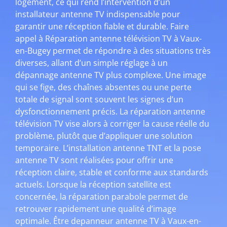
logement, ce qui rend l’intervention d’un
installateur antenne TV indispensable pour
garantir une réception fiable et durable. Faire
appel à Réparation antenne télévision TV à Vaux-
en-Bugey permet de répondre à des situations très
diverses, allant d’un simple réglage à un
dépannage antenne TV plus complexe. Une image
qui se fige, des chaînes absentes ou une perte
totale de signal sont souvent les signes d’un
dysfonctionnement précis. La réparation antenne
télévision TV vise alors à corriger la cause réelle du
problème, plutôt que d’appliquer une solution
temporaire. L’installation antenne TNT et la pose
antenne TV sont réalisées pour offrir une
réception claire, stable et conforme aux standards
actuels. Lorsque la réception satellite est
concernée, la réparation parabole permet de
retrouver rapidement une qualité d’image
optimale. Être depanneur antenne TV à Vaux-en-