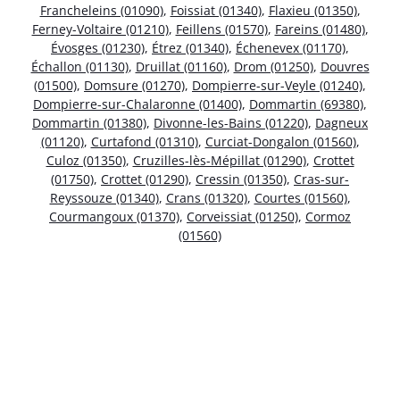
Francheleins (01090)
,
Foissiat (01340)
,
Flaxieu (01350)
,
Ferney-Voltaire (01210)
,
Feillens (01570)
,
Fareins (01480)
,
Évosges (01230)
,
Étrez (01340)
,
Échenevex (01170)
,
Échallon (01130)
,
Druillat (01160)
,
Drom (01250)
,
Douvres
(01500)
,
Domsure (01270)
,
Dompierre-sur-Veyle (01240)
,
Dompierre-sur-Chalaronne (01400)
,
Dommartin (69380)
,
Dommartin (01380)
,
Divonne-les-Bains (01220)
,
Dagneux
(01120)
,
Curtafond (01310)
,
Curciat-Dongalon (01560)
,
Culoz (01350)
,
Cruzilles-lès-Mépillat (01290)
,
Crottet
(01750)
,
Crottet (01290)
,
Cressin (01350)
,
Cras-sur-
Reyssouze (01340)
,
Crans (01320)
,
Courtes (01560)
,
Courmangoux (01370)
,
Corveissiat (01250)
,
Cormoz
(01560)