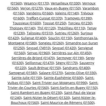
(01560)
,
Vesancy (01170)
,
Versailleux (01330)
,
Vernoux
(01560)
,
Verjon (01270)
,
Vaux-en-Bugey (01150)
,
Varambon
(01160)
,
Vandeins (01660)
,
Valeins (01140)
,
Trévoux
(01600)
,
Treffort-Cuisiat (01370)
,
Tramoyes (01390)
,
Toussieux (01600)
,
Tossiat (01250)
,
Torcieu (01230)
,
Thoissey (01140)
,
Thil (01120)
,
Thézillieu (01110)
,
Tenay
(01230)
,
Talissieu (01510)
,
Sutrieu (01260)
,
Surjoux
(01420)
,
Sulignat (01400)
,
Souclin (01150)
,
Sonthonnax-la-
Montagne (01580)
,
Songieu (01260)
,
Simandre-sur-Suran
(01250)
,
Seyssel (74910)
,
Seyssel (01420)
,
Servignat
(01560)
,
Servas (01960)
,
Serrières-sur-Ain (01450)
,
Serrières-de-Briord (01470)
,
Sermoyer (01190)
,
Sergy
(01630)
,
Seillonnaz (01470)
,
Ségny (01170)
,
Sauverny
(01220)
,
Sault-Brénaz (01150)
,
Sandrans (01400)
,
Samognat (01580)
,
Salavre (01270)
,
Sainte-Olive (01330)
,
Sainte-Julie (01150)
,
Sainte-Euphémie (01600)
,
Saint-
Vulbas (01150)
,
Saint-Trivier-sur-Moignans (01990)
,
Saint-
Trivier-de-Courtes (01560)
,
Saint-Sorlin-en-Bugey (01150)
,
Saint-Rambert-en-Bugey (01230)
,
Saint-Paul-de-Varax
(01240)
,
Saint-Nizier-le-Désert (01320)
,
Saint-Nizier-le-
Bouchoux (01560)
,
Saint-Maurice-de-Rémens (01500)
,