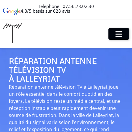
Téléphone :
07.56.78.02.30
4.8/5 basés sur 628 avis
RÉPARATION ANTENNE
TÉLÉVISION TV
À LALLEYRIAT
Réparation antenne télévision TV à Lalleyriat joue
un rôle essentiel dans le confort quotidien des
foyers. La télévision reste un média central, et une
réception instable peut rapidement devenir une
source de frustration. Dans la ville de Lalleyriat, la
qualité du signal varie selon l’environnement, le
relief et l’exposition du logement, ce qui rend