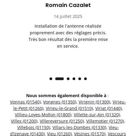
Romain Cazalet
14 juillet 2025
nt
Installation de l’antenne réalisée
Pr
 et
proprement avec des réglages précis.
se
is
Très bon résultat dès la première mise
en service.
Nous sommes également disponible à
:
Vonnas (01540)
,
Vongnes (01350)
,
Virignin (01300)
,
Virieu-
le-Petit (01260)
,
Virieu-le-Grand (01510)
,
Viriat (01440)
,
Villieu-Loyes-Mollon (01800)
,
Villette-sur-Ain (01320)
,
Villes (01200)
,
Villereversure (01250)
,
Villemotier (01270)
,
Villebois (01150)
,
Villars-les-Dombes (01330)
,
Vieu-
d’Izenave (01430)
,
Vieu (01260)
,
Vésines (01570)
,
Vescours