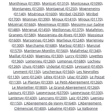
Monthieux (01390)
,
Montcet (01310)
,
Montceaux (01090)
,
Montanges (01200)
,
Montagnat (01250)
,
Mogneneins
(01140)
,
Misérieux (01600)
,
Miribel (26350)
,
Miribel
(01700)
,
Mionnay (01390)
,
Mijoux (01410)
,
Mijoux (01170)
,
Mézériat (01660)
,
Meximieux (01800)
,
Messimy-sur-Saône
(01480)
,
Mérignat (01450)
,
Meillonnas (01370)
,
Matafelon-
Granges (01580)
,
Massignieu-de-Rives (01300)
,
Massieux
(01600)
,
Marsonnas (01340)
,
Marlieux (01240)
,
Marignieu
(01300)
,
Marchamp (01680)
,
Marboz (01851)
,
Manziat
(01570)
,
Mantenay-Montlin (01560)
,
Malafretaz (01340)
,
Maillat (01430)
,
Magnieu (01300)
,
Lurcy (01090)
,
Loyettes
(01360)
,
Lompnieu (01260)
,
Lompnas (01680)
,
Lochieu
(01260)
,
Lhuis (01680)
,
Lhôpital (01420)
,
Leyssard (01450)
,
Leyment (01150)
,
Lescheroux (01560)
,
Les Neyrolles
(01130)
,
Lent (01240)
,
Lélex (01410)
,
Léaz (01200)
,
Le Poizat
(01130)
,
Le Plantay (01330)
,
Le Petit-Abergement (01260)
,
Le Montellier (01800)
,
Le Grand-Abergement (01260)
,
Lavours (01350)
,
Lapeyrouse (63700)
,
Lapeyrouse (01330)
,
Lantenay (01430)
,
Lancrans (01200)
,
Laiz (01290)
,
Lagnieu
(01150)
,
L’Abergement-de-Varey (01640)
,
L’Abergement-
Clémenciat (01400)
,
Labalme (01450)
,
La Valbonne