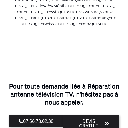
(01350)
,
Cruzilles-lès-Mépillat (01290)
,
Crottet (01750)
,
Crottet (01290)
,
Cressin (01350)
,
Cras-sur-Reyssouze
(01340)
,
Crans (01320)
,
Courtes (01560)
,
Courmangoux
(01370)
,
Corveissiat (01250)
,
Cormoz (01560)
Pour toute demande liée à Réparation
antenne télévision TV, n'hésitez pas à
nous appeler.
07.56.78.02.30
DEVIS
GRATUIT