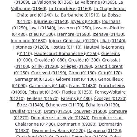
(01369)
,
La Valbonne (01366)
,
La Valbonne (01365)
,
La
Valbonne (01360)
,
La Tranclière (01160)
,
La Chapelle-du-
Châtelard (01240)
,
La Burbanche (01510)
,
La Boisse
(01120)
,
Jujurieux (01640)
,
Joyeux (01800)
,
Journans
(01250)
,
Jayat (01340)
,
Jasseron (01250)
,
Jassans-Riottier
(01480)
,
Izieu (01300)
,
Izernore (01580)
,
Izenave (01430)
,
Innimond (01680)
,
Injoux-Génissiat (01200)
,
Illiat (01140)
,
Hotonnes (01260)
,
Hostiaz (01110)
,
Hauteville-Lompnes
(01110)
,
Hautecourt-Romanèche (01250)
,
Guéreins
(01090)
,
Groslée (01680)
,
Groslée (01300)
,
Groissiat
(01100)
,
Grilly (01220)
,
Grièges (01290)
,
Grand-Corent
(01250)
,
Gorrevod (01190)
,
Giron (01130)
,
Gex (01170)
,
Germagnat (01250)
,
Géovreisset (01100)
,
Genouilleux
(01090)
,
Garnerans (01140)
,
Frans (01480)
,
Francheleins
(01090)
,
Foissiat (01340)
,
Flaxieu (01350)
,
Ferney-Voltaire
(01210)
,
Feillens (01570)
,
Fareins (01480)
,
Évosges (01230)
,
Étrez (01340)
,
Échenevex (01170)
,
Échallon (01130)
,
Druillat (01160)
,
Drom (01250)
,
Douvres (01500)
,
Domsure
(01270)
,
Dompierre-sur-Veyle (01240)
,
Dompierre-sur-
Chalaronne (01400)
,
Dommartin (69380)
,
Dommartin
(01380)
,
Divonne-les-Bains (01220)
,
Dagneux (01120)
,
Curtafond (01310)
,
Curciat-Dongalon (01560)
,
Culoz