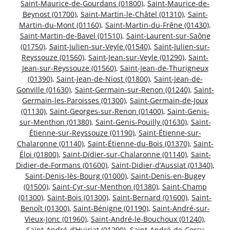
Saint-Maurice-de-Gourdans (01800)
,
Saint-Maurice-de-
Beynost (01700)
,
Saint-Martin-le-Châtel (01310)
,
Saint-
Martin-du-Mont (01160)
,
Saint-Martin-du-Frêne (01430)
,
Saint-Martin-de-Bavel (01510)
,
Saint-Laurent-sur-Saône
(01750)
,
Saint-Julien-sur-Veyle (01540)
,
Saint-Julien-sur-
Reyssouze (01560)
,
Saint-Jean-sur-Veyle (01290)
,
Saint-
Jean-sur-Reyssouze (01560)
,
Saint-Jean-de-Thurigneux
(01390)
,
Saint-Jean-de-Niost (01800)
,
Saint-Jean-de-
Gonville (01630)
,
Saint-Germain-sur-Renon (01240)
,
Saint-
Germain-les-Paroisses (01300)
,
Saint-Germain-de-Joux
(01130)
,
Saint-Georges-sur-Renon (01400)
,
Saint-Genis-
sur-Menthon (01380)
,
Saint-Genis-Pouilly (01630)
,
Saint-
Étienne-sur-Reyssouze (01190)
,
Saint-Étienne-sur-
Chalaronne (01140)
,
Saint-Étienne-du-Bois (01370)
,
Saint-
Éloi (01800)
,
Saint-Didier-sur-Chalaronne (01140)
,
Saint-
Didier-de-Formans (01600)
,
Saint-Didier-d’Aussiat (01340)
,
Saint-Denis-lès-Bourg (01000)
,
Saint-Denis-en-Bugey
(01500)
,
Saint-Cyr-sur-Menthon (01380)
,
Saint-Champ
(01300)
,
Saint-Bois (01300)
,
Saint-Bernard (01600)
,
Saint-
Benoît (01300)
,
Saint-Bénigne (01190)
,
Saint-André-sur-
Vieux-Jonc (01960)
,
Saint-André-le-Bouchoux (01240)
,
Saint-André-d’Huiriat (01290)
,
Saint-André-de-Corcy