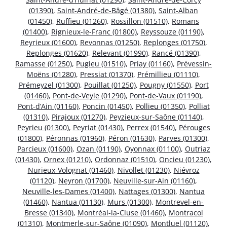
(01390)
,
Saint-André-de-Bâgé (01380)
,
Saint-Alban
(01450)
,
Ruffieu (01260)
,
Rossillon (01510)
,
Romans
(01400)
,
Rignieux-le-Franc (01800)
,
Reyssouze (01190)
,
Reyrieux (01600)
,
Revonnas (01250)
,
Replonges (01750)
,
Replonges (01620)
,
Relevant (01990)
,
Rancé (01390)
,
Ramasse (01250)
,
Pugieu (01510)
,
Priay (01160)
,
Prévessin-
Moëns (01280)
,
Pressiat (01370)
,
Prémillieu (01110)
,
Prémeyzel (01300)
,
Pouillat (01250)
,
Pougny (01550)
,
Port
(01460)
,
Pont-de-Veyle (01290)
,
Pont-de-Vaux (01190)
,
Pont-d’Ain (01160)
,
Poncin (01450)
,
Pollieu (01350)
,
Polliat
(01310)
,
Pirajoux (01270)
,
Peyzieux-sur-Saône (01140)
,
Peyrieu (01300)
,
Peyriat (01430)
,
Perrex (01540)
,
Pérouges
(01800)
,
Péronnas (01960)
,
Péron (01630)
,
Parves (01300)
,
Parcieux (01600)
,
Ozan (01190)
,
Oyonnax (01100)
,
Outriaz
(01430)
,
Ornex (01210)
,
Ordonnaz (01510)
,
Oncieu (01230)
,
Nurieux-Volognat (01460)
,
Nivollet (01230)
,
Niévroz
(01120)
,
Neyron (01700)
,
Neuville-sur-Ain (01160)
,
Neuville-les-Dames (01400)
,
Nattages (01300)
,
Nantua
(01460)
,
Nantua (01130)
,
Murs (01300)
,
Montrevel-en-
Bresse (01340)
,
Montréal-la-Cluse (01460)
,
Montracol
(01310)
,
Montmerle-sur-Saône (01090)
,
Montluel (01120)
,