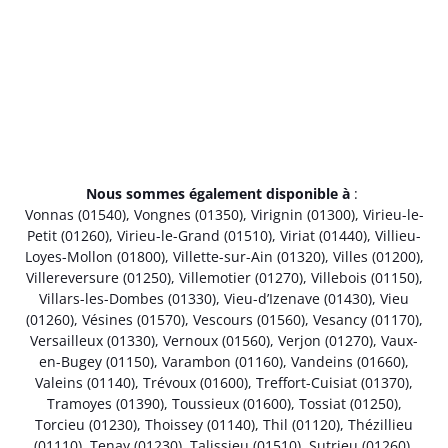
Nous sommes également disponible à
:
Vonnas (01540)
,
Vongnes (01350)
,
Virignin (01300)
,
Virieu-le-
Petit (01260)
,
Virieu-le-Grand (01510)
,
Viriat (01440)
,
Villieu-
Loyes-Mollon (01800)
,
Villette-sur-Ain (01320)
,
Villes (01200)
,
Villereversure (01250)
,
Villemotier (01270)
,
Villebois (01150)
,
Villars-les-Dombes (01330)
,
Vieu-d’Izenave (01430)
,
Vieu
(01260)
,
Vésines (01570)
,
Vescours (01560)
,
Vesancy (01170)
,
Versailleux (01330)
,
Vernoux (01560)
,
Verjon (01270)
,
Vaux-
en-Bugey (01150)
,
Varambon (01160)
,
Vandeins (01660)
,
Valeins (01140)
,
Trévoux (01600)
,
Treffort-Cuisiat (01370)
,
Tramoyes (01390)
,
Toussieux (01600)
,
Tossiat (01250)
,
Torcieu (01230)
,
Thoissey (01140)
,
Thil (01120)
,
Thézillieu
(01110)
,
Tenay (01230)
,
Talissieu (01510)
,
Sutrieu (01260)
,