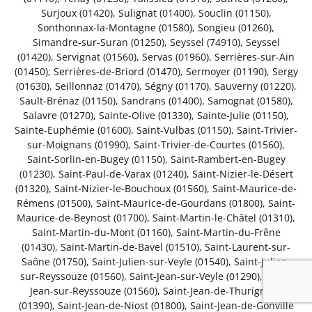
Surjoux (01420)
,
Sulignat (01400)
,
Souclin (01150)
,
Sonthonnax-la-Montagne (01580)
,
Songieu (01260)
,
Simandre-sur-Suran (01250)
,
Seyssel (74910)
,
Seyssel
(01420)
,
Servignat (01560)
,
Servas (01960)
,
Serrières-sur-Ain
(01450)
,
Serrières-de-Briord (01470)
,
Sermoyer (01190)
,
Sergy
(01630)
,
Seillonnaz (01470)
,
Ségny (01170)
,
Sauverny (01220)
,
Sault-Brénaz (01150)
,
Sandrans (01400)
,
Samognat (01580)
,
Salavre (01270)
,
Sainte-Olive (01330)
,
Sainte-Julie (01150)
,
Sainte-Euphémie (01600)
,
Saint-Vulbas (01150)
,
Saint-Trivier-
sur-Moignans (01990)
,
Saint-Trivier-de-Courtes (01560)
,
Saint-Sorlin-en-Bugey (01150)
,
Saint-Rambert-en-Bugey
(01230)
,
Saint-Paul-de-Varax (01240)
,
Saint-Nizier-le-Désert
(01320)
,
Saint-Nizier-le-Bouchoux (01560)
,
Saint-Maurice-de-
Rémens (01500)
,
Saint-Maurice-de-Gourdans (01800)
,
Saint-
Maurice-de-Beynost (01700)
,
Saint-Martin-le-Châtel (01310)
,
Saint-Martin-du-Mont (01160)
,
Saint-Martin-du-Frêne
(01430)
,
Saint-Martin-de-Bavel (01510)
,
Saint-Laurent-sur-
Saône (01750)
,
Saint-Julien-sur-Veyle (01540)
,
Saint-Julien-
sur-Reyssouze (01560)
,
Saint-Jean-sur-Veyle (01290)
,
Saint-
Jean-sur-Reyssouze (01560)
,
Saint-Jean-de-Thurigneux
(01390)
,
Saint-Jean-de-Niost (01800)
,
Saint-Jean-de-Gonville