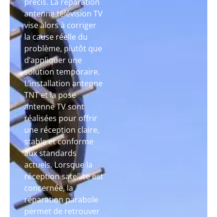
précis. La réparation
antenne télévision TV
vise alors à corriger
la cause réelle du
problème, plutôt que
d’appliquer une
solution temporaire.
L’installation antenne
TNT et la pose
antenne TV sont
réalisées pour offrir
une réception claire,
stable et conforme
aux standards
actuels. Lorsque la
réception satellite est
concernée, la
réparation parabole
permet de retrouver