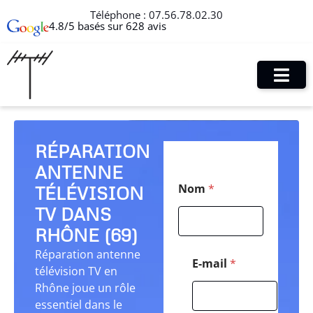
Téléphone :
07.56.78.02.30
4.8/5 basés sur 628 avis
RÉPARATION
ANTENNE
N
Nom
*
TÉLÉVISION
o
m
TV DANS
C
o
RHÔNE (69)
d
Réparation antenne
e
E-mail
*
télévision TV en
*
Rhône joue un rôle
essentiel dans le