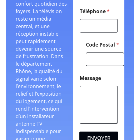
confort quotidien des
foyers. La télévision
Téléphone
*
reste un média
central, et une
réception instable
peut rapidement
Code Postal
*
devenir une source
de frustration. Dans
le département
Rhône, la qualité du
Message
signal varie selon
l’environnement, le
relief et l’exposition
du logement, ce qui
rend l’intervention
d’un installateur
antenne TV
indispensable pour
ENVOYER
garantir une