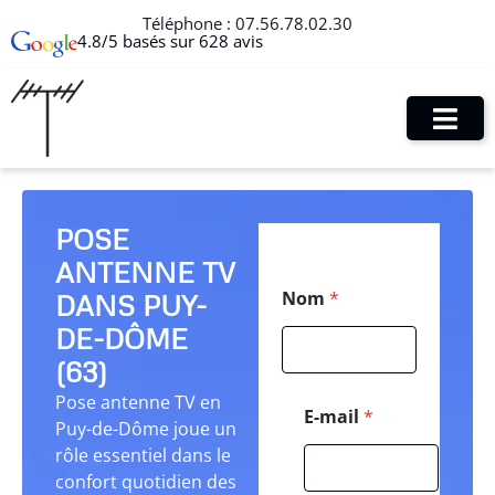
Téléphone :
07.56.78.02.30
4.8/5 basés sur 628 avis
POSE
ANTENNE TV
N
Nom
*
DANS PUY-
o
m
DE-DÔME
*
C
(63)
o
Pose antenne TV en
d
E-mail
*
Puy-de-Dôme joue un
e
rôle essentiel dans le
confort quotidien des