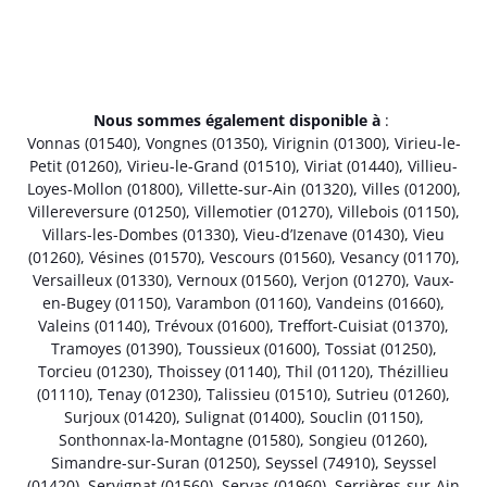
Nous sommes également disponible à
:
Vonnas (01540)
,
Vongnes (01350)
,
Virignin (01300)
,
Virieu-le-
Petit (01260)
,
Virieu-le-Grand (01510)
,
Viriat (01440)
,
Villieu-
Loyes-Mollon (01800)
,
Villette-sur-Ain (01320)
,
Villes (01200)
,
Villereversure (01250)
,
Villemotier (01270)
,
Villebois (01150)
,
Villars-les-Dombes (01330)
,
Vieu-d’Izenave (01430)
,
Vieu
(01260)
,
Vésines (01570)
,
Vescours (01560)
,
Vesancy (01170)
,
Versailleux (01330)
,
Vernoux (01560)
,
Verjon (01270)
,
Vaux-
en-Bugey (01150)
,
Varambon (01160)
,
Vandeins (01660)
,
Valeins (01140)
,
Trévoux (01600)
,
Treffort-Cuisiat (01370)
,
Tramoyes (01390)
,
Toussieux (01600)
,
Tossiat (01250)
,
Torcieu (01230)
,
Thoissey (01140)
,
Thil (01120)
,
Thézillieu
(01110)
,
Tenay (01230)
,
Talissieu (01510)
,
Sutrieu (01260)
,
Surjoux (01420)
,
Sulignat (01400)
,
Souclin (01150)
,
Sonthonnax-la-Montagne (01580)
,
Songieu (01260)
,
Simandre-sur-Suran (01250)
,
Seyssel (74910)
,
Seyssel
(01420)
,
Servignat (01560)
,
Servas (01960)
,
Serrières-sur-Ain