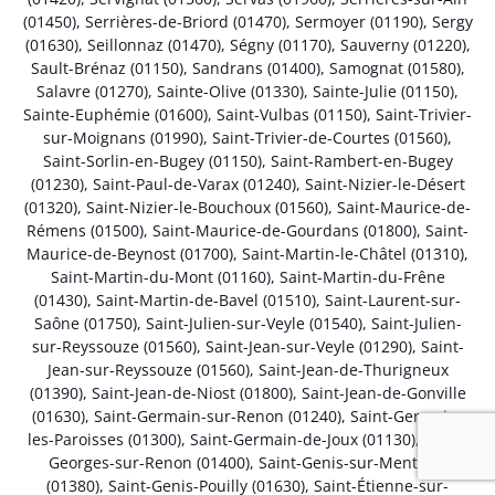
(01450)
,
Serrières-de-Briord (01470)
,
Sermoyer (01190)
,
Sergy
(01630)
,
Seillonnaz (01470)
,
Ségny (01170)
,
Sauverny (01220)
,
Sault-Brénaz (01150)
,
Sandrans (01400)
,
Samognat (01580)
,
Salavre (01270)
,
Sainte-Olive (01330)
,
Sainte-Julie (01150)
,
Sainte-Euphémie (01600)
,
Saint-Vulbas (01150)
,
Saint-Trivier-
sur-Moignans (01990)
,
Saint-Trivier-de-Courtes (01560)
,
Saint-Sorlin-en-Bugey (01150)
,
Saint-Rambert-en-Bugey
(01230)
,
Saint-Paul-de-Varax (01240)
,
Saint-Nizier-le-Désert
(01320)
,
Saint-Nizier-le-Bouchoux (01560)
,
Saint-Maurice-de-
Rémens (01500)
,
Saint-Maurice-de-Gourdans (01800)
,
Saint-
Maurice-de-Beynost (01700)
,
Saint-Martin-le-Châtel (01310)
,
Saint-Martin-du-Mont (01160)
,
Saint-Martin-du-Frêne
(01430)
,
Saint-Martin-de-Bavel (01510)
,
Saint-Laurent-sur-
Saône (01750)
,
Saint-Julien-sur-Veyle (01540)
,
Saint-Julien-
sur-Reyssouze (01560)
,
Saint-Jean-sur-Veyle (01290)
,
Saint-
Jean-sur-Reyssouze (01560)
,
Saint-Jean-de-Thurigneux
(01390)
,
Saint-Jean-de-Niost (01800)
,
Saint-Jean-de-Gonville
(01630)
,
Saint-Germain-sur-Renon (01240)
,
Saint-Germain-
les-Paroisses (01300)
,
Saint-Germain-de-Joux (01130)
,
Saint-
Georges-sur-Renon (01400)
,
Saint-Genis-sur-Menthon
(01380)
,
Saint-Genis-Pouilly (01630)
,
Saint-Étienne-sur-