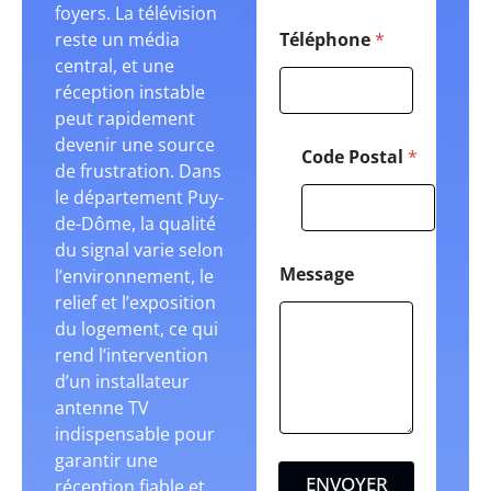
foyers. La télévision
reste un média
Téléphone
*
central, et une
réception instable
peut rapidement
devenir une source
Code Postal
*
de frustration. Dans
le département Puy-
de-Dôme, la qualité
du signal varie selon
Message
l’environnement, le
relief et l’exposition
du logement, ce qui
rend l’intervention
d’un installateur
antenne TV
indispensable pour
garantir une
ENVOYER
réception fiable et