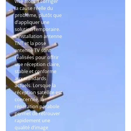
vise alors à corriger
la cause réelle du
problème, plutôt que
d’appliquer une
solution temporaire.
L’installation antenne
TNT et la pose
antenne TV sont
réalisées pour offrir
une réception claire,
stable et conforme
aux standards
actuels. Lorsque la
réception satellite est
concernée, la
réparation parabole
permet de retrouver
rapidement une
qualité d’image