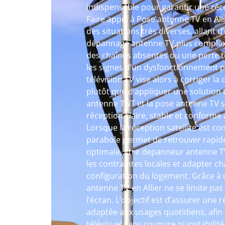
indispensable pour garantir une réce
Faire appel à Pose antenne TV en Al
des situations très diverses, allant 
dépannage antenne TV plus complexe
des chaînes absentes ou une perte t
les signes d’un dysfonctionnement p
télévision TV vise alors à corriger l
plutôt que d’appliquer une solution t
antenne TNT et la pose antenne TV so
réception claire, stable et conforme
Lorsque la réception satellite est co
parabole permet de retrouver rapid
optimale. Être depanneur antenne TV
les contraintes locales et adapter ch
configuration du logement. Grâce à
antenne TV en Allier ne se limite pa
l’écran. L’objectif est d’assurer une 
adaptée aux usages quotidiens, afin
télévisuel sans coupure ni instabilité