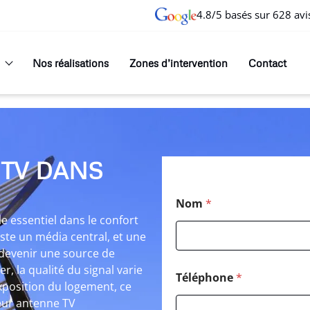
4.8/5 basés sur 628 avi
Nos réalisations
Zones d’intervention
Contact
 TV DANS
Nom
*
e essentiel dans le confort
este un média central, et une
 devenir une source de
r, la qualité du signal varie
Téléphone
*
’exposition du logement, ce
teur antenne TV