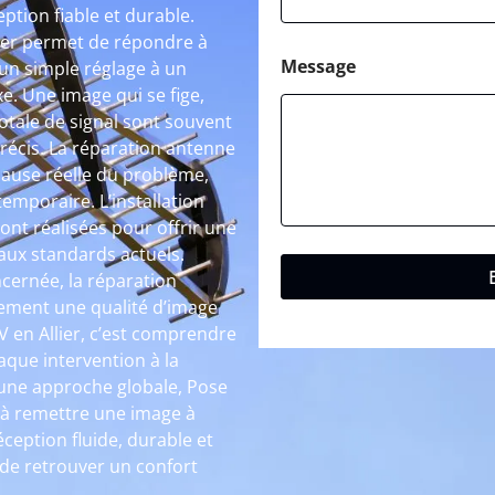
ption fiable et durable.
lier permet de répondre à
Message
d’un simple réglage à un
. Une image qui se fige,
otale de signal sont souvent
récis. La réparation antenne
a cause réelle du problème,
emporaire. L’installation
nt réalisées pour offrir une
 aux standards actuels.
ncernée, la réparation
ement une qualité d’image
 en Allier, c’est comprendre
aque intervention à la
 une approche globale, Pose
s à remettre une image à
réception fluide, durable et
 de retrouver un confort
.