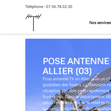
Téléphone :
07.56.78.02.30
Nos services
POSE ANTENNE
ALLIER (03)
Pose antenne TV en Allier joue un rôl
quotidien des foyers. La télévision r
réception instable peut rapidement
frustration. Dans le département Allie
selon l’environnement, le relief et l
qui rend l’intervention d’un installa