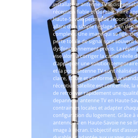
installateur antenne TV indispensab
réception fiable et durable. Faire a
Haute-Savoie permet de répondre à d
allant d’un simple réglage à un dép
complexe. Une image qui se fige, de
perte totale de signal sont souvent l
dysfonctionnement précis. La répara
vise alors à corriger la cause réelle
d’appliquer une solution temporaire.
et la pose antenne TV sont réalisées
claire, stable et conforme aux stand
réception satellite est concernée, l
de retrouver rapidement une qualité
depanneur antenne TV en Haute-Savo
contraintes locales et adapter chaqu
configuration du logement. Grâce à
antenne TV en Haute-Savoie ne se li
image à l’écran. L’objectif est d’assu
durable et adaptée aux usages quoti