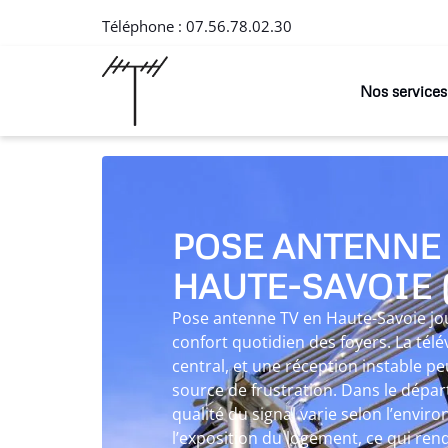
Téléphone :
07.56.78.02.30
Nos services
POSE ANTENNE
HAUTE-SAVOIE (
Pose antenne TV en Haute-Savoie jou
confort quotidien des foyers. La tél
central, et une réception instable 
source de frustration. Dans le dépa
qualité du signal varie selon l’enviro
l’exposition du logement, ce qui rend