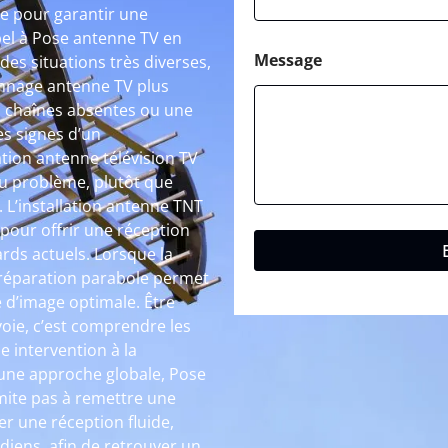
le pour garantir une
ppel à Pose antenne TV en
Message
es situations très diverses,
annage antenne TV plus
s chaînes absentes ou une
es signes d’un
tion antenne télévision TV
 du problème, plutôt que
 L’installation antenne TNT
 pour offrir une réception
ards actuels. Lorsque la
a réparation parabole permet
 d’image optimale. Être
ie, c’est comprendre les
e intervention à la
 une approche globale, Pose
mite pas à remettre une
rer une réception fluide,
diens, afin de retrouver un