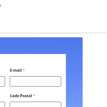
s
*
E-mail
*
M
e
s
s
a
g
Code Postal
*
e
T