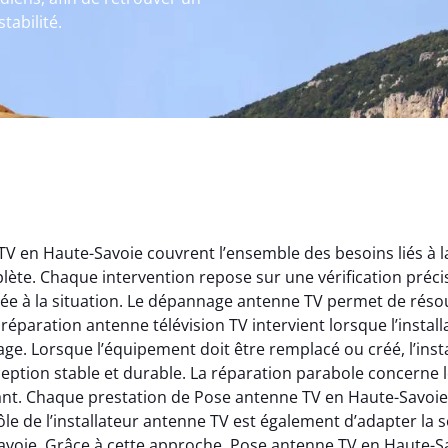
tabilité.
en Haute-Savoie couvrent l’ensemble des besoins liés à la r
lète. Chaque intervention repose sur une vérification préc
ée à la situation. Le dépannage antenne TV permet de résou
réparation antenne télévision TV intervient lorsque l’install
age. Lorsque l’équipement doit être remplacé ou créé, l’ins
eption stable et durable. La réparation parabole concerne le
t. Chaque prestation de Pose antenne TV en Haute-Savoie v
rôle de l’installateur antenne TV est également d’adapter la
voie. Grâce à cette approche, Pose antenne TV en Haute-Sa