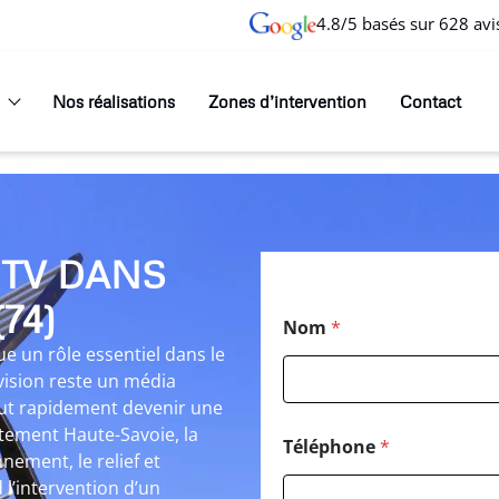
4.8/5 basés sur 628 avi
Nos réalisations
Zones d’intervention
Contact
 TV DANS
74)
Nom
*
e un rôle essentiel dans le
évision reste un média
peut rapidement devenir une
rtement Haute-Savoie, la
Téléphone
*
nnement, le relief et
 l’intervention d’un