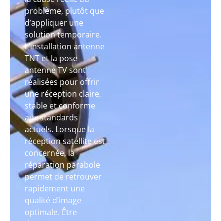
problème, plutôt que
d’appliquer une
solution temporaire.
L’installation antenne
TNT et la pose
antenne TV sont
réalisées pour offrir
une réception claire,
stable et conforme
aux standards
actuels. Lorsque la
réception satellite est
concernée, la
réparation parabole
permet de retrouver
rapidement une
qualité d’image
optimale. Être