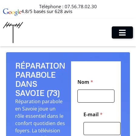
Téléphone :
07.56.78.02.30
4.8/5 basés sur 628 avis
RÉPARATION
PARABOLE
T
Nom
*
DANS
é
l
SAVOIE (73)
é
p
Réparation parabole
h
en Savoie joue un
o
E-mail
*
rôle essentiel dans le
n
confort quotidien des
e
N
foyers. La télévision
o