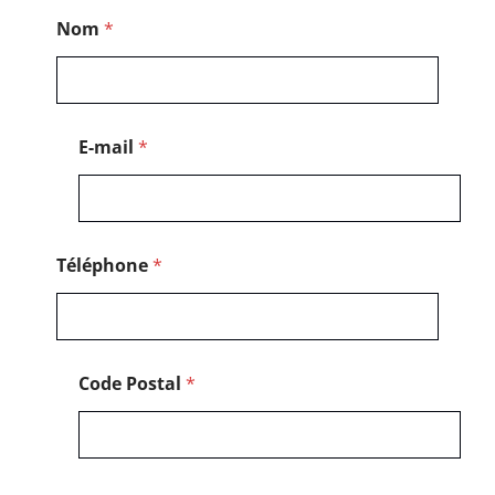
*
Nom
*
E
-
m
a
i
l
E-mail
*
N
o
m
Téléphone
*
Code Postal
*