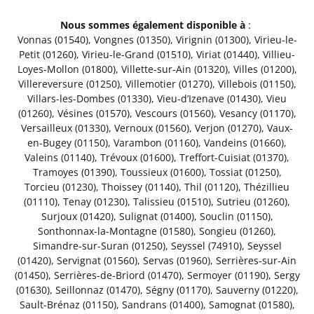
Nous sommes également disponible à
:
Vonnas (01540)
,
Vongnes (01350)
,
Virignin (01300)
,
Virieu-le-
Petit (01260)
,
Virieu-le-Grand (01510)
,
Viriat (01440)
,
Villieu-
Loyes-Mollon (01800)
,
Villette-sur-Ain (01320)
,
Villes (01200)
,
Villereversure (01250)
,
Villemotier (01270)
,
Villebois (01150)
,
Villars-les-Dombes (01330)
,
Vieu-d’Izenave (01430)
,
Vieu
(01260)
,
Vésines (01570)
,
Vescours (01560)
,
Vesancy (01170)
,
Versailleux (01330)
,
Vernoux (01560)
,
Verjon (01270)
,
Vaux-
en-Bugey (01150)
,
Varambon (01160)
,
Vandeins (01660)
,
Valeins (01140)
,
Trévoux (01600)
,
Treffort-Cuisiat (01370)
,
Tramoyes (01390)
,
Toussieux (01600)
,
Tossiat (01250)
,
Torcieu (01230)
,
Thoissey (01140)
,
Thil (01120)
,
Thézillieu
(01110)
,
Tenay (01230)
,
Talissieu (01510)
,
Sutrieu (01260)
,
Surjoux (01420)
,
Sulignat (01400)
,
Souclin (01150)
,
Sonthonnax-la-Montagne (01580)
,
Songieu (01260)
,
Simandre-sur-Suran (01250)
,
Seyssel (74910)
,
Seyssel
(01420)
,
Servignat (01560)
,
Servas (01960)
,
Serrières-sur-Ain
(01450)
,
Serrières-de-Briord (01470)
,
Sermoyer (01190)
,
Sergy
(01630)
,
Seillonnaz (01470)
,
Ségny (01170)
,
Sauverny (01220)
,
Sault-Brénaz (01150)
,
Sandrans (01400)
,
Samognat (01580)
,