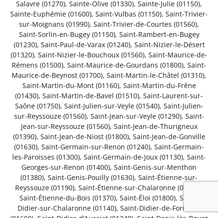
Salavre (01270)
,
Sainte-Olive (01330)
,
Sainte-Julie (01150)
,
Sainte-Euphémie (01600)
,
Saint-Vulbas (01150)
,
Saint-Trivier-
sur-Moignans (01990)
,
Saint-Trivier-de-Courtes (01560)
,
Saint-Sorlin-en-Bugey (01150)
,
Saint-Rambert-en-Bugey
(01230)
,
Saint-Paul-de-Varax (01240)
,
Saint-Nizier-le-Désert
(01320)
,
Saint-Nizier-le-Bouchoux (01560)
,
Saint-Maurice-de-
Rémens (01500)
,
Saint-Maurice-de-Gourdans (01800)
,
Saint-
Maurice-de-Beynost (01700)
,
Saint-Martin-le-Châtel (01310)
,
Saint-Martin-du-Mont (01160)
,
Saint-Martin-du-Frêne
(01430)
,
Saint-Martin-de-Bavel (01510)
,
Saint-Laurent-sur-
Saône (01750)
,
Saint-Julien-sur-Veyle (01540)
,
Saint-Julien-
sur-Reyssouze (01560)
,
Saint-Jean-sur-Veyle (01290)
,
Saint-
Jean-sur-Reyssouze (01560)
,
Saint-Jean-de-Thurigneux
(01390)
,
Saint-Jean-de-Niost (01800)
,
Saint-Jean-de-Gonville
(01630)
,
Saint-Germain-sur-Renon (01240)
,
Saint-Germain-
les-Paroisses (01300)
,
Saint-Germain-de-Joux (01130)
,
Saint-
Georges-sur-Renon (01400)
,
Saint-Genis-sur-Menthon
(01380)
,
Saint-Genis-Pouilly (01630)
,
Saint-Étienne-sur-
Reyssouze (01190)
,
Saint-Étienne-sur-Chalaronne (01140)
,
Saint-Étienne-du-Bois (01370)
,
Saint-Éloi (01800)
,
Saint-
Didier-sur-Chalaronne (01140)
,
Saint-Didier-de-Formans