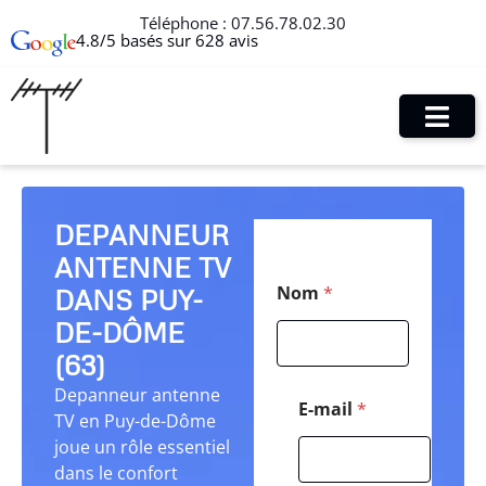
Téléphone :
07.56.78.02.30
4.8/5 basés sur 628 avis
DEPANNEUR
ANTENNE TV
*
Nom
*
DANS PUY-
*
T
DE-DÔME
é
l
(63)
é
Depanneur antenne
p
E-mail
*
TV en Puy-de-Dôme
h
o
joue un rôle essentiel
n
dans le confort
e