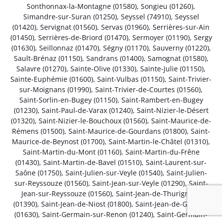
Sonthonnax-la-Montagne (01580)
,
Songieu (01260)
,
Simandre-sur-Suran (01250)
,
Seyssel (74910)
,
Seyssel
(01420)
,
Servignat (01560)
,
Servas (01960)
,
Serrières-sur-Ain
(01450)
,
Serrières-de-Briord (01470)
,
Sermoyer (01190)
,
Sergy
(01630)
,
Seillonnaz (01470)
,
Ségny (01170)
,
Sauverny (01220)
,
Sault-Brénaz (01150)
,
Sandrans (01400)
,
Samognat (01580)
,
Salavre (01270)
,
Sainte-Olive (01330)
,
Sainte-Julie (01150)
,
Sainte-Euphémie (01600)
,
Saint-Vulbas (01150)
,
Saint-Trivier-
sur-Moignans (01990)
,
Saint-Trivier-de-Courtes (01560)
,
Saint-Sorlin-en-Bugey (01150)
,
Saint-Rambert-en-Bugey
(01230)
,
Saint-Paul-de-Varax (01240)
,
Saint-Nizier-le-Désert
(01320)
,
Saint-Nizier-le-Bouchoux (01560)
,
Saint-Maurice-de-
Rémens (01500)
,
Saint-Maurice-de-Gourdans (01800)
,
Saint-
Maurice-de-Beynost (01700)
,
Saint-Martin-le-Châtel (01310)
,
Saint-Martin-du-Mont (01160)
,
Saint-Martin-du-Frêne
(01430)
,
Saint-Martin-de-Bavel (01510)
,
Saint-Laurent-sur-
Saône (01750)
,
Saint-Julien-sur-Veyle (01540)
,
Saint-Julien-
sur-Reyssouze (01560)
,
Saint-Jean-sur-Veyle (01290)
,
Saint-
Jean-sur-Reyssouze (01560)
,
Saint-Jean-de-Thurigneux
(01390)
,
Saint-Jean-de-Niost (01800)
,
Saint-Jean-de-Gonville
(01630)
,
Saint-Germain-sur-Renon (01240)
,
Saint-Germain-