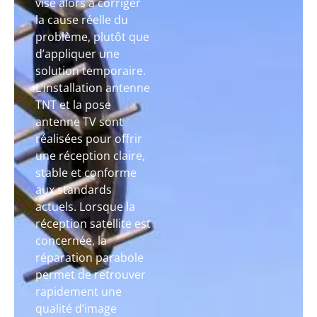
vise alors à corriger
la cause réelle du
problème, plutôt que
d’appliquer une
solution temporaire.
L’installation antenne
TNT et la pose
antenne TV sont
réalisées pour offrir
une réception claire,
stable et conforme
aux standards
actuels. Lorsque la
réception satellite est
concernée, la
réparation parabole
permet de retrouver
rapidement une
qualité d’image