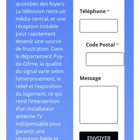
quotidien des foyers.
La télévision reste un
Téléphone
*
média central, et une
réception instable
peut rapidement
devenir une source
Code Postal
*
de frustration. Dans
le département Puy-
de-Dôme, la qualité
du signal varie selon
Message
l’environnement, le
relief et l’exposition
du logement, ce qui
rend l’intervention
d’un installateur
antenne TV
indispensable pour
garantir une
ENVOYER
réception fiable et