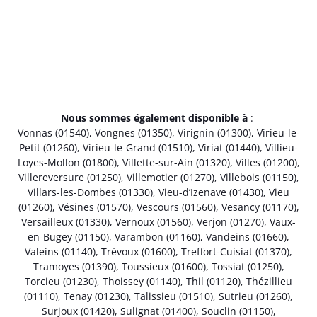
Nous sommes également disponible à
:
Vonnas (01540)
,
Vongnes (01350)
,
Virignin (01300)
,
Virieu-le-
Petit (01260)
,
Virieu-le-Grand (01510)
,
Viriat (01440)
,
Villieu-
Loyes-Mollon (01800)
,
Villette-sur-Ain (01320)
,
Villes (01200)
,
Villereversure (01250)
,
Villemotier (01270)
,
Villebois (01150)
,
Villars-les-Dombes (01330)
,
Vieu-d’Izenave (01430)
,
Vieu
(01260)
,
Vésines (01570)
,
Vescours (01560)
,
Vesancy (01170)
,
Versailleux (01330)
,
Vernoux (01560)
,
Verjon (01270)
,
Vaux-
en-Bugey (01150)
,
Varambon (01160)
,
Vandeins (01660)
,
Valeins (01140)
,
Trévoux (01600)
,
Treffort-Cuisiat (01370)
,
Tramoyes (01390)
,
Toussieux (01600)
,
Tossiat (01250)
,
Torcieu (01230)
,
Thoissey (01140)
,
Thil (01120)
,
Thézillieu
(01110)
,
Tenay (01230)
,
Talissieu (01510)
,
Sutrieu (01260)
,
Surjoux (01420)
,
Sulignat (01400)
,
Souclin (01150)
,