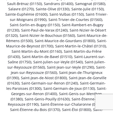
Sault-Brénaz (01150)
,
Sandrans (01400)
,
Samognat (01580)
,
Salavre (01270)
,
Sainte-Olive (01330)
,
Sainte-Julie (01150)
,
Sainte-Euphémie (01600)
,
Saint-Vulbas (01150)
,
Saint-Trivier-
sur-Moignans (01990)
,
Saint-Trivier-de-Courtes (01560)
,
Saint-Sorlin-en-Bugey (01150)
,
Saint-Rambert-en-Bugey
(01230)
,
Saint-Paul-de-Varax (01240)
,
Saint-Nizier-le-Désert
(01320)
,
Saint-Nizier-le-Bouchoux (01560)
,
Saint-Maurice-de-
Rémens (01500)
,
Saint-Maurice-de-Gourdans (01800)
,
Saint-
Maurice-de-Beynost (01700)
,
Saint-Martin-le-Châtel (01310)
,
Saint-Martin-du-Mont (01160)
,
Saint-Martin-du-Frêne
(01430)
,
Saint-Martin-de-Bavel (01510)
,
Saint-Laurent-sur-
Saône (01750)
,
Saint-Julien-sur-Veyle (01540)
,
Saint-Julien-
sur-Reyssouze (01560)
,
Saint-Jean-sur-Veyle (01290)
,
Saint-
Jean-sur-Reyssouze (01560)
,
Saint-Jean-de-Thurigneux
(01390)
,
Saint-Jean-de-Niost (01800)
,
Saint-Jean-de-Gonville
(01630)
,
Saint-Germain-sur-Renon (01240)
,
Saint-Germain-
les-Paroisses (01300)
,
Saint-Germain-de-Joux (01130)
,
Saint-
Georges-sur-Renon (01400)
,
Saint-Genis-sur-Menthon
(01380)
,
Saint-Genis-Pouilly (01630)
,
Saint-Étienne-sur-
Reyssouze (01190)
,
Saint-Étienne-sur-Chalaronne (01140)
,
Saint-Étienne-du-Bois (01370)
,
Saint-Éloi (01800)
,
Saint-