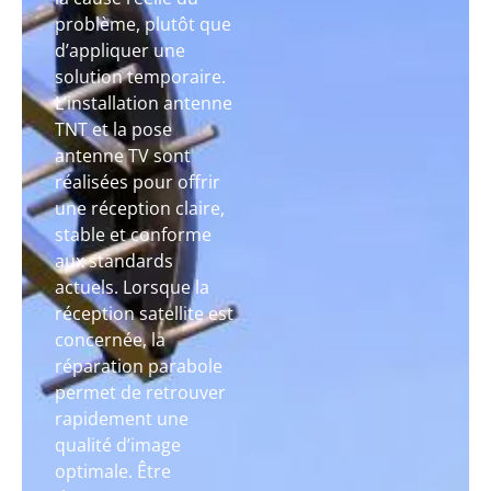
problème, plutôt que
d’appliquer une
solution temporaire.
L’installation antenne
TNT et la pose
antenne TV sont
réalisées pour offrir
une réception claire,
stable et conforme
aux standards
actuels. Lorsque la
réception satellite est
concernée, la
réparation parabole
permet de retrouver
rapidement une
qualité d’image
optimale. Être