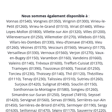
Nous sommes également disponible à
:
Vonnas (01540)
,
Vongnes (01350)
,
Virignin (01300)
,
Virieu-le-
Petit (01260)
,
Virieu-le-Grand (01510)
,
Viriat (01440)
,
Villieu-
Loyes-Mollon (01800)
,
Villette-sur-Ain (01320)
,
Villes (01200)
,
Villereversure (01250)
,
Villemotier (01270)
,
Villebois (01150)
,
Villars-les-Dombes (01330)
,
Vieu-d’Izenave (01430)
,
Vieu
(01260)
,
Vésines (01570)
,
Vescours (01560)
,
Vesancy (01170)
,
Versailleux (01330)
,
Vernoux (01560)
,
Verjon (01270)
,
Vaux-
en-Bugey (01150)
,
Varambon (01160)
,
Vandeins (01660)
,
Valeins (01140)
,
Trévoux (01600)
,
Treffort-Cuisiat (01370)
,
Tramoyes (01390)
,
Toussieux (01600)
,
Tossiat (01250)
,
Torcieu (01230)
,
Thoissey (01140)
,
Thil (01120)
,
Thézillieu
(01110)
,
Tenay (01230)
,
Talissieu (01510)
,
Sutrieu (01260)
,
Surjoux (01420)
,
Sulignat (01400)
,
Souclin (01150)
,
Sonthonnax-la-Montagne (01580)
,
Songieu (01260)
,
Simandre-sur-Suran (01250)
,
Seyssel (74910)
,
Seyssel
(01420)
,
Servignat (01560)
,
Servas (01960)
,
Serrières-sur-Ain
(01450)
,
Serrières-de-Briord (01470)
,
Sermoyer (01190)
,
Sergy
(01630)
,
Seillonnaz (01470)
,
Ségny (01170)
,
Sauverny (01220)
,