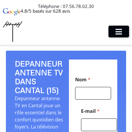
Téléphone :
07.56.78.02.30
4.8/5 basés sur 628 avis
DEPANNEUR
ANTENNE TV
P
Nom
*
DANS
o
s
CANTAL (15)
t
a
Depanneur antenne
l
TV en Cantal joue un
E
E-mail
*
rôle essentiel dans le
-
confort quotidien des
m
a
foyers. La télévision
i