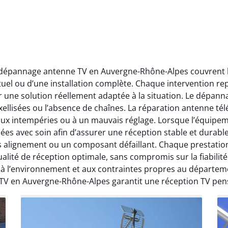
t dépannage antenne TV en Auvergne-Rhône-Alpes couvrent l’
ctuel ou d’une installation complète. Chaque intervention rep
r une solution réellement adaptée à la situation. Le dépa
ellisées ou l’absence de chaînes. La réparation antenne télév
 aux intempéries ou à un mauvais réglage. Lorsque l’équipeme
ées avec soin afin d’assurer une réception stable et durabl
ais alignement ou un composant défaillant. Chaque prestati
ité de réception optimale, sans compromis sur la fiabilité. 
, à l’environnement et aux contraintes propres au départe
 TV en Auvergne-Rhône-Alpes garantit une réception TV pen