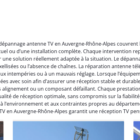
t dépannage antenne TV en Auvergne-Rhône-Alpes couvrent l’
ctuel ou d’une installation complète. Chaque intervention rep
r une solution réellement adaptée à la situation. Le dépa
ellisées ou l’absence de chaînes. La réparation antenne télév
 aux intempéries ou à un mauvais réglage. Lorsque l’équipeme
ées avec soin afin d’assurer une réception stable et durabl
ais alignement ou un composant défaillant. Chaque prestati
ité de réception optimale, sans compromis sur la fiabilité. 
, à l’environnement et aux contraintes propres au départe
 TV en Auvergne-Rhône-Alpes garantit une réception TV pen