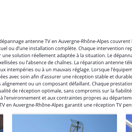
t dépannage antenne TV en Auvergne-Rhône-Alpes couvrent l’
ctuel ou d’une installation complète. Chaque intervention rep
r une solution réellement adaptée à la situation. Le dépa
ellisées ou l’absence de chaînes. La réparation antenne télév
 aux intempéries ou à un mauvais réglage. Lorsque l’équipeme
ées avec soin afin d’assurer une réception stable et durabl
ais alignement ou un composant défaillant. Chaque prestati
ité de réception optimale, sans compromis sur la fiabilité. 
, à l’environnement et aux contraintes propres au départe
 TV en Auvergne-Rhône-Alpes garantit une réception TV pen