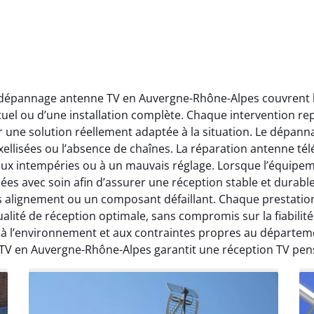
t dépannage antenne TV en Auvergne-Rhône-Alpes couvrent l’
ctuel ou d’une installation complète. Chaque intervention rep
r une solution réellement adaptée à la situation. Le dépa
ellisées ou l’absence de chaînes. La réparation antenne télév
 aux intempéries ou à un mauvais réglage. Lorsque l’équipeme
ées avec soin afin d’assurer une réception stable et durabl
ais alignement ou un composant défaillant. Chaque prestati
ité de réception optimale, sans compromis sur la fiabilité. 
, à l’environnement et aux contraintes propres au départe
 TV en Auvergne-Rhône-Alpes garantit une réception TV pen