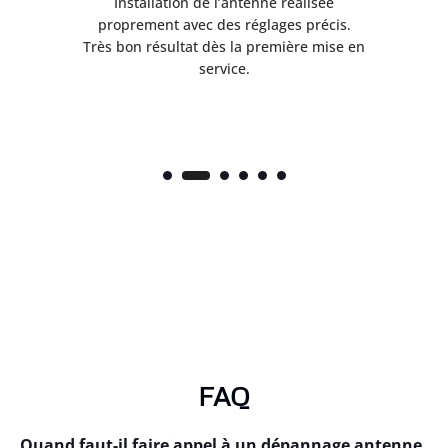
ès
Installation de l’antenne réalisée
nte
proprement avec des réglages précis.
.
Très bon résultat dès la première mise en
service.
FAQ
Quand faut-il faire appel à un dépannage antenne