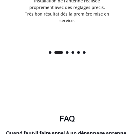
ès
Installation de l’antenne réalisée
nte
proprement avec des réglages précis.
.
Très bon résultat dès la première mise en
service.
FAQ
Quand faut-il faire appel à un dépannage antenne