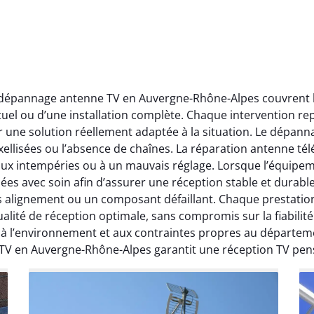
t dépannage antenne TV en Auvergne-Rhône-Alpes couvrent l’
ctuel ou d’une installation complète. Chaque intervention rep
r une solution réellement adaptée à la situation. Le dépa
ellisées ou l’absence de chaînes. La réparation antenne télév
 aux intempéries ou à un mauvais réglage. Lorsque l’équipeme
ées avec soin afin d’assurer une réception stable et durabl
ais alignement ou un composant défaillant. Chaque prestati
ité de réception optimale, sans compromis sur la fiabilité. 
, à l’environnement et aux contraintes propres au départe
 TV en Auvergne-Rhône-Alpes garantit une réception TV pen