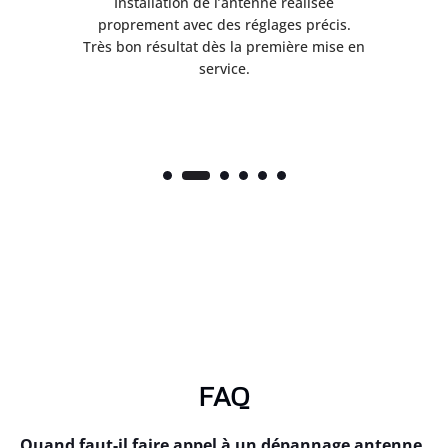
ès
Installation de l’antenne réalisée
nte
proprement avec des réglages précis.
.
Très bon résultat dès la première mise en
service.
FAQ
Quand faut-il faire appel à un dépannage antenne