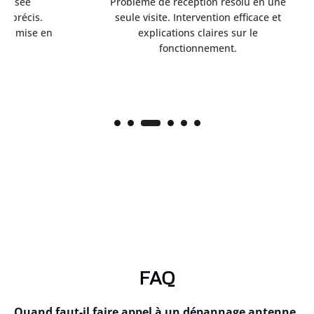
Problème de réception résolu en une
Se
.
seule visite. Intervention efficace et
 en
explications claires sur le
fonctionnement.
FAQ
Quand faut-il faire appel à un dépannage antenne