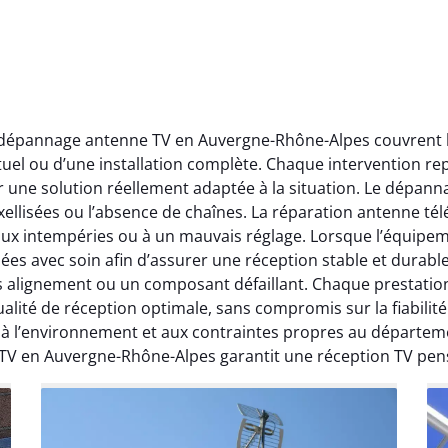
t dépannage antenne TV en Auvergne-Rhône-Alpes couvrent l’
ctuel ou d’une installation complète. Chaque intervention rep
r une solution réellement adaptée à la situation. Le dépa
ellisées ou l’absence de chaînes. La réparation antenne télév
 aux intempéries ou à un mauvais réglage. Lorsque l’équipeme
ées avec soin afin d’assurer une réception stable et durabl
ais alignement ou un composant défaillant. Chaque prestati
ité de réception optimale, sans compromis sur la fiabilité. 
, à l’environnement et aux contraintes propres au départe
 TV en Auvergne-Rhône-Alpes garantit une réception TV pen