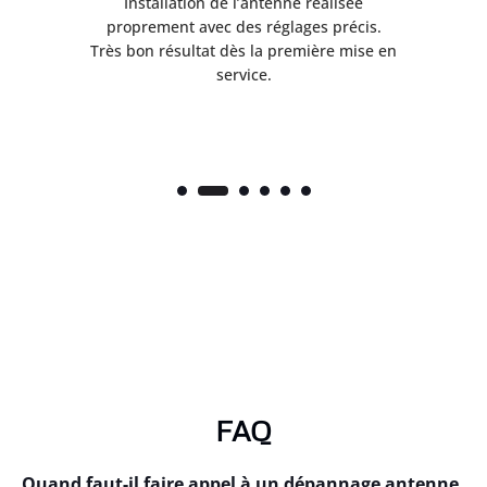
ès
Installation de l’antenne réalisée
nte
proprement avec des réglages précis.
.
Très bon résultat dès la première mise en
service.
FAQ
Quand faut-il faire appel à un dépannage antenne