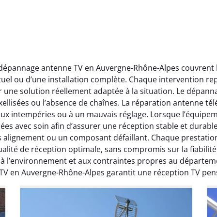
t dépannage antenne TV en Auvergne-Rhône-Alpes couvrent l’
ctuel ou d’une installation complète. Chaque intervention rep
r une solution réellement adaptée à la situation. Le dépa
ellisées ou l’absence de chaînes. La réparation antenne télév
 aux intempéries ou à un mauvais réglage. Lorsque l’équipeme
ées avec soin afin d’assurer une réception stable et durabl
ais alignement ou un composant défaillant. Chaque prestati
ité de réception optimale, sans compromis sur la fiabilité. 
, à l’environnement et aux contraintes propres au départe
 TV en Auvergne-Rhône-Alpes garantit une réception TV pen