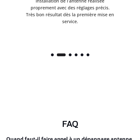
ès
Installation de l’antenne réalisée
nte
proprement avec des réglages précis.
.
Très bon résultat dès la première mise en
service.
FAQ
Quand faut-il faire appel à un dépannage antenne