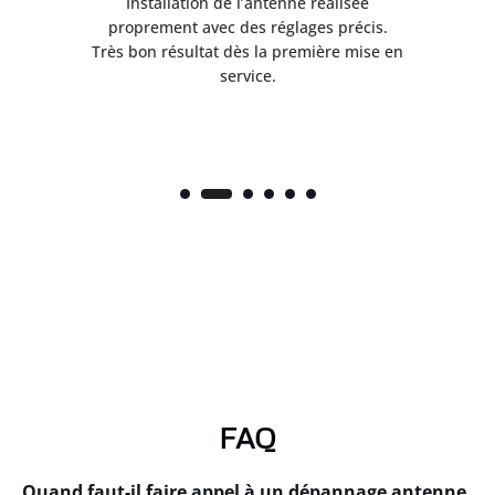
ès
Installation de l’antenne réalisée
nte
proprement avec des réglages précis.
.
Très bon résultat dès la première mise en
service.
FAQ
Quand faut-il faire appel à un dépannage antenne