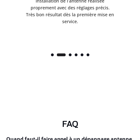
ès
Installation de l’antenne réalisée
nte
proprement avec des réglages précis.
.
Très bon résultat dès la première mise en
service.
FAQ
Quand faut-il faire appel à un dépannage antenne