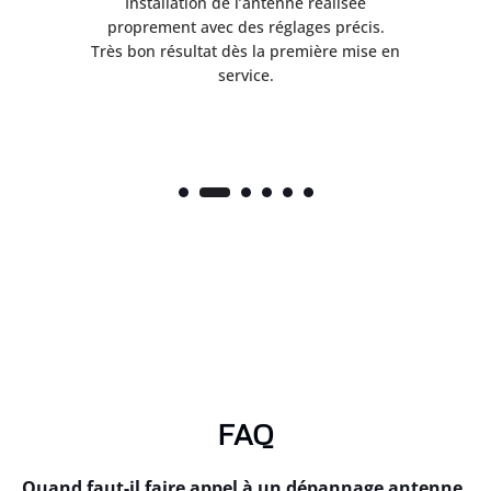
ès
Installation de l’antenne réalisée
nte
proprement avec des réglages précis.
.
Très bon résultat dès la première mise en
service.
FAQ
Quand faut-il faire appel à un dépannage antenne