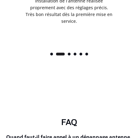
ès
Installation de l’antenne réalisée
nte
proprement avec des réglages précis.
.
Très bon résultat dès la première mise en
service.
FAQ
Quand faut-il faire appel à un dépannage antenne