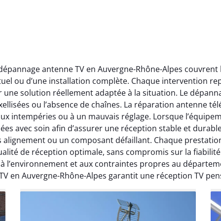
t dépannage antenne TV en Auvergne-Rhône-Alpes couvrent l’
ctuel ou d’une installation complète. Chaque intervention rep
r une solution réellement adaptée à la situation. Le dépa
ellisées ou l’absence de chaînes. La réparation antenne télév
 aux intempéries ou à un mauvais réglage. Lorsque l’équipeme
ées avec soin afin d’assurer une réception stable et durabl
ais alignement ou un composant défaillant. Chaque prestati
ité de réception optimale, sans compromis sur la fiabilité. 
, à l’environnement et aux contraintes propres au départe
 TV en Auvergne-Rhône-Alpes garantit une réception TV pen