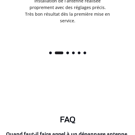
ès
Installation de l’antenne réalisée
nte
proprement avec des réglages précis.
.
Très bon résultat dès la première mise en
service.
FAQ
Quand faut-il faire appel à un dépannage antenne