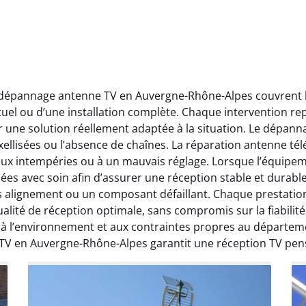
t dépannage antenne TV en Auvergne-Rhône-Alpes couvrent l’
ctuel ou d’une installation complète. Chaque intervention rep
r une solution réellement adaptée à la situation. Le dépa
ellisées ou l’absence de chaînes. La réparation antenne télév
 aux intempéries ou à un mauvais réglage. Lorsque l’équipeme
ées avec soin afin d’assurer une réception stable et durabl
ais alignement ou un composant défaillant. Chaque prestati
ité de réception optimale, sans compromis sur la fiabilité. 
, à l’environnement et aux contraintes propres au départe
 TV en Auvergne-Rhône-Alpes garantit une réception TV pen