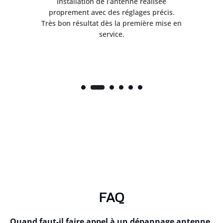
ès
Installation de l’antenne réalisée
nte
proprement avec des réglages précis.
.
Très bon résultat dès la première mise en
service.
FAQ
Quand faut-il faire appel à un dépannage antenne