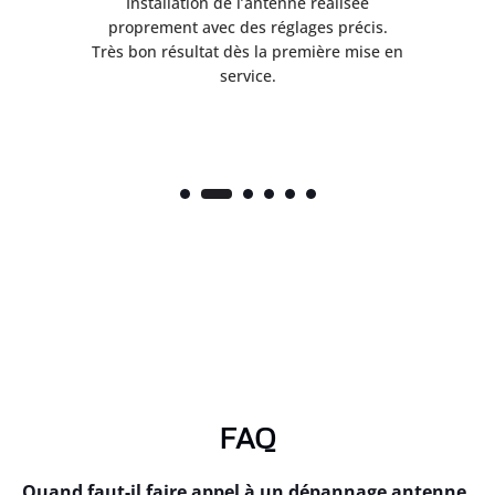
ès
Installation de l’antenne réalisée
nte
proprement avec des réglages précis.
.
Très bon résultat dès la première mise en
service.
FAQ
Quand faut-il faire appel à un dépannage antenne